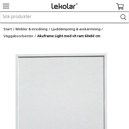
Möbler & inredning
Start
Möbler & inredning
Ljuddämpning & avskärmning
Lekplatsutrustning & utemiljö
Väggabsorbenter
Akuframe Light med vit ram 60x60 cm
Skapa
Leka
Lära
Barnvagnar & småbarnsartiklar
Skolförbrukning & kontorsmaterial
Logga in / Registrera dig
Hitta din säljare
Kontakta Lekolar