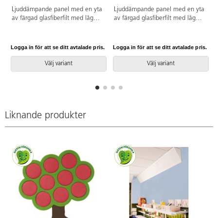
Ljuddämpande panel med en yta
Ljuddämpande panel med en yta
av färgad glasfiberfilt med låg
av färgad glasfiberfilt med låg
glans. Lämplig för alla typer av
glans. Lämplig för alla typer av
inomhusmiljöer och monteras
inomhusmiljöer och monteras
antingen i tak eller på vägg.
antingen i tak eller på vägg.
Logga in för att se ditt avtalade pris.
Logga in för att se ditt avtalade pris.
L
Beslag för tak och
Beslag för tak och
väggmontering medföljer.
väggmontering medföljer.
Välj variant
Välj variant
Tjocklek 32 mm varav 18 mm
Tjocklek 32 mm varav 18 mm
akustikplatta. Brandgodkänd i
akustikplatta. Brandgodkänd i
klass A1 och allergitestad.
klass A1 och allergitestad.
Glansfaktor: ~ 2. Ljusreflektion ~
Glansfaktor: ~ 2. Ljusreflektion ~
83 %.
83 %.
Liknande produkter