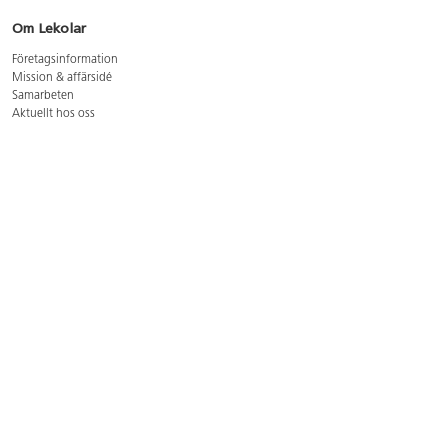
Om Lekolar
Företagsinformation
Mission & affärsidé
Samarbeten
Aktuellt hos oss
GDPR
Cookie Policy
Whistleblowing
Lediga jobb
Bruttoprislista lära, skapa, leka 2026-5
Bruttoprislista möbler 2026-3
Bruttoprislista lekplatsutrustning och utemiljö 2026-3
Kontakt
Öppettider kundtjänst: mån-tors 8-17, fre 8-16
Kundtjänst: 0479-19900
kundtjanst@lekolar.se
Besöksadress: Hallarydsvägen 8, 283 36 Osby
Postadress: Box 170, S-283 23 Osby
Växel: 0479-19800