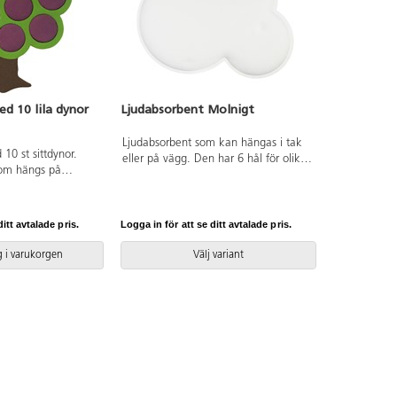
d 10 lila dynor
Ljudabsorbent Molnigt
Ljudabsorbent som kan hängas i tak
0 st sittdynor.
eller på vägg. Den har 6 hål för olika
om hängs på
upphängning. Formpressad med en
rar som
kärna av hampa, återvunnen
rnen kan själva
polyester och återvunnet papper.
 Plommonen
Yttertyg är 100 % återvunnen
itt avtalade pris.
Logga in för att se ditt avtalade pris.
uddar vid samling.
polyester med Oeko-Texcertifiering.
25 cm. Mått på
Hela produkten består till 87 % av
 i varukorgen
Välj variant
m, tjocklek 6 cm.
återvunnet material samt är
avtagbart och
koldioxidneutral. Absorbenten är A-
klassad och testad i enlighet med
standard EN ISO 3565 och EN ISO
11654. Mått: 80x120 cm. Köp till
upphängning 83391.