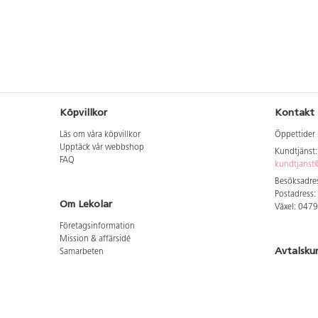
Köpvillkor
Kontakt
Läs om våra köpvillkor
Öppettider 
Upptäck vår webbshop
Kundtjänst
FAQ
kundtjanst@
Besöksadres
Postadress:
Om Lekolar
Växel: 047
Företagsinformation
Mission & affärsidé
Avtalsku
Samarbeten
Aktuellt hos oss
Logga in för
GDPR
Cookie Policy
Whistleblowing
Hitta vår
Lediga jobb