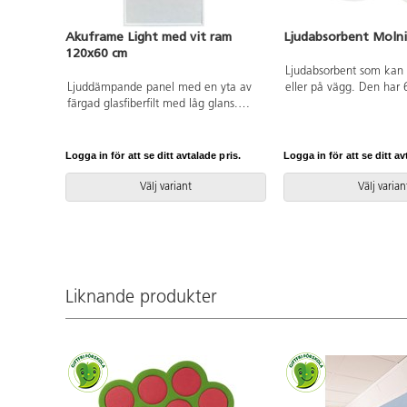
Akuframe Light med vit ram
Ljudabsorbent Moln
120x60 cm
Ljudabsorbent som kan 
Ljuddämpande panel med en yta av
eller på vägg. Den har 6
färgad glasfiberfilt med låg glans.
upphängning. Formpre
Lämplig för alla typer av
kärna av hampa, återv
inomhusmiljöer och monteras
polyester och återvunne
antingen i tak eller på vägg. Beslag
Yttertyg är 100 % åter
Logga in för att se ditt avtalade pris.
Logga in för att se ditt av
för tak och väggmontering medföljer.
polyester med Oeko-Texc
Tjocklek 32 mm varav 18 mm
Hela produkten består t
Välj variant
Välj varian
akustikplatta. Brandgodkänd i klass
återvunnet material sam
A1 och allergitestad. Glansfaktor: ~
koldioxidneutral. Absor
2. Ljusreflektion ~ 83 %.
klassad och testad i en
standard EN ISO 3565 
11654. Mått: 80x120 cm
upphängning 83391.
Liknande produkter