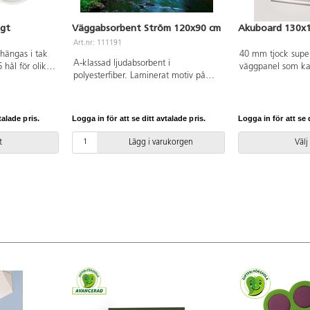
igt
Väggabsorbent Ström 120x90 cm
Akuboard 130x1
Art.nr: 111191
hängas i tak
40 mm tjock supe
A-klassad ljudabsorbent i
 hål för olika
väggpanel som k
polyesterfiber. Laminerat motiv på
ssad med en
anslagstavla. Doc
polyesterduk som är spänd runt en
unnen
dämpningseffekte
träram. Kan hängas på väggen direkt
t papper.
med papper eller 
eller med olika väggdistanser med
vunnen
storlekar, 130x13
talade pris.
Logga in för att se ditt avtalade pris.
Logga in för att se d
särskilt upphäng. LED-ljusslinga kan
ertifiering.
cm. Ram med mju
monteras på baksidan. Väggdistanser
ill 87 % av
kanter i aluminium
t
Lägg i varukorgen
Välj
och ljusslinga säljes separat.
t är
aluminium. Brandg
benten är A-
Svanengodkänd.
lighet med
och EN ISO
. Köp till