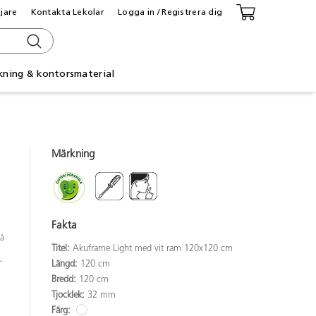
ljare
Kontakta Lekolar
Logga in / Registrera dig
kning & kontorsmaterial
Märkning
Fakta
på
Titel:
Akuframe Light med vit ram 120x120 cm
8
~
Längd:
120 cm
Bredd:
120 cm
Tjocklek:
32 mm
Färg: