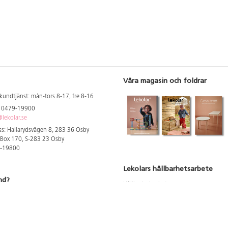
Våra magasin och foldrar
kundtjänst: mån-tors 8-17, fre 8-16
: 0479-19900
lekolar.se
s: Hallarydsvägen 8, 283 36 Osby
 Box 170, S-283 23 Osby
9-19800
Lekolars hållbarhetsarbete
nd?
Hållbarhetsarbete
Hållbarhetsredovisning 2023
 att se dina rabatterade priser
Produktsäkerhet & kvalitet
Giftfri Förskola
a säljare och utbildare