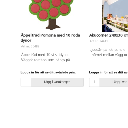
Äppelträd Pomona med 10 röda
Akucorner 240x30 cm
dynor
Art.nr: 34411
Art.nr: 35482
Ljuddämpande paneler
Äppelträd med 10 st sittdynor.
i hörnet mellan vägg o
Väggdekoration som hängs på
placering av ljudabsorb
väggen och fungerar som
mest effektiva metode
ljudabsorbent. Barnen kan själva
ljud. En Akucornermodu
Logga in för att se ditt avtalade pris.
Logga in för att se ditt av
plocka äpplena. Äpplena kan sedan
mer effektiv än en vägg-
användas som sittkuddar vid
takmonterad ljudabsorb
Lägg i varukorgen
Lägg i va
samlingar etc. Mått: Träd 125x125
beror på att ljudenergin
cm. Mått på sittkudde: ø 25 cm,
samlas i hörnorna. Akuc
tjocklek 6 cm. Tyg på sittkudde
längder som standard, 
avtagbart och tvättbart i 30 °C.
240 cm, höjden är 30 c
från vägg är 17 cm. Br
klass A1. Svanengodkä