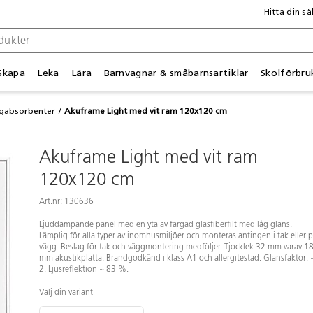
Hitta din sä
Skapa
Leka
Lära
Barnvagnar & småbarnsartiklar
Skolförbru
gabsorbenter
Akuframe Light med vit ram 120x120 cm
Akuframe Light med vit ram
120x120 cm
Art.nr: 130636
Ljuddämpande panel med en yta av färgad glasfiberfilt med låg glans.
Lämplig för alla typer av inomhusmiljöer och monteras antingen i tak eller 
vägg. Beslag för tak och väggmontering medföljer. Tjocklek 32 mm varav 1
mm akustikplatta. Brandgodkänd i klass A1 och allergitestad. Glansfaktor: 
2. Ljusreflektion ~ 83 %.
Välj din variant