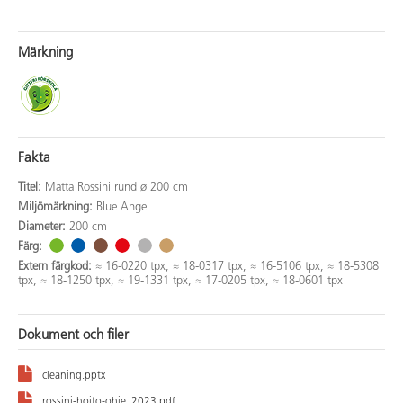
Märkning
Fakta
Titel:
Matta Rossini rund ø 200 cm
Miljömärkning:
Blue Angel
Diameter:
200 cm
Färg:
Extern färgkod:
≈ 16-0220 tpx, ≈ 18-0317 tpx, ≈ 16-5106 tpx, ≈ 18-5308
tpx, ≈ 18-1250 tpx, ≈ 19-1331 tpx, ≈ 17-0205 tpx, ≈ 18-0601 tpx
Dokument och filer
cleaning.pptx
rossini-hoito-ohje_2023.pdf