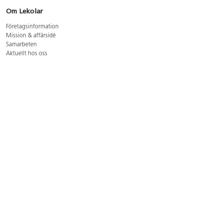
Om Lekolar
Företagsinformation
Mission & affärsidé
Samarbeten
Aktuellt hos oss
GDPR
Cookie Policy
Whistleblowing
Lediga jobb
Bruttoprislista lära, skapa, leka 2026-5
Bruttoprislista möbler 2026-3
Bruttoprislista lekplatsutrustning och utemiljö 2026-3
Kontakt
Öppettider kundtjänst: mån-tors 8-17, fre 8-16
Kundtjänst: 0479-19900
kundtjanst@lekolar.se
Besöksadress: Hallarydsvägen 8, 283 36 Osby
Postadress: Box 170, S-283 23 Osby
Växel: 0479-19800
Avtalskund?