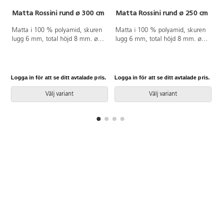
Matta Rossini rund ø 300 cm
Matta Rossini rund ø 250 cm
Matta i 100 % polyamid, skuren
Matta i 100 % polyamid, skuren
lugg 6 mm, total höjd 8 mm. ø
lugg 6 mm, total höjd 8 mm. ø
300 cm. Halkfri baksida av latex.
250 cm. Halkfri baksida av latex.
Langetterad. Kan användas på
Langetterad. Kan användas på
torra värmegolv.
torra värmegolv.
Logga in för att se ditt avtalade pris.
Logga in för att se ditt avtalade pris.
L
Välj variant
Välj variant