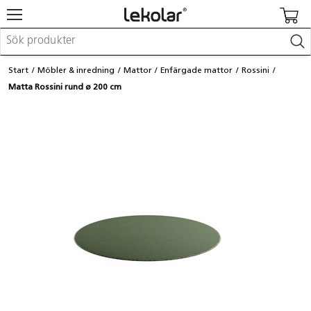
Möbler & inredning
Start
Möbler & inredning
Mattor
Enfärgade mattor
Rossini
Lekplatsutrustning & utemiljö
Matta Rossini rund ø 200 cm
Skapa
Leka
Lära
Barnvagnar & småbarnsartiklar
Skolförbrukning & kontorsmaterial
Logga in / Registrera dig
Hitta din säljare
Kontakta Lekolar