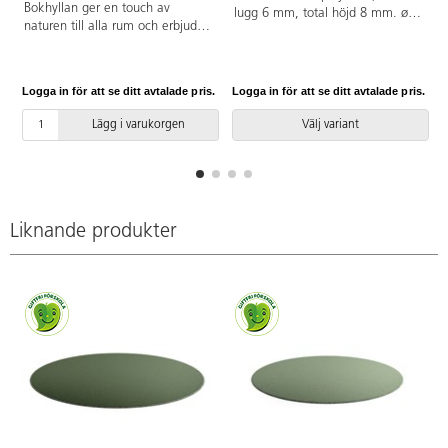
Bokhyllan ger en touch av
lugg 6 mm, total höjd 8 mm. ø
naturen till alla rum och erbjuder
250 cm. Halkfri baksida av latex.
gott om plats för böcker och
Langetterad. Kan användas på
annat material. Den är tillverkad
torra värmegolv.
av robust poppelplywood med
Logga in för att se ditt avtalade pris.
Logga in för att se ditt avtalade pris.
L
melaminbeläggning i
lönnstruktur.
Lägg i varukorgen
Välj variant
Liknande produkter