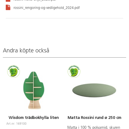
rossini_rengoring-og-vedligehold_2024.pdf
Andra köpte också
Wisdom trädbokhylla liten
Matta Rossini rund ø 250 cm
Art.nr: 169100
Matta i 100 % polyamid, skuren