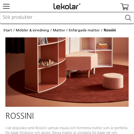
Möbler & inredning
Start
Möbler & inredning
Mattor
Enfärgade mattor
Rossini
Lekplatsutrustning & utemiljö
Skapa
Leka
Lära
Barnvagnar & småbarnsartiklar
Skolförbrukning & kontorsmaterial
Logga in / Registrera dig
Hitta din säljare
Kontakta Lekolar
ROSSINI
I vår populära serie Rossini samsas mjuka och formrena mattor som är perfekta
för både förskolor och skolor. Dessa mattor är utmärkta för både lek och