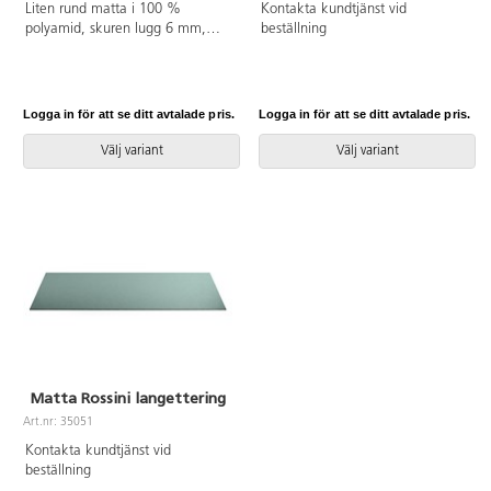
Liten rund matta i 100 %
Kontakta kundtjänst vid
polyamid, skuren lugg 6 mm,
beställning
total höjd 8 mm. ø 40 cm. Halkfri
baksida av latex. Langetterad.
Kan användas på torra
värmegolv.
Logga in för att se ditt avtalade pris.
Logga in för att se ditt avtalade pris.
Välj variant
Välj variant
Matta Rossini langettering
Art.nr: 35051
Kontakta kundtjänst vid
beställning