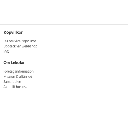
Köpvillkor
Läs om våra köpvillkor
Upptäck vår webbshop
FAQ
Om Lekolar
Företagsinformation
Mission & affärsidé
Samarbeten
Aktuellt hos oss
GDPR
Cookie Policy
Whistleblowing
Lediga jobb
Bruttoprislista lära, skapa, leka 2026-5
Bruttoprislista möbler 2026-3
Bruttoprislista lekplatsutrustning och utemiljö 2026-3