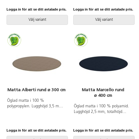
på torra värmegolv.
på torra värmegolv.
Logga in för att se ditt avtalade pris.
Logga in för att se ditt avtalade pris.
Välj variant
Välj variant
Matta Alberti rund ø 300 cm
Matta Marcello rund
ø 400 cm
Öglad matta i 100 %
polypropylen. Lugghöjd 3,5 mm,
Öglad matta i 100 % polyamid.
luggvikt 700 g/m². Halkfri gel på
Lugghöjd 2,5 mm, totalhöjd
baksidan. Langetterad. Kan
5 mm, luggvikt 420 g/m². Halkfri
användas på torra värmegolv.
baksida av latex. Langetterad.
Kan användas på torra
Logga in för att se ditt avtalade pris.
Logga in för att se ditt avtalade pris.
värmegolv. Slitageklass 33.