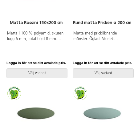
Matta Rossini 150x200 cm
Rund matta Pricken ø 200 cm
Matta i 100 % polyamid, skuren
Matta med prickliknande
lugg 6 mm, total höjd 8 mm.
mönster. Öglad. Storlek
150x200 cm. Halkfri baksida av
ø 200 cm. Öglehöjd 4 mm,
latex. Langetterad. Kan användas
matthöjd 6 mm. 85 %
på torra värmegolv.
polypropylen och 15 % polyamid.
Baksida med halkfri
Logga in för att se ditt avtalade pris.
Logga in för att se ditt avtalade pris.
gummibeläggning.
Rekommenderas ej till
Välj variant
Välj variant
värmegolv.