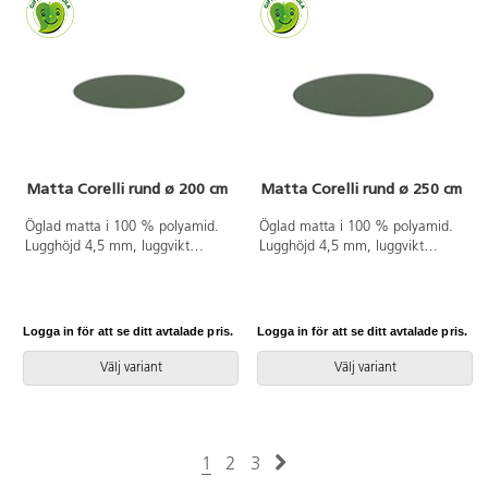
Matta Corelli rund ø 200 cm
Matta Corelli rund ø 250 cm
Öglad matta i 100 % polyamid.
Öglad matta i 100 % polyamid.
Lugghöjd 4,5 mm, luggvikt
Lugghöjd 4,5 mm, luggvikt
720 g/m². Halkfri PVC-fri gel på
720 g/m². Halkfri PVC-fri gel på
baksidan. Langetterad. Kan
baksidan. Langetterad. Kan
användas på torra värmegolv.
användas på torra värmegolv.
Logga in för att se ditt avtalade pris.
Logga in för att se ditt avtalade pris.
Välj variant
Välj variant
1
2
3