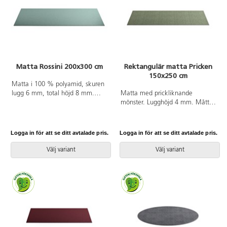
Matta Rossini 200x300 cm
Rektangulär matta Pricken
150x250 cm
Matta i 100 % polyamid, skuren
lugg 6 mm, total höjd 8 mm.
Matta med prickliknande
200x300 cm. Halkfri baksida av
mönster. Lugghöjd 4 mm. Mått:
latex. Langetterad. Kan användas
150x250 cm. Öglad. 85 %
på torra värmegolv.
polypropen och 15 % polyamid.
Baksida med halkfri
Logga in för att se ditt avtalade pris.
Logga in för att se ditt avtalade pris.
gummibeläggning.
Rekommenderas ej till
Välj variant
Välj variant
värmegolv.