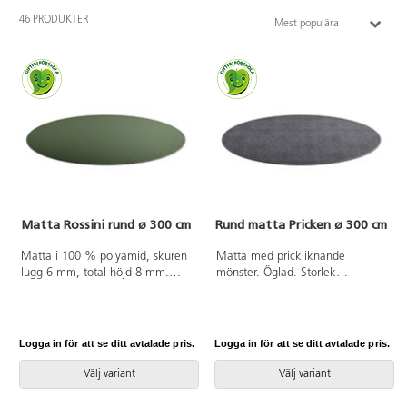
46 PRODUKTER
Mest populära
Matta Rossini rund ø 300 cm
Rund matta Pricken ø 300 cm
Matta i 100 % polyamid, skuren
Matta med prickliknande
lugg 6 mm, total höjd 8 mm.
mönster. Öglad. Storlek
ø 300 cm. Halkfri baksida av
ø 300 cm. Öglehöjd 4 mm,
latex. Langetterad. Kan användas
matthöjd 6 mm. 85 %
på torra värmegolv.
polypropen och 15 % polyamid.
Baksida med halkfri
Logga in för att se ditt avtalade pris.
Logga in för att se ditt avtalade pris.
gummibeläggning.
Rekommenderas ej till
Välj variant
Välj variant
värmegolv.