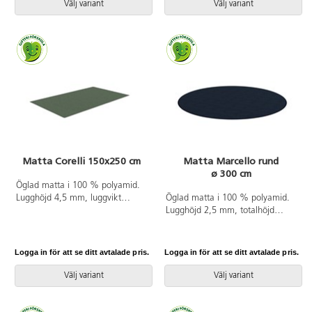
Välj variant
Välj variant
Matta Corelli 150x250 cm
Matta Marcello rund
ø 300 cm
Öglad matta i 100 % polyamid.
Lugghöjd 4,5 mm, luggvikt
Öglad matta i 100 % polyamid.
720 g/m². Halkfri PVC-fri gel på
Lugghöjd 2,5 mm, totalhöjd
baksidan. Langetterad. Kan
5 mm, luggvikt 420 g/m². Halkfri
användas på torra värmegolv.
baksida av latex. Langetterad.
Kan användas på torra
Logga in för att se ditt avtalade pris.
Logga in för att se ditt avtalade pris.
värmegolv. Slitageklass 33.
Välj variant
Välj variant