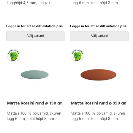
Lugghöjd 4,5 mm, luggvikt
lugg 6 mm, total höjd 8 mm.
720 g/m². Halkfri PVC-fri gel på
200x200 cm. Halkfri baksida av
baksidan. Langetterad. Kan
latex. Langetterad. Kan användas
användas på torra värmegolv.
på torra värmegolv.
Logga in för att se ditt avtalade pris.
Logga in för att se ditt avtalade pris.
Välj variant
Välj variant
Matta Rossini rund ø 150 cm
Matta Rossini rund ø 350 cm
Matta i 100 % polyamid, skuren
Matta i 100 % polyamid, skuren
lugg 6 mm, total höjd 8 mm.
lugg 6 mm, total höjd 8 mm.
ø 150 cm. Halkfri baksida av
ø 350 cm. Halkfri baksida av
latex. Langetterad. Kan användas
latex. Langetterad. Kan användas