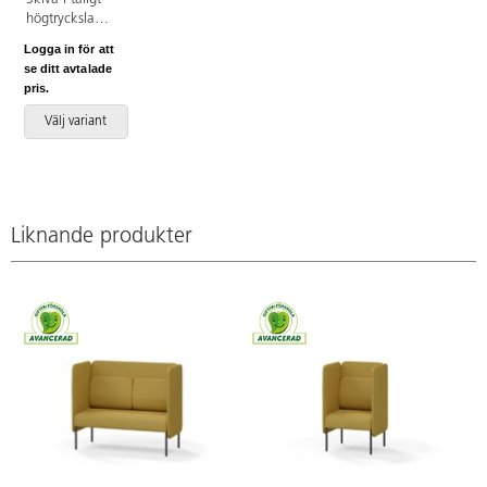
stativ
högtryckslaminat.
X-stativ
Logga in för att
lackerat i
se ditt avtalade
svart, RAL
pris.
9005.
Välj variant
Liknande produkter