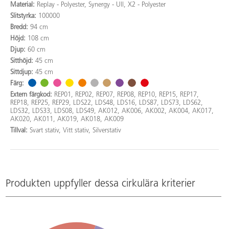
Material:
Replay - Polyester, Synergy - Ull, X2 - Polyester
Slitstyrka:
100000
Bredd:
94 cm
Höjd:
108 cm
Djup:
60 cm
Sitthöjd:
45 cm
Sittdjup:
45 cm
Färg:
Extern färgkod:
REP01, REP02, REP07, REP08, REP10, REP15, REP17,
REP18, REP25, REP29, LDS22, LDS48, LDS16, LDS87, LDS73, LDS62,
LDS32, LDS33, LDS08, LDS49, AK012, AK006, AK002, AK004, AK017,
AK020, AK011, AK019, AK018, AK009
Tillval:
Svart stativ, Vitt stativ, Silverstativ
Produkten uppfyller dessa cirkulära kriterier