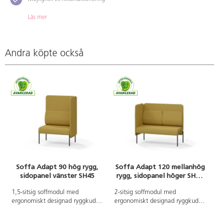
Läs mer
Andra köpte också
Soffa Adapt 90 hög rygg,
Soffa Adapt 120 mellanhög
sidopanel vänster SH45
rygg, sidopanel höger SH45
H108
A
1,5-sitsig soffmodul med
2-sitsig soffmodul med
ergonomiskt designad ryggkudde
ergonomiskt designad ryggkudde
och ljudabsorberande panel.
och ljudabsorberande panel.
Soffsystemet är särskilt utformat
Soffsystemet är särskilt utformat