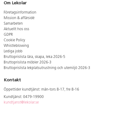
Om Lekolar
Företagsinformation
Mission & affärsidé
Samarbeten
Aktuellt hos oss
GDPR
Cookie Policy
Whistleblowing
Lediga jobb
Bruttoprislista lära, skapa, leka 2026-5
Bruttoprislista möbler 2026-3
Bruttoprislista lekplatsutrustning och utemiljö 2026-3
Kontakt
Öppettider kundtjänst: mån-tors 8-17, fre 8-16
Kundtjänst: 0479-19900
kundtjanst@lekolar.se
Besöksadress: Hallarydsvägen 8, 283 36 Osby
Postadress: Box 170, S-283 23 Osby
Växel: 0479-19800
Avtalskund?