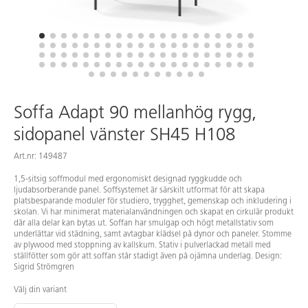
Soffa Adapt 90 mellanhög rygg,
sidopanel vänster SH45 H108
Art.nr: 149487
1,5-sitsig soffmodul med ergonomiskt designad ryggkudde och
ljudabsorberande panel. Soffsystemet är särskilt utformat för att skapa
platsbesparande moduler för studiero, trygghet, gemenskap och inkludering i
skolan. Vi har minimerat materialanvändningen och skapat en cirkulär produkt
där alla delar kan bytas ut. Soffan har smulgap och högt metallstativ som
underlättar vid städning, samt avtagbar klädsel på dynor och paneler. Stomme
av plywood med stoppning av kallskum. Stativ i pulverlackad metall med
ställfötter som gör att soffan står stadigt även på ojämna underlag. Design:
Sigrid Strömgren
Välj din variant