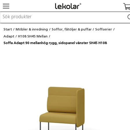
Möbler & inredning
Start
Möbler & inredning
Soffor, fåtöljer & puffar
Soffserier
Lekplatsutrustning & utemiljö
Adapt
H108 SH45 Mellan
Skapa
Soffa Adapt 90 mellanhög rygg, sidopanel vänster SH45 H108
Leka
Lära
Barnvagnar & småbarnsartiklar
Skolförbrukning & kontorsmaterial
Logga in / Registrera dig
Hitta din säljare
Kontakta Lekolar