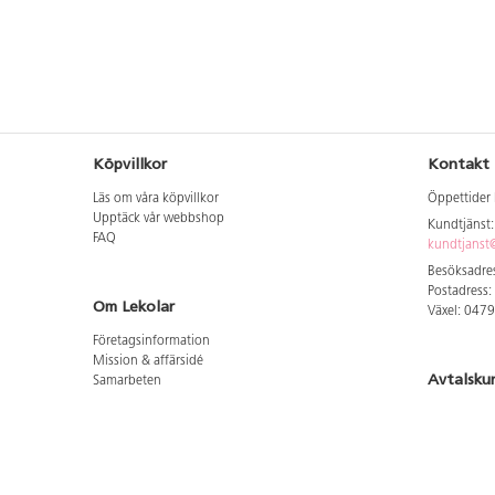
Köpvillkor
Kontakt
Läs om våra köpvillkor
Öppettider 
Upptäck vår webbshop
Kundtjänst
FAQ
kundtjanst@
Besöksadres
Postadress:
Om Lekolar
Växel: 047
Företagsinformation
Mission & affärsidé
Avtalsku
Samarbeten
Aktuellt hos oss
Logga in för
GDPR
Cookie Policy
Whistleblowing
Hitta vår
Lediga jobb