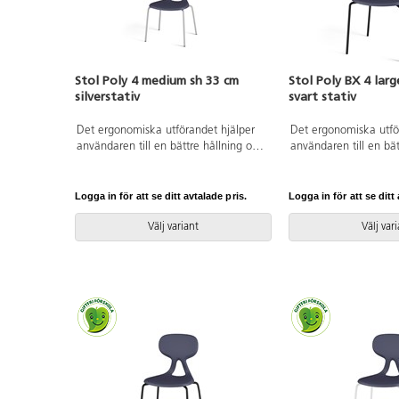
Stol Poly 4 medium sh 33 cm
Stol Poly BX 4 larg
silverstativ
svart stativ
Det ergonomiska utförandet hjälper
Det ergonomiska utfö
användaren till en bättre hållning och
användaren till en bät
ger ett flexibelt stöd för ryggen.
ger ett flexibelt stöd 
Stapelbar och upphängningsbar när
Stapelbar och upphän
man vänder den. Lätt att rengöra.
man vänder den. Lätt 
Logga in för att se ditt avtalade pris.
Logga in för att se ditt 
Skal i polyuretan. Silverlackerat stativ
Skal i polyuretan. Sva
RAL 9006. Mått: Sitthöjd 33 cm.
RAL 9005. Mått: Sitt
Välj variant
Välj var
Sitsbredd 38 cm. Sitsdjup 34 cm.
Sitsbredd 44 cm. Sits