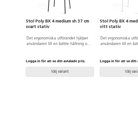
Stol Poly BX 4 medium sh 37 cm
Stol Poly BX 4 med
svart stativ
vitt stativ
Det ergonomiska utförandet hjälper
Det ergonomiska utfö
användaren till en bättre hållning och
användaren till en bät
ger ett flexibelt stöd för ryggen.
ger ett flexibelt stöd 
Stapelbar och upphängningsbar när
Stapelbar och upphän
man vänder den. Lätt att rengöra.
man vänder den. Lätt 
Logga in för att se ditt avtalade pris.
Logga in för att se ditt 
Skal i polyuretan. Svartlackerat stativ
Skal i polyuretan. Vitl
RAL 9005. Mått: Sitthöjd 37 cm.
RAL 9003. Mått: Sitt
Välj variant
Välj var
Sitsbredd 38 cm. Sitsdjup 34 cm.
Sitsbredd 38 cm. Sits