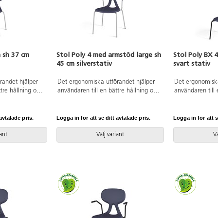
 sh 37 cm
Stol Poly 4 med armstöd large sh
Stol Poly BX 4
45 cm silverstativ
svart stativ
randet hjälper
Det ergonomiska utförandet hjälper
Det ergonomiska
tre hållning och
användaren till en bättre hållning och
användaren till 
för ryggen.
ger ett flexibelt stöd för ryggen.
ger ett flexibelt
gningsbar när
Stapelbar och upphängningsbar när
Stapelbar och 
att rengöra.
man vänder den. Lätt att rengöra.
man vänder den.
avtalade pris.
Logga in för att se ditt avtalade pris.
Logga in för att s
erlackerat stativ
Skal i polyuretan. Silverlackerat stativ
Skal i polyureta
höjd 37 cm.
RAL 9006. Mått: Sitthöjd 45 cm.
RAL 9005. Mått:
iant
Välj variant
Vä
djup 34 cm.
Sitsbredd 44 cm. Sitsdjup 40 cm.
Sitsbredd 33 cm