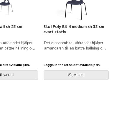
all sh 25 cm
Stol Poly BX 4 medium sh 33 cm
svart stativ
 utförandet hjälper
Det ergonomiska utförandet hjälper
en bättre hållning och
användaren till en bättre hållning och
 stöd för ryggen.
ger ett flexibelt stöd för ryggen.
upphängningsbar när
Stapelbar och upphängningsbar när
 Lätt att rengöra.
man vänder den. Lätt att rengöra.
e ditt avtalade pris.
Logga in för att se ditt avtalade pris.
. Silverlackerat stativ
Skal i polyuretan. Svartlackerat stativ
 Sitthöjd 25 cm.
RAL 9005. Mått: Sitthöjd 33 cm.
lj variant
Välj variant
. Sitsdjup 27 cm.
Sitsbredd 38 cm. Sitsdjup 34 cm.