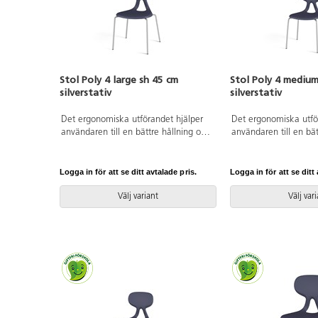
Stol Poly 4 large sh 45 cm
Stol Poly 4 medium
silverstativ
silverstativ
Det ergonomiska utförandet hjälper
Det ergonomiska utfö
användaren till en bättre hållning och
användaren till en bät
ger ett flexibelt stöd för ryggen.
ger ett flexibelt stöd 
Stapelbar och upphängningsbar när
Stapelbar och upphän
man vänder den. Lätt att rengöra.
man vänder den. Lätt 
Logga in för att se ditt avtalade pris.
Logga in för att se ditt 
Skal i polyuretan. Silverlackerat stativ
Skal i polyuretan. Silv
RAL 9006. Mått: Sitthöjd 45 cm.
RAL 9006. Mått: Sitt
Välj variant
Välj var
Sitsbredd 44 cm. Sitsdjup 40 cm.
Sitsbredd 38 cm. Sits