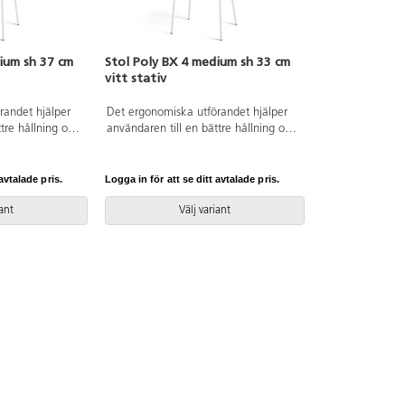
ium sh 37 cm
Stol Poly BX 4 medium sh 33 cm
vitt stativ
randet hjälper
Det ergonomiska utförandet hjälper
tre hållning och
användaren till en bättre hållning och
för ryggen.
ger ett flexibelt stöd för ryggen.
gningsbar när
Stapelbar och upphängningsbar när
att rengöra.
man vänder den. Lätt att rengöra.
avtalade pris.
Logga in för att se ditt avtalade pris.
ackerat stativ
Skal i polyuretan. Vitlackerat stativ
höjd 37 cm.
RAL 9003. Mått: Sitthöjd 33 cm.
iant
Välj variant
djup 34 cm.
Sitsbredd 38 cm. Sitsdjup 34 cm.