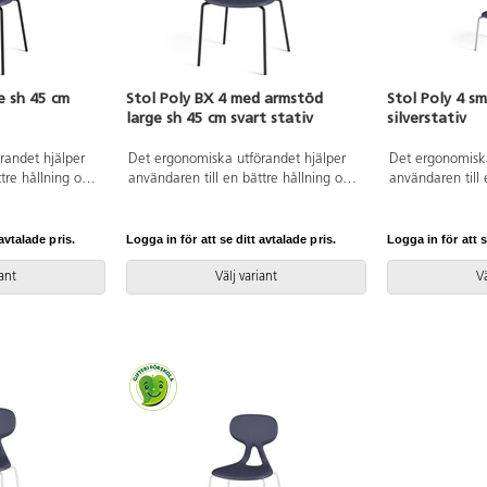
e sh 45 cm
Stol Poly BX 4 med armstöd
Stol Poly 4 sm
large sh 45 cm svart stativ
silverstativ
randet hjälper
Det ergonomiska utförandet hjälper
Det ergonomiska
tre hållning och
användaren till en bättre hållning och
användaren till 
för ryggen.
ger ett flexibelt stöd för ryggen.
ger ett flexibelt
gningsbar när
Stapelbar och upphängningsbar. Lätt
Stapelbar och 
att rengöra.
att rengöra. Skal i polyuretan.
man vänder den.
avtalade pris.
Logga in för att se ditt avtalade pris.
Logga in för att s
rtlackerat stativ
Svartlackerat stativ RAL 9005. Mått:
Skal i polyuretan
höjd 45 cm.
Sitthöjd 45 cm. Sitsbredd 44 cm.
RAL 9006. Mått:
iant
Välj variant
Vä
djup 40 cm.
Sitsdjup 40 cm.
Sitsbredd 33 cm