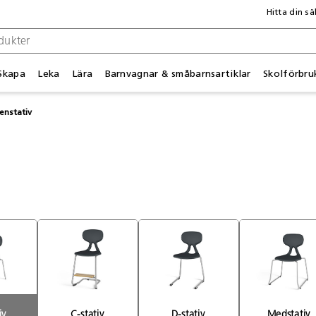
Hitta din sä
Skapa
Leka
Lära
Barnvagnar & småbarnsartiklar
Skolförbru
enstativ
iv 
C-stativ 
D-stativ 
Medstativ 