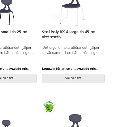
 small sh 25 cm
Stol Poly BX 4 large sh 45 cm
vitt stativ
 utförandet hjälper
Det ergonomiska utförandet hjälper
en bättre hållning och
användaren till en bättre hållning och
 stöd för ryggen.
ger ett flexibelt stöd för ryggen.
upphängningsbar när
Stapelbar och upphängningsbar när
 Lätt att rengöra.
man vänder den. Lätt att rengöra.
e ditt avtalade pris.
Logga in för att se ditt avtalade pris.
n. Svartlackerat stativ
Skal i polyuretan. Vitlackerat stativ
 Sitthöjd 25 cm.
RAL 9003. Mått: Sitthöjd 45 cm.
lj variant
Välj variant
. Sitsdjup 27 cm.
Sitsbredd 44 cm. Sitsdjup 40 cm.