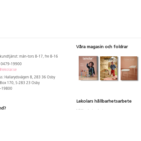
Våra magasin och foldrar
kundtjänst: mån-tors 8-17, fre 8-16
: 0479-19900
lekolar.se
s: Hallarydsvägen 8, 283 36 Osby
 Box 170, S-283 23 Osby
9-19800
Lekolars hållbarhetsarbete
nd?
Hållbarhetsarbete
Hållbarhetsredovisning 2023
 att se dina rabatterade priser
Produktsäkerhet & kvalitet
Giftfri Förskola
a säljare och utbildare