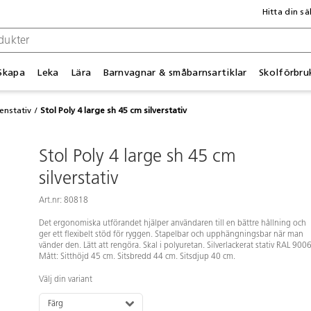
Hitta din sä
Skapa
Leka
Lära
Barnvagnar & småbarnsartiklar
Skolförbru
enstativ
Stol Poly 4 large sh 45 cm silverstativ
Stol Poly 4 large sh 45 cm
silverstativ
Art.nr: 80818
Det ergonomiska utförandet hjälper användaren till en bättre hållning och
ger ett flexibelt stöd för ryggen. Stapelbar och upphängningsbar när man
vänder den. Lätt att rengöra. Skal i polyuretan. Silverlackerat stativ RAL 9006
Mått: Sitthöjd 45 cm. Sitsbredd 44 cm. Sitsdjup 40 cm.
Välj din variant
Färg