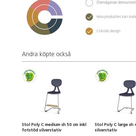
Övervägande återvunnet/
Hela produkten kan mate
Cirkulär design
Andra köpte också
Stol Poly C medium sh 50 cm inkl
Stol Poly C large sh 
fotstöd silverstativ
silverstativ