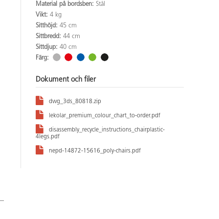
Material på bordsben:
Stål
Vikt:
4 kg
Sitthöjd:
45 cm
Sittbredd:
44 cm
Sittdjup:
40 cm
Färg:
Dokument och filer
dwg_3ds_80818.zip
lekolar_premium_colour_chart_to-order.pdf
disassembly_recycle_instructions_chairplastic-
4legs.pdf
nepd-14872-15616_poly-chairs.pdf