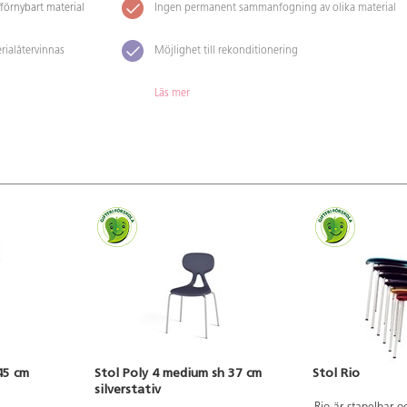
förnybart material
Ingen permanent sammanfogning av olika material
rialåtervinnas
Möjlighet till rekonditionering
Läs mer
45 cm
Stol Poly 4 medium sh 37 cm
Stol Rio
silverstativ