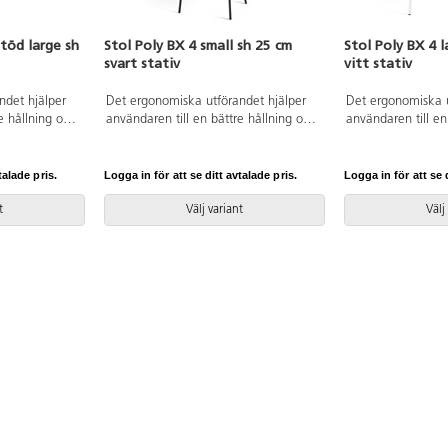
töd large sh
Stol Poly BX 4 small sh 25 cm
Stol Poly BX 4 l
svart stativ
vitt stativ
ndet hjälper
Det ergonomiska utförandet hjälper
Det ergonomiska u
e hållning och
användaren till en bättre hållning och
användaren till en
r ryggen.
ger ett flexibelt stöd för ryggen.
ger ett flexibelt s
ingsbar när
Stapelbar och upphängningsbar när
Stapelbar och up
t rengöra.
man vänder den. Lätt att rengöra.
man vänder den. L
talade pris.
Logga in för att se ditt avtalade pris.
Logga in för att se d
lackerat stativ
Skal i polyuretan. Svartlackerat stativ
Skal i polyuretan. 
jd 45 cm.
RAL 9005. Mått: Sitthöjd 25 cm.
RAL 9003. Mått: S
t
Välj variant
Välj
up 40 cm.
Sitsbredd 33 cm. Sitsdjup 27 cm.
Sitsbredd 44 cm. 