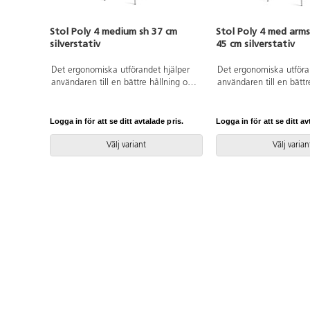
Stol Poly 4 medium sh 37 cm
Stol Poly 4 med arms
silverstativ
45 cm silverstativ
Det ergonomiska utförandet hjälper
Det ergonomiska utföra
användaren till en bättre hållning och
användaren till en bättr
ger ett flexibelt stöd för ryggen.
ger ett flexibelt stöd fö
Stapelbar och upphängningsbar när
Stapelbar och upphängn
man vänder den. Lätt att rengöra.
man vänder den. Lätt at
Logga in för att se ditt avtalade pris.
Logga in för att se ditt av
Skal i polyuretan. Silverlackerat stativ
Skal i polyuretan. Silver
RAL 9006. Mått: Sitthöjd 37 cm.
RAL 9006. Mått: Sitthö
Välj variant
Välj varian
Sitsbredd 38 cm. Sitsdjup 34 cm.
Sitsbredd 44 cm. Sitsdj