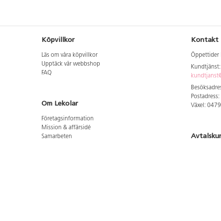
Köpvillkor
Kontakt
Läs om våra köpvillkor
Öppettider 
Upptäck vår webbshop
Kundtjänst
FAQ
kundtjanst@
Besöksadres
Postadress:
Om Lekolar
Växel: 047
Företagsinformation
Mission & affärsidé
Avtalsku
Samarbeten
Aktuellt hos oss
Logga in för
GDPR
Cookie Policy
Whistleblowing
Hitta vår
Lediga jobb
Bruttoprislista lära, skapa, leka 2026-5
Här hittar 
Bruttoprislista möbler 2026-3
Här hittar 
Bruttoprislista lekplatsutrustning och utemiljö 2026-
Här hittar 
3