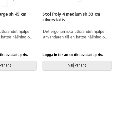
arge sh 45 cm
Stol Poly 4 medium sh 33 cm
silverstativ
tförandet hjälper
Det ergonomiska utförandet hjälper
 bättre hållning och
användaren till en bättre hållning och
töd för ryggen.
ger ett flexibelt stöd för ryggen.
phängningsbar när
Stapelbar och upphängningsbar när
ätt att rengöra.
man vänder den. Lätt att rengöra.
itt avtalade pris.
Logga in för att se ditt avtalade pris.
Vitlackerat stativ
Skal i polyuretan. Silverlackerat stativ
itthöjd 45 cm.
RAL 9006. Mått: Sitthöjd 33 cm.
 variant
Välj variant
Sitsdjup 40 cm.
Sitsbredd 38 cm. Sitsdjup 34 cm.