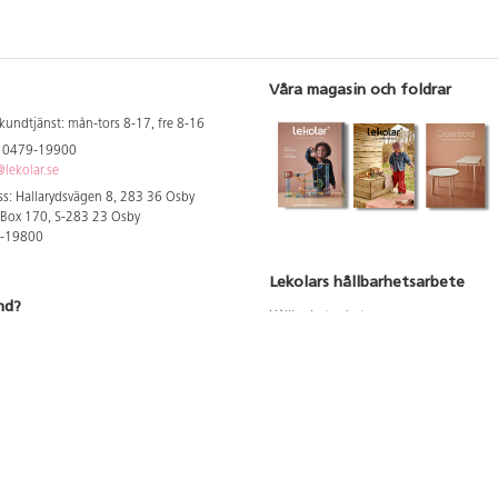
Våra magasin och foldrar
kundtjänst: mån-tors 8-17, fre 8-16
: 0479-19900
lekolar.se
s: Hallarydsvägen 8, 283 36 Osby
 Box 170, S-283 23 Osby
9-19800
Lekolars hållbarhetsarbete
nd?
Hållbarhetsarbete
Hållbarhetsredovisning 2023
 att se dina rabatterade priser
Produktsäkerhet & kvalitet
Giftfri Förskola
a säljare och utbildare
du säljaren i din kommun
du våra utbildningar/mässor
du våra showrooms