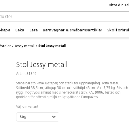
Hitta din sä
Skapa
Leka
Lära
Barnvagnar & småbarnsartiklar
Skolförbru
éstolar
Jessy metall
Stol Jessy metall
Stol Jessy metall
Art.nr: 31349
Stapelbar stol (max 8/stapel) och stabil för upphängning. Tysta tassar.
Sittbredd 38,5 cm, sittdjup 38 cm och sitthöjd 43 cm. Vikt 3,75 kg. Sits och
rygg i högtryckslaminat med silverlackerat stativ, RAL 9006. Testad och
godkänd för offentlig miljö enligt gällande Europakrav.
Välj din variant
Färg