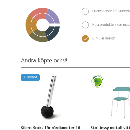
Övervägande återvunnet/
Hela produkten kan mate
Cirkulär design
Andra köpte också
Tillbehör
Silent Socks för rördiameter 16-
Stol Jessy metall vit