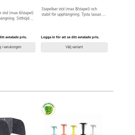
Stapelbar stol (max 8/stapel) och
 stol (max 6/stapel)
stabil för upphängning. Tysta tassar.
hängning. Sitthöjd
Sittbredd 38,5 cm, sittdjup 38 cm och
1 cm och totalbredd
sitthöjd 43 cm. Vikt 3,75 kg. Sits och
. Sits i formpressad
rygg i högtryckslaminat med
svartlackerat stativ, RAL 9005. Testad
itt avtalade pris.
Logga in för att se ditt avtalade pris.
och godkänd för offentlig miljö enligt
gällande Europakrav.
 i varukorgen
Välj variant