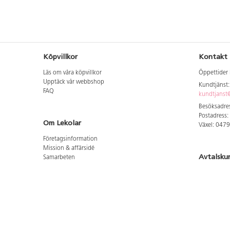
Köpvillkor
Kontakt
Läs om våra köpvillkor
Öppettider 
Upptäck vår webbshop
Kundtjänst
FAQ
kundtjanst@
Besöksadres
Postadress:
Om Lekolar
Växel: 047
Företagsinformation
Mission & affärsidé
Avtalsku
Samarbeten
Aktuellt hos oss
Logga in för
GDPR
Cookie Policy
Whistleblowing
Hitta vår
Lediga jobb
Bruttoprislista lära, skapa, leka 2026-5
Här hittar 
Bruttoprislista möbler 2026-3