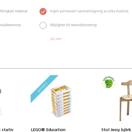
förnybart material
Ingen permanent sammanfogning av olika material
rialåtervinnas
Möjlighet till rekonditionering
Läs mer
t stativ
LEGO® Education
Stol Jessy björk