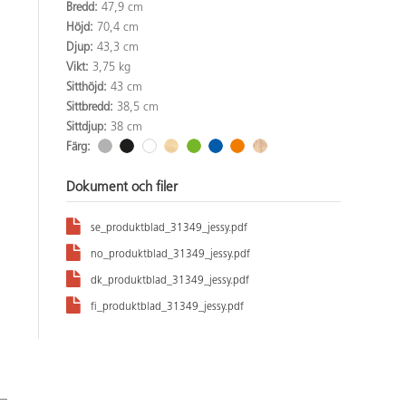
Bredd:
47,9 cm
Höjd:
70,4 cm
Djup:
43,3 cm
Vikt:
3,75 kg
Sitthöjd:
43 cm
Sittbredd:
38,5 cm
Sittdjup:
38 cm
Färg:
Dokument och filer
se_produktblad_31349_jessy.pdf
no_produktblad_31349_jessy.pdf
dk_produktblad_31349_jessy.pdf
fi_produktblad_31349_jessy.pdf