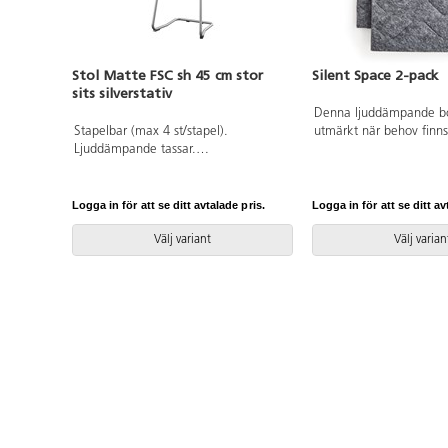
Stol Matte FSC sh 45 cm stor
Silent Space 2-pack
sits silverstativ
Denna ljuddämpande bo
Stapelbar (max 4 st/stapel).
utmärkt när behov finns
Ljuddämpande tassar.
i en större grupp. Den 
Upphängningsbar på bord. Sitthöjd:
att fokusera på en uppg
45 cm. Sitsmått: B42xD39 cm.
skapa ett eget tyst rum
Totaldjupet på stativet är 54 cm. Vikt
Skärmen består av tre 
Logga in för att se ditt avtalade pris.
Logga in för att se ditt av
5,8 kg. Sits och rygg i
lätt vinklar till önskat b
högtryckslaminat. Silverlackerat stativ,
användning kan skärme
Välj variant
Välj varian
RAL 9006.
väggen och fungerar d
ljudabsorbent. Mått: 5
Material: Syntetfilt av
återvunnet material. 1
återvinningsbar.