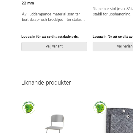
22 mm
Stapelbar stol (max 8/st
Av ljuddämpande material som tar
stabil för upphängning. 
bort skrap- och krockljud från stolar.
Sittbredd 38,5 cm, sitt
Enkel montering utan verktyg. Inga
sitthöjd 43 cm. Vikt 3,7
originaltassar behöver tas bort. Tovad
rygg i högtryckslamina
ull kombinerad med en syntetisk
vitlackerat stativ, RAL 
Logga in för att se ditt avtalade pris.
Logga in för att se ditt av
gummiboll. Tvättas i 30-40 °C,
och godkänd för offentli
ullprogram torktumling. Säljes
gällande Europakrav.
Välj variant
Välj varian
styckvis.
Liknande produkter