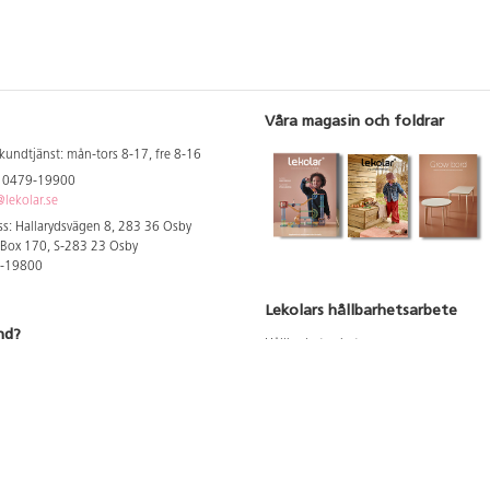
Våra magasin och foldrar
kundtjänst: mån-tors 8-17, fre 8-16
: 0479-19900
lekolar.se
s: Hallarydsvägen 8, 283 36 Osby
 Box 170, S-283 23 Osby
9-19800
Lekolars hållbarhetsarbete
nd?
Hållbarhetsarbete
Hållbarhetsredovisning 2023
 att se dina rabatterade priser
Produktsäkerhet & kvalitet
Giftfri Förskola
a säljare och utbildare
du säljaren i din kommun