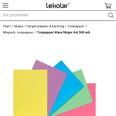
Möbler & inredning
Start
Skapa
Färgat papper & kartong
Tonpapper
Lekplatsutrustning & utemiljö
Mixpack, tonpapper
Tonpapper klara färger A4, 500 ark
Skapa
Leka
Lära
Barnvagnar & småbarnsartiklar
Skolförbrukning & kontorsmaterial
Logga in / Registrera dig
Hitta din säljare
Kontakta Lekolar