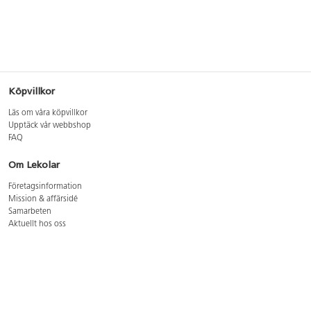
Köpvillkor
Läs om våra köpvillkor
Upptäck vår webbshop
FAQ
Om Lekolar
Företagsinformation
Mission & affärsidé
Samarbeten
Aktuellt hos oss
GDPR
Cookie Policy
Whistleblowing
Lediga jobb
Bruttoprislista lära, skapa, leka 2026-5
Bruttoprislista möbler 2026-3