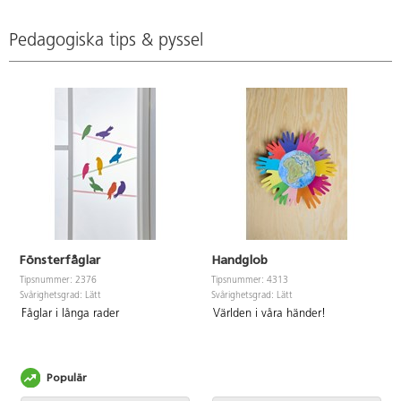
cerise, violett, ultramarin,
varmbeige, ljusrosa, rosa,
cyanblå, grön, brun och svart.
mörkgrå, grå, svart och vit.
FSC- och Svanenmärkt. PVC-fri.
Svanen, licensnummer
Pedagogiska tips & pyssel
30440101. PVC-fri.
Fönsterfåglar
Handglob
Tipsnummer: 2376
Tipsnummer: 4313
Svårighetsgrad: Lätt
Svårighetsgrad: Lätt
Fåglar i långa rader
Världen i våra händer!
Populär