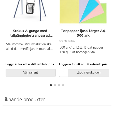
Krokus A-gunga med
Tonpapper ljusa färger A4,
tillgänglighetsanpassad
500 ark
gungsits för barn 3-12 år
Art.nr: 43680
A
Stålstomme. Vid installation ska
500 ark/fp. Lätt, färgat papper
alltid den medföljande manualen
120 g. Slät homogen yta.
användas. Den senaste versionen
Utmärkt för pappersvikningar och
finns att tillgå på begäran.
finare detaljer. Enkelt att klippa
Leverantörens artikelnummer
Logga in för att se ditt avtalade pris.
Logga in för att se ditt avtalade pris.
L
och skära. Tonpapper 120 g i 5
ST0517 R12 Inkluderar
pastellfärger, 100 ark/färg.
markförankring K1.
Välj variant
Lägg i varukorgen
Innehåller citrongul, ljuslila,
ljusblå, ljusrosa och limegrön.
Svanen, licensnummer
30440101. PVC-fri.
Liknande produkter
f