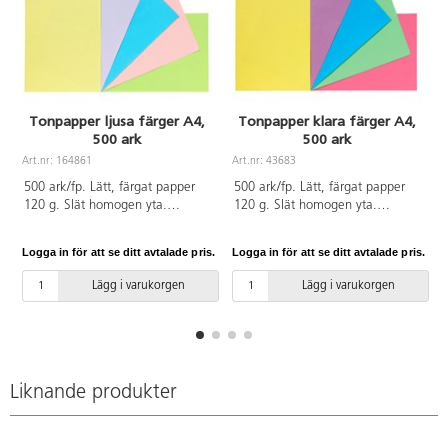
Tonpapper ljusa färger A4,
Tonpapper klara färger A4,
500 ark
500 ark
A
Art.nr: 164861
Art.nr: 43683
500 ark/fp. Lätt, färgat papper
500 ark/fp. Lätt, färgat papper
120 g. Slät homogen yta.
120 g. Slät homogen yta.
Utmärkt för pappersvikningar och
Utmärkt för pappersvikningar och
finare detaljer. Enkelt att klippa
finare detaljer. Enkelt att klippa
Logga in för att se ditt avtalade pris.
Logga in för att se ditt avtalade pris.
L
och skära. Tonpapper 120 g i 5
och skära. Tonpapper 120 g i 5
pastellfärger, 100 ark/färg.
klara färger, 100 ark/färg.
Lägg i varukorgen
Lägg i varukorgen
Innehåller citrongul, ljuslila,
Innehåller gul, violett, cyanblå,
ljusblå, ljusrosa och limegrön.
ljusgrön och cerise. Svanen,
Svanen, licensnummer
licensnummer 30440101. PVC-
f
30440101. PVC-fri.
fri.
Liknande produkter