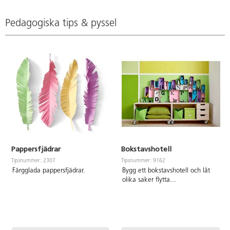
cerise, violett, ultramarin,
varmbeige, ljusrosa, rosa,
cyanblå, grön, brun och svart.
mörkgrå, grå, svart och vit.
FSC- och Svanenmärkt. PVC-fri.
Svanen, licensnummer
Pedagogiska tips & pyssel
30440101. PVC-fri.
Pappersfjädrar
Bokstavshotell
Tipsnummer: 2307
Tipsnummer: 9162
Färgglada pappersfjädrar.
Bygg ett bokstavshotell och låt
olika saker flytta
...