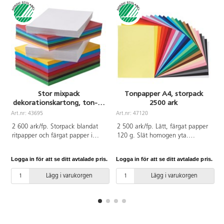
Stor mixpack
Tonpapper A4, storpack
dekorationskartong, ton- &
2500 ark
ritpapper
Art.nr: 43695
Art.nr: 47120
A
2 600 ark/fp. Storpack blandat
2 500 ark/fp. Lätt, färgat papper
ritpapper och färgat papper i
120 g. Slät homogen yta.
olika färger och storlekar.
Utmärkt för pappersvikningar och
Växtpapper 135 g/A4/500 ark.
finare detaljer. Enkel att klippa
Logga in för att se ditt avtalade pris.
Logga in för att se ditt avtalade pris.
L
Ritpapper 140 g/A4/500 ark.
och skära. 25 färger, 100
Tonpapper 120 g/A4/600 ark/6
ark/vardera. Innehåller citrongul,
Lägg i varukorgen
Lägg i varukorgen
färger/100 ark/färg av gul, röd,
gul, orange, röd, mörkröd,
cyanblå, grön, brun och svart.
vinröd, cerise, ljuslila, violett,
Dekorationskartong 220
ljusblå, ultramarin, mörkblå,
g/A4/1000 ark/10 färger/100
cyanblå, ljusgrön, grön,
ark/färg av gul, orange, röd,
mörkgrön, ljusbrun, brun,