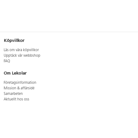
Köpvillkor
Läs om våra köpvillkor
Upptäck vår webbshop
FAQ
Om Lekolar
Företagsinformation
Mission & affärsidé
Samarbeten
Aktuellt hos oss
GDPR
Cookie Policy
Whistleblowing
Lediga jobb
Bruttoprislista lära, skapa, leka 2026-5
Bruttoprislista möbler 2026-3