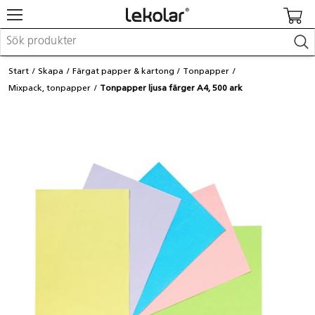
Möbler & inredning
Start
Skapa
Färgat papper & kartong
Tonpapper
Lekplatsutrustning & utemiljö
Mixpack, tonpapper
Tonpapper ljusa färger A4, 500 ark
Skapa
Leka
Lära
Barnvagnar & småbarnsartiklar
Skolförbrukning & kontorsmaterial
Logga in / Registrera dig
Hitta din säljare
Kontakta Lekolar