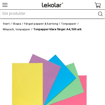
Möbler & inredning
Start
Skapa
Färgat papper & kartong
Tonpapper
Lekplatsutrustning & utemiljö
Mixpack, tonpapper
Tonpapper klara färger A4, 500 ark
Skapa
Leka
Lära
Barnvagnar & småbarnsartiklar
Skolförbrukning & kontorsmaterial
Logga in / Registrera dig
Hitta din säljare
Kontakta Lekolar