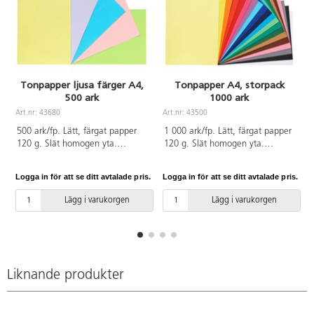
Tonpapper ljusa färger A4,
Tonpapper A4, storpack
500 ark
1000 ark
Art.nr: 43680
Art.nr: 43500
500 ark/fp. Lätt, färgat papper
1 000 ark/fp. Lätt, färgat papper
120 g. Slät homogen yta.
120 g. Slät homogen yta.
Utmärkt för pappersvikningar och
Utmärkt för pappersvikningar och
finare detaljer. Enkelt att klippa
finare detaljer. Enkel att klippa
Logga in för att se ditt avtalade pris.
Logga in för att se ditt avtalade pris.
L
och skära. Tonpapper 120 g i 5
och skära. 20 färger, 50
f
pastellfärger, 100 ark/färg.
ark/vardera. Innehåller citrongul,
Lägg i varukorgen
Lägg i varukorgen
Innehåller citrongul, ljuslila,
gul, orange, röd, mörkröd,
ljusblå, ljusrosa och limegrön.
cerise, violett, ljusblå, ultramarin,
Svanen, licensnummer
mörkblå, cyanblå, ljusgrön, grön,
30440101. PVC-fri.
mörkgrön, ljusbrun, brun, rosa,
grå, svart och vit. Svanen,
licensnummer 30440101. PVC-
Liknande produkter
fri.