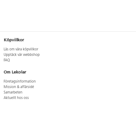
Köpvillkor
Läs om våra köpvillkor
Upptäck vår webbshop
FAQ
Om Lekolar
Företagsinformation
Mission & affärsidé
Samarbeten
Aktuellt hos oss
GDPR
Cookie Policy
Whistleblowing
Lediga jobb
Bruttoprislista lära, skapa, leka 2026-5
Bruttoprislista möbler 2026-3