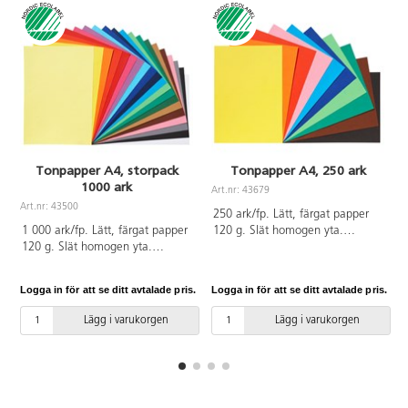
Tonpapper A4, storpack
Tonpapper A4, 250 ark
1000 ark
Art.nr: 43679
A
Art.nr: 43500
250 ark/fp. Lätt, färgat papper
1 000 ark/fp. Lätt, färgat papper
120 g. Slät homogen yta.
120 g. Slät homogen yta.
Utmärkt för pappersvikningar och
Utmärkt för pappersvikningar och
finare detaljer. Enkelt att klippa
finare detaljer. Enkel att klippa
och skära. 10 färger, 25 ark/färg.
Logga in för att se ditt avtalade pris.
Logga in för att se ditt avtalade pris.
L
och skära. 20 färger, 50
Innehåller gul, orange, röd, rosa,
ark/vardera. Innehåller citrongul,
cyanblå, ultramarinblå, ljusgrön,
Lägg i varukorgen
Lägg i varukorgen
gul, orange, röd, mörkröd,
grön, brun och svart. Svanen,
cerise, violett, ljusblå, ultramarin,
licensnummer 30440101. PVC-
mörkblå, cyanblå, ljusgrön, grön,
fri.
mörkgrön, ljusbrun, brun, rosa,
grå, svart och vit. Svanen,