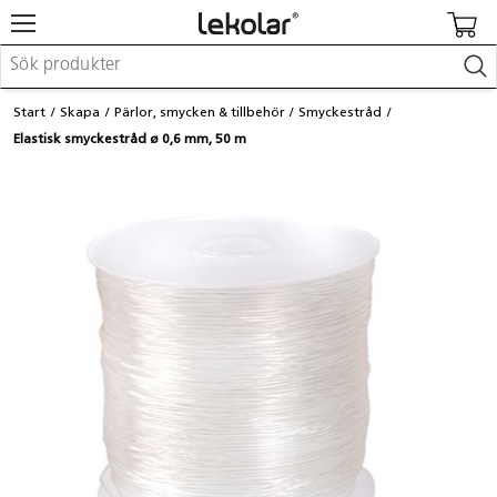
Möbler & inredning
Start
Skapa
Pärlor, smycken & tillbehör
Smyckestråd
Lekplatsutrustning & utemiljö
Elastisk smyckestråd ø 0,6 mm, 50 m
Skapa
Leka
Lära
Barnvagnar & småbarnsartiklar
Skolförbrukning & kontorsmaterial
Logga in / Registrera dig
Hitta din säljare
Kontakta Lekolar