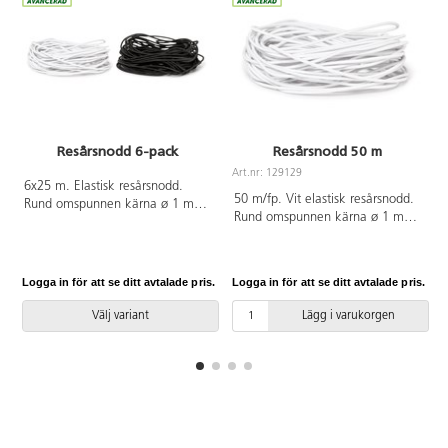
Resårsnodd 6-pack
Resårsnodd 50 m
Art.nr: 129129
6x25 m. Elastisk resårsnodd.
A
50 m/fp. Vit elastisk resårsnodd.
Rund omspunnen kärna ø 1 mm.
Rund omspunnen kärna ø 1 mm.
Av polyester och latex. PVC-fri.
PVC-fri.
Logga in för att se ditt avtalade pris.
Logga in för att se ditt avtalade pris.
L
Välj variant
Lägg i varukorgen