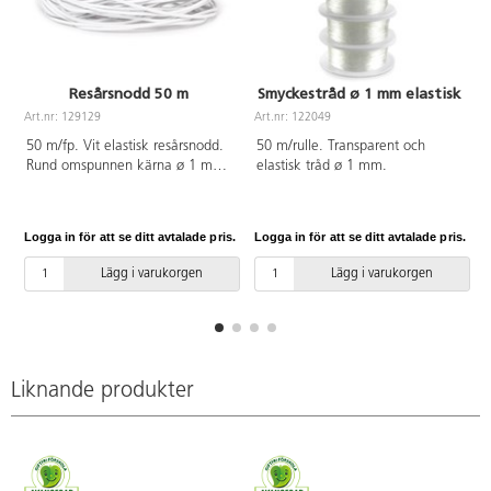
Resårsnodd 50 m
Smyckestråd ø 1 mm elastisk
Art.nr: 129129
Art.nr: 122049
A
50 m/fp. Vit elastisk resårsnodd.
50 m/rulle. Transparent och
Rund omspunnen kärna ø 1 mm.
elastisk tråd ø 1 mm.
PVC-fri.
Logga in för att se ditt avtalade pris.
Logga in för att se ditt avtalade pris.
L
Lägg i varukorgen
Lägg i varukorgen
Liknande produkter