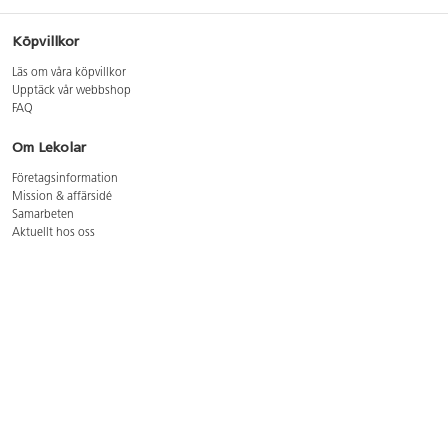
Köpvillkor
Läs om våra köpvillkor
Upptäck vår webbshop
FAQ
Om Lekolar
Företagsinformation
Mission & affärsidé
Samarbeten
Aktuellt hos oss
GDPR
Cookie Policy
Whistleblowing
Lediga jobb
Bruttoprislista lära, skapa, leka 2026-5
Bruttoprislista möbler 2026-3
Bruttoprislista lekplatsutrustning och utemiljö 2026-3
Kontakt
Öppettider kundtjänst: mån-tors 8-17, fre 8-16