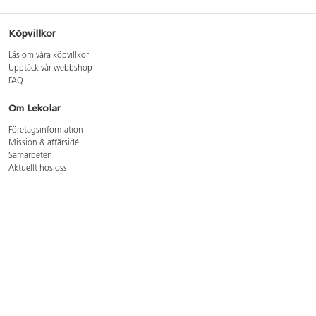
Köpvillkor
Läs om våra köpvillkor
Upptäck vår webbshop
FAQ
Om Lekolar
Företagsinformation
Mission & affärsidé
Samarbeten
Aktuellt hos oss
GDPR
Cookie Policy
Whistleblowing
Lediga jobb
Bruttoprislista lära, skapa, leka 2026-5
Bruttoprislista möbler 2026-3
Bruttoprislista lekplatsutrustning och utemiljö 2026-3
Kontakt
Öppettider kundtjänst: mån-tors 8-17, fre 8-16