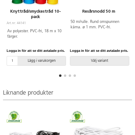
Knyttråd/smyckestråd 10-
Resårsnodd 50 m
pack
A
50 m/rulle. Rund omspunnen
Art.nr: 44141
kärna. ø 1 mm. PVC-fri.
Av polyester. PVC-fri, 18 m x 10
färger.
Logga in för att se ditt avtalade pris.
Logga in för att se ditt avtalade pris.
L
Lägg i varukorgen
Välj variant
Liknande produkter