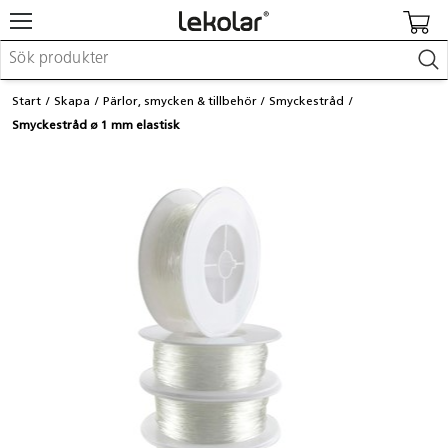
Möbler & inredning
Start
Skapa
Pärlor, smycken & tillbehör
Smyckestråd
Lekplatsutrustning & utemiljö
Smyckestråd ø 1 mm elastisk
Skapa
Leka
Lära
Barnvagnar & småbarnsartiklar
Skolförbrukning & kontorsmaterial
Logga in / Registrera dig
Hitta din säljare
Kontakta Lekolar