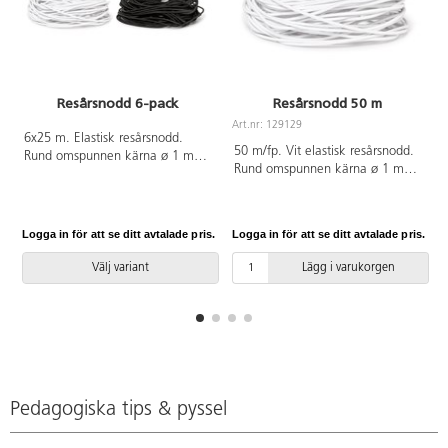
Resårsnodd 6-pack
Resårsnodd 50 m
Art.nr: 129129
6x25 m. Elastisk resårsnodd.
A
50 m/fp. Vit elastisk resårsnodd.
Rund omspunnen kärna ø 1 mm.
Rund omspunnen kärna ø 1 mm.
Av polyester och latex. PVC-fri.
PVC-fri.
Logga in för att se ditt avtalade pris.
Logga in för att se ditt avtalade pris.
L
Välj variant
Lägg i varukorgen
Pedagogiska tips & pyssel