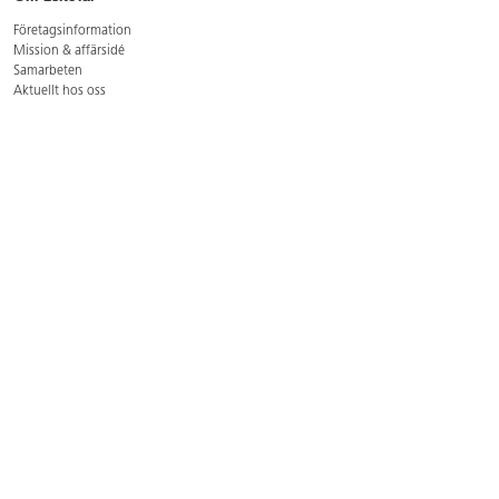
Företagsinformation
Mission & affärsidé
Samarbeten
Aktuellt hos oss
GDPR
Cookie Policy
Whistleblowing
Lediga jobb
Bruttoprislista lära, skapa, leka 2026-5
Bruttoprislista möbler 2026-3
Bruttoprislista lekplatsutrustning och utemiljö 2026-3
Kontakt
Öppettider kundtjänst: mån-tors 8-17, fre 8-16
Kundtjänst: 0479-19900
kundtjanst@lekolar.se
Besöksadress: Hallarydsvägen 8, 283 36 Osby
Postadress: Box 170, S-283 23 Osby
Växel: 0479-19800
Avtalskund?