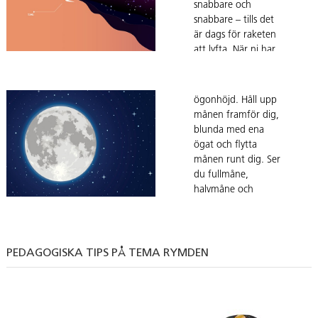
snabbare och
och jämföra
flörtkulan grå med
snabbare – tills det
resultaten.
pennan och stick in
är dags för raketen
den för att skapa
att lyfta. När ni har
ett handtag. Släck
räknat ner till noll,
ner rummet och
sträck armarna mot
placera ficklampan i
himlen och hoppa
ögonhöjd. Håll upp
så högt ni kan. Vem
månen framför dig,
når högst?
blunda med ena
ögat och flytta
månen runt dig. Ser
du fullmåne,
halvmåne och
nymåne? Här är du
jorden, ficklampan
solen och flörtkulan
månen. Solen lyser
PEDAGOGISKA TIPS PÅ TEMA RYMDEN
alltid på halva
månen – dagsidan.
När du ser hela
dagsidan är det