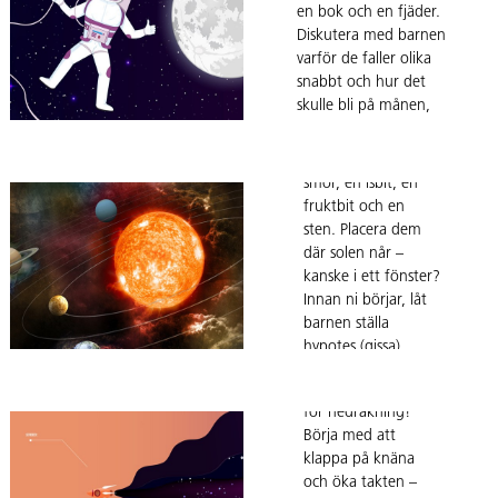
Ett soligt
en bok och en fjäder.
experiment
Diskutera med barnen
varför de faller olika
Låt barnen utforska
snabbt och hur det
solens värme med
skulle bli på månen,
ett roligt
där gravitationen är
experiment! Samla
svagare. Perfekt för
ihop saker som
att väcka nyfikenhet
smör, en isbit, en
om tyngdlöshet och
fruktbit och en
rymdfysik!
sten. Placera dem
där solen når –
kanske i ett fönster?
Rörelse i
Innan ni börjar, låt
barnen ställa
Upptäck
raketfart
hypotes (gissa)
månens
Samla alla barn i en
innan experimentets
faser
ring och gör er redo
början: Vad tror ni
för nedräkning!
smälter först? Vad
Du behöver en
Börja med att
tror ni inte smälter
ficklampa, en
klappa på knäna
alls? Sedan är det
flörtkula och en
och öka takten –
bara att vänta, titta
blyertspenna. Måla