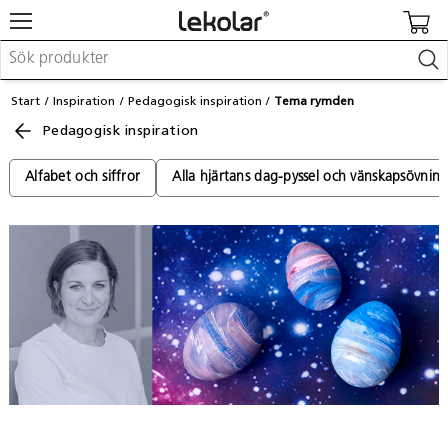
Möbler & inredning
Start
Inspiration
Pedagogisk inspiration
Tema rymden
Lekplatsutrustning & utemiljö
Pedagogisk inspiration
Skapa
Leka
Lära
Alfabet och siffror
Alla hjärtans dag-pyssel och vänskapsövnin
Barnvagnar & småbarnsartiklar
Skolförbrukning & kontorsmaterial
Logga in / Registrera dig
Hitta din säljare
Kontakta Lekolar