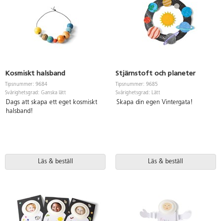
fullmåne, halva är
halvmåne och bara
nattsidan är
nymåne. Låt barnen
utforska och
fascineras!
Kosmiskt halsband
Stjärnstoft och planeter
Tipsnummer: 9684
Tipsnummer: 9685
Svårighetsgrad: Ganska lätt
Svårighetsgrad: Lätt
Dags att skapa ett eget kosmiskt
Skapa din egen Vintergata!
halsband!
Läs & beställ
Läs & beställ