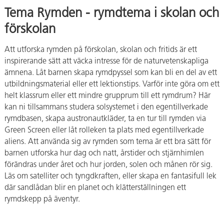
Tema Rymden - rymdtema i skolan och
förskolan
Att utforska rymden på förskolan, skolan och fritids är ett
inspirerande sätt att väcka intresse för de naturvetenskapliga
ämnena. Låt barnen skapa rymdpyssel som kan bli en del av ett
utbildningsmaterial eller ett lektionstips. Varför inte göra om ett
helt klassrum eller ett mindre grupprum till ett rymdrum? Här
kan ni tillsammans studera solsystemet i den egentillverkade
rymdbasen, skapa austronautkläder, ta en tur till rymden via
Green Screen eller låt rolleken ta plats med egentillverkade
aliens. Att använda sig av rymden som tema är ett bra sätt för
barnen utforska hur dag och natt, årstider och stjärnhimlen
förändras under året och hur jorden, solen och månen rör sig.
Läs om satelliter och tyngdkraften, eller skapa en fantasifull lek
där sandlådan blir en planet och klätterställningen ett
rymdskepp på äventyr.