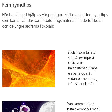
Fem rymdtips
Här har vi med hjälp av vår pedagog Sofia samlat fem rymdtips
som kan användas som utbildningsmaterial i både förskolan
och de yngre åldrarna i skolan:
Golvet är
lava
Använd det du har i
förskolan eller
skolan som tål att
stå på, exempelvis
GONGE®
Balansstenar. Skapa
en bana och låt
Utforska
sedan barnen ta sig
från start till mål
gravitationen
utan att röra golvet.
Vad händer när vi
Anpassa banans
släpper olika saker
svårighet efter
från samma höjd?
barnens ålder och
Testa exempelvis med
rörelseförmåga.