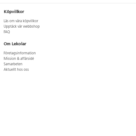
Köpvillkor
Läs om våra köpvillkor
Upptäck vår webbshop
FAQ
Om Lekolar
Företagsinformation
Mission & affärsidé
Samarbeten
Aktuellt hos oss
GDPR
Cookie Policy
Whistleblowing
Lediga jobb
Bruttoprislista lära, skapa, leka 2026-5
Bruttoprislista möbler 2026-3
Bruttoprislista lekplatsutrustning och utemiljö 2026-3
Kontakt
Öppettider kundtjänst: mån-tors 8-17, fre 8-16