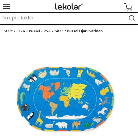
Möbler & inredning
Start
Leka
Pussel
25-62 bitar
Pussel Djur i världen
Lekplatsutrustning & utemiljö
Skapa
Leka
Lära
Barnvagnar & småbarnsartiklar
Skolförbrukning & kontorsmaterial
Logga in / Registrera dig
Hitta din säljare
Kontakta Lekolar