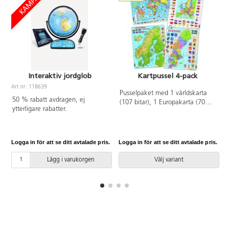
Interaktiv jordglob
Kartpussel 4-pack
Art.nr: 118639
Pusselpaket med 1 världskarta
A
50 % rabatt avdragen, ej
(107 bitar), 1 Europakarta (70
ytterligare rabatter.
bitar), 1 Nordenkarta (75 bitar)
och 1 Sverigekarta (71 bitar). Av
kraftig FSC-märkt återvunnen
kartong. PVC-fri. Från 6 år.
Logga in för att se ditt avtalade pris.
Logga in för att se ditt avtalade pris.
L
Lägg i varukorgen
Välj variant