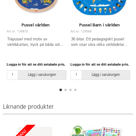
Pussel världen
Pussel Barn i världen
Art.nr: 134870
Art.nr: 129566
A
Träpussel med motiv av
36 bitar. Ett pedagogiskt pussel
världskartan, tryck på båda sidor.
som visar våra olika världsdelar
57 bitar. Av FSC-märkt trä. PVC-
och hur vi alla ser olika ut. Mått:
fri. Från 6 år.
40x30 cm. Av FSC-märkt trä.
PVC-fri. Från 3 år.
Logga in för att se ditt avtalade pris.
Logga in för att se ditt avtalade pris.
L
Lägg i varukorgen
Lägg i varukorgen
Liknande produkter