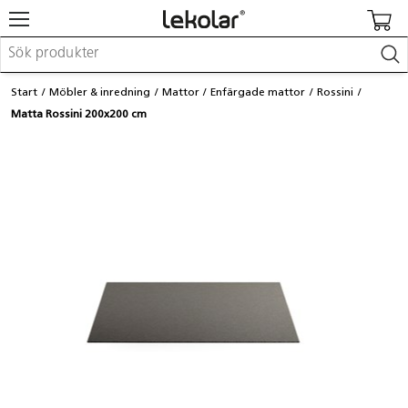
Möbler & inredning
Start
Möbler & inredning
Mattor
Enfärgade mattor
Rossini
Lekplatsutrustning & utemiljö
Matta Rossini 200x200 cm
Skapa
Leka
Lära
Barnvagnar & småbarnsartiklar
Skolförbrukning & kontorsmaterial
Logga in / Registrera dig
Hitta din säljare
Kontakta Lekolar