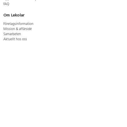
FAQ
Om Lekolar
Företagsinformation
Mission & affärsidé
Samarbeten
Aktuellt hos oss
GDPR
Cookie Policy
Whistleblowing
Lediga jobb
Bruttoprislista lära, skapa, leka 2026-5
Bruttoprislista möbler 2026-3
Bruttoprislista lekplatsutrustning och utemiljö 2026-3
Kontakt
Öppettider kundtjänst: mån-tors 8-17, fre 8-16
Kundtjänst: 0479-19900
kundtjanst@lekolar.se
Besöksadress: Hallarydsvägen 8, 283 36 Osby
Postadress: Box 170, S-283 23 Osby
Växel: 0479-19800