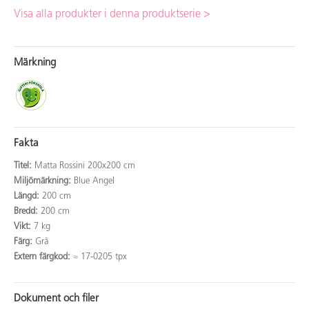
Visa alla produkter i denna produktserie >
Märkning
Fakta
Titel:
Matta Rossini 200x200 cm
Miljömärkning:
Blue Angel
Längd:
200 cm
Bredd:
200 cm
Vikt:
7 kg
Färg:
Grå
Extern färgkod:
≈ 17-0205 tpx
Dokument och filer