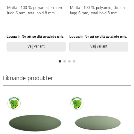
Matta i 100 % polyamid, skuren
Matta i 100 % polyamid, skuren
lugg 6 mm, total höjd 8 mm.
lugg 6 mm, total höjd 8 mm.
200x300 cm. Halkfri baksida av
150x200 cm. Halkfri baksida av
latex. Langetterad. Kan
latex. Langetterad. Kan
användas på torra värmegolv.
användas på torra värmegolv.
Logga in för att se ditt avtalade pris.
Logga in för att se ditt avtalade pris.
L
Välj variant
Välj variant
Liknande produkter