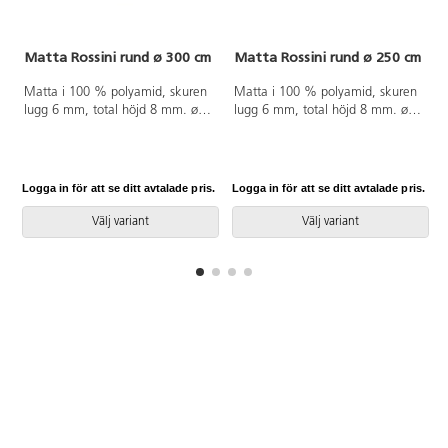
Matta Rossini rund ø 300 cm
Matta Rossini rund ø 250 cm
Matta i 100 % polyamid, skuren
Matta i 100 % polyamid, skuren
lugg 6 mm, total höjd 8 mm. ø
lugg 6 mm, total höjd 8 mm. ø
300 cm. Halkfri baksida av latex.
250 cm. Halkfri baksida av latex.
Langetterad. Kan användas på
Langetterad. Kan användas på
torra värmegolv.
torra värmegolv.
Logga in för att se ditt avtalade pris.
Logga in för att se ditt avtalade pris.
L
Välj variant
Välj variant