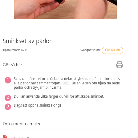
Sminkset av pärlor
Tipsnummer: 4219
Svårighetsgrad:
Ganska lätt
Gör så här
Skriv ut mönstret och pärla alla delar, stryk sedan pärlplattorna tills
alla pärlor har sammanfogats. OBS! Be en vuxen om hjälp då både
pärlor och strykjärn blir varma.
Du kan använda vilka färger du vill för att skapa sminket.
Dags att öppna sminksalong!
Dokument och filer