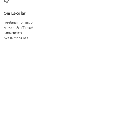
FAQ
Om Lekolar
Företagsinformation
Mission & affärsidé
Samarbeten
Aktuellt hos oss
GDPR
Cookie Policy
Whistleblowing
Lediga jobb
Bruttoprislista lära, skapa, leka 2026-5
Bruttoprislista möbler 2026-3
Bruttoprislista lekplatsutrustning och utemiljö 2026-3
Kontakt
Öppettider kundtjänst: mån-tors 8-17, fre 8-16
Kundtjänst: 0479-19900
kundtjanst@lekolar.se
Besöksadress: Hallarydsvägen 8, 283 36 Osby
Postadress: Box 170, S-283 23 Osby
Växel: 0479-19800