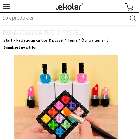
Möbler & inredning
PEDAGOGISKA TIPS & PYSSEL
Lekplatsutrustning & utemiljö
Start
Pedagogiska tips & pyssel
Tema
Övriga teman
Skapa
Sminkset av pärlor
Leka
Lära
Barnvagnar & småbarnsartiklar
Skolförbrukning & kontorsmaterial
Logga in / Registrera dig
Hitta din säljare
Kontakta Lekolar