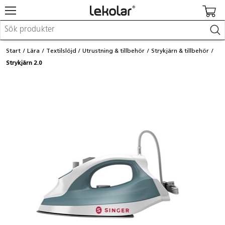
Möbler & inredning
Start
Lära
Textilslöjd
Utrustning & tillbehör
Strykjärn & tillbehör
Lekplatsutrustning & utemiljö
Strykjärn 2.0
Skapa
Leka
Lära
Barnvagnar & småbarnsartiklar
Skolförbrukning & kontorsmaterial
Logga in / Registrera dig
Hitta din säljare
Kontakta Lekolar