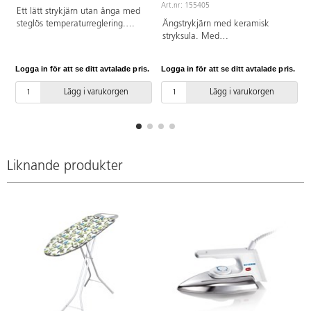
Art.nr: 155405
Ett lätt strykjärn utan ånga med
steglös temperaturreglering.
Ångstrykjärn med keramisk
1200 W.
stryksula. Med
antidroppfunktion, automatisk
rengöring och automatisk
Logga in för att se ditt avtalade pris.
Logga in för att se ditt avtalade pris.
L
avstängning.
Lägg i varukorgen
Lägg i varukorgen
Liknande produkter