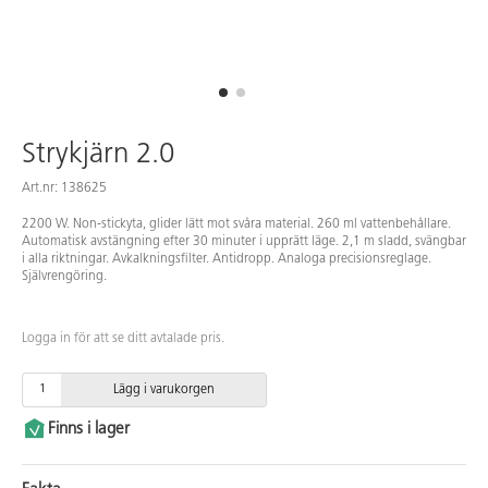
Strykjärn 2.0
Art.nr: 138625
2200 W. Non-stickyta, glider lätt mot svåra material. 260 ml vattenbehållare.
Automatisk avstängning efter 30 minuter i upprätt läge. 2,1 m sladd, svängbar
i alla riktningar. Avkalkningsfilter. Antidropp. Analoga precisionsreglage.
Självrengöring.
Logga in för att se ditt avtalade pris.
Lägg i varukorgen
Finns i lager