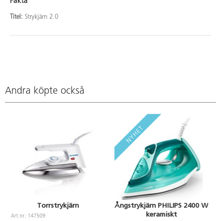
Fakta
Titel:
Strykjärn 2.0
Andra köpte också
Torrstrykjärn
Ångstrykjärn PHILIPS 2400 W
keramiskt
Art.nr: 147509
A