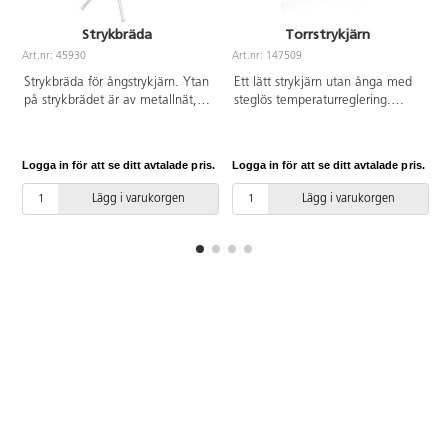
Strykbräda
Torrstrykjärn
Art.nr: 45930
Art.nr: 147509
A
Strykbräda för ångstrykjärn. Ytan
Ett lätt strykjärn utan ånga med
på strykbrädet är av metallnät,
steglös temperaturreglering.
med vadderat överdrag, vilket
1200 W.
tillåter ångan att passera igenom
och inte stänka åt sidorna.
Logga in för att se ditt avtalade pris.
Logga in för att se ditt avtalade pris.
L
Strykyta 32x112 cm. Höjden
justeras enkelt och steglöst.
Lägg i varukorgen
Lägg i varukorgen
Maximal höjd är 89 cm. Stabila
ben med antiglidfötter. Avtagbart
och tvättbart överdrag i 40 °C.