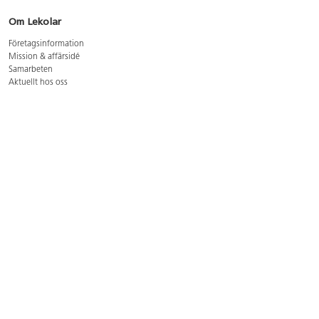
Om Lekolar
Företagsinformation
Mission & affärsidé
Samarbeten
Aktuellt hos oss
GDPR
Cookie Policy
Whistleblowing
Lediga jobb
Bruttoprislista lära, skapa, leka 2026-5
Bruttoprislista möbler 2026-3
Bruttoprislista lekplatsutrustning och utemiljö 2026-3
Kontakt
Öppettider kundtjänst: mån-tors 8-17, fre 8-16
Kundtjänst: 0479-19900
kundtjanst@lekolar.se
Besöksadress: Hallarydsvägen 8, 283 36 Osby
Postadress: Box 170, S-283 23 Osby
Växel: 0479-19800