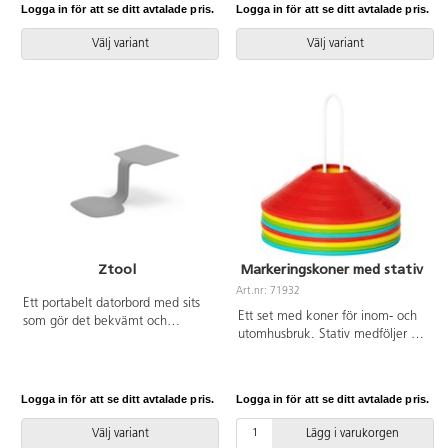
B42xD39 cm. Totaldjupet på
stolar och upphängningsbar när
Logga in för att se ditt avtalade pris.
Logga in för att se ditt avtalade pris.
stativet är 54 cm. Vikt 7,6 kg.
man vänder den. Lätt att
Sits och rygg i högtryckslaminat.
rengöra. Skal i polyuretan.
Välj variant
Välj variant
Vitlackerat stativ RAL 9003.
Silverlackerat stativ RAL 9006.
Mått: Sitthöjd 50 cm. Sitsbredd
44 cm. Sitsdjup 40 cm. Inklusive
justerbart fotstöd.
Ztool
Markeringskoner med stativ
Art.nr: 71932
Ett portabelt datorbord med sits
Ett set med koner för inom- och
som gör det bekvämt och
utomhusbruk. Stativ medföljer för
ergonomiskt riktigt att arbeta
enklare förvaring. Höjd på kon
med laptop även där det saknas
5 cm. Höjd på stativ 20 cm.
bord. Ztool fungerar lika bra
direkt på golvet som på en pall
Logga in för att se ditt avtalade pris.
Logga in för att se ditt avtalade pris.
eller i en trappa. Skrivyta
B36xD25,5 cm. Skrivyta
Välj variant
Lägg i varukorgen
36x26 cm. Av polypropen.