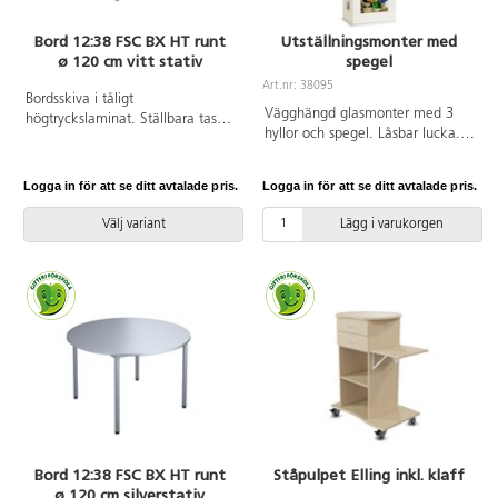
Bord 12:38 FSC BX HT runt
Utställningsmonter med
ø 120 cm vitt stativ
spegel
Art.nr: 38095
Bordsskiva i tåligt
Vägghängd glasmonter med 3
högtryckslaminat. Ställbara tassar
hyllor och spegel. Låsbar lucka.
för anpassning till ojämna ytor.
Mått: 41x25x156 cm. Gavlar och
Stativet lackerat i vitt RAL 9003.
hyllor i säkerhetsglas.
Logga in för att se ditt avtalade pris.
Logga in för att se ditt avtalade pris.
Vitpigmenterad björkkryssfaner.
Välj variant
Lägg i varukorgen
Bord 12:38 FSC BX HT runt
Ståpulpet Elling inkl. klaff
ø 120 cm silverstativ