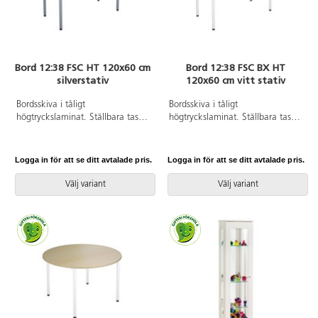
Bord 12:38 FSC HT 120x60 cm
Bord 12:38 FSC BX HT
silverstativ
120x60 cm vitt stativ
Bordsskiva i tåligt
Bordsskiva i tåligt
högtryckslaminat. Ställbara tassar
högtryckslaminat. Ställbara tassar
för anpassning till ojämna ytor.
för anpassning till ojämna ytor.
Stativet lackerat i silver RAL
Stativet lackerat i vitt RAL 9003.
9006.
Logga in för att se ditt avtalade pris.
Logga in för att se ditt avtalade pris.
Välj variant
Välj variant