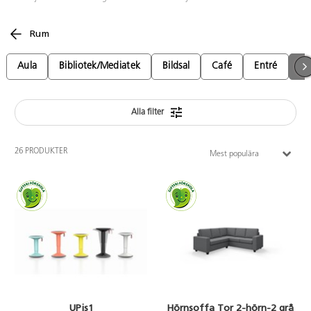
Rum
Aula
Bibliotek/Mediatek
Bildsal
Café
Entré
Fri
Alla filter
26 PRODUKTER
Mest populära
UPis1
Hörnsoffa Tor 2-hörn-2 grå