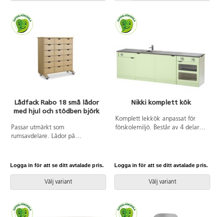
Lådfack Rabo 18 små lådor
Nikki komplett kök
med hjul och stödben björk
Komplett lekkök anpassat för
Passar utmärkt som
förskolemiljö. Består av 4 delar:
rumsavdelare. Lådor på
spis 81700, diskho 81701,
rullexpansion. Levereras med 5
köksskåp 81702 och diskmaskin
hjul varav 4 på stödbenen. Mått:
81703. För mått och material, se
86x37x100 cm. Invändiga mått
respektive del. Delarna levereras
Logga in för att se ditt avtalade pris.
Logga in för att se ditt avtalade pris.
lådor: B21xD32 cm. Stödben
omonterade.
sticker ut 7 cm. Tillverkas i
Välj variant
Välj variant
18 mm klarlackerad
björkkryssfaner av högsta
kvalitet. Mobila enheter ger en
ökad flexibilitet och möjlighet att