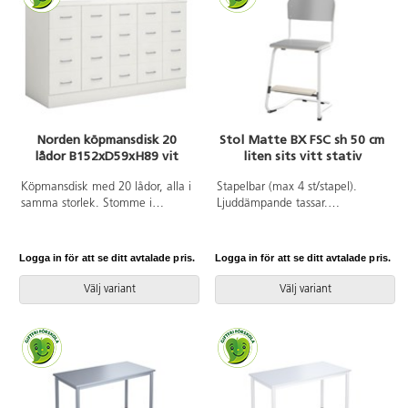
förändra rummets möblering. Vi
vill dock göra er uppmärksamma
på att hyllor och hurtsar på hjul
innebär en ökad tipprisk, särskilt
då enheten placeras fritt på
golvet. Undvik att placera tunga
föremål högt upp på hyllan. Låt
inte barnen själva förflytta hyllan.
Norden köpmansdisk 20
Stol Matte BX FSC sh 50 cm
lådor B152xD59xH89 vit
liten sits vitt stativ
Köpmansdisk med 20 lådor, alla i
Stapelbar (max 4 st/stapel).
samma storlek. Stomme i
Ljuddämpande tassar.
direktlaminat. Lådfronter och
Upphängningsbar på bord.
topplatta kan fås i direktlaminat
Reglerbar fotbräda i 3 fasta
eller högtryckslaminat. På sockel,
lägen. Sitthöjd 50 cm. Sitsmått:
Logga in för att se ditt avtalade pris.
Logga in för att se ditt avtalade pris.
lådor kompletta med handtag.
B36xD35 cm. Totaldjupet på
Lådornas innermått:
stativet är 54 cm. Vikt 4,6 kg.
Välj variant
Välj variant
B25xD49xH10 cm.
Sits och rygg i högtryckslaminat.
Vitlackerat stativ RAL 9003.