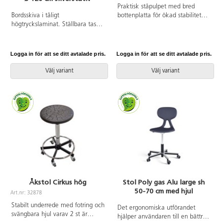
Praktisk ståpulpet med bred
Bordsskiva i tåligt
bottenplatta för ökad stabilitet
högtryckslaminat. Ställbara tassar
och säkerhet. Fem hjul varav tre
för anpassning till ojämna ytor.
roterbara, ett hjul undertill, de
Stativet lackerat i silver RAL
två främre låsbara. De två bakre
9006.
är fasta hjul vilket medför en
Logga in för att se ditt avtalade pris.
Logga in för att se ditt avtalade pris.
stabil förflyttning. Passar bra i
både skolans och förskolans
Välj variant
Välj variant
miljö. Utrustad med 1 hylla och 2
mindre lådor, där den övre lådan
är låsbar (inkl. två nycklar). Mått
topplatta: B65xD57 cm. Mått:
B46 H106 D43 cm. Höjd till klaff
är 75 cm.
Åkstol Cirkus hög
Stol Poly gas Alu large sh
50-70 cm med hjul
Art.nr: 32878
Stabilt underrede med fotring och
Det ergonomiska utförandet
svängbara hjul varav 2 st är
hjälper användaren till en bättre