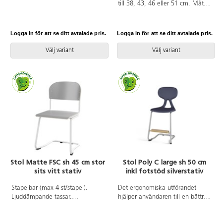
ena sidan är spis och andra sidan
till 38, 43, 46 eller 51 cm. Mått:
är diskho. 4 hjul varav 2 är
B36xD35 cm. Vikt 4,8 kg. Sits
låsbara. Material: 16 mm
och rygg i högtryckslaminat.
spånskiva, 16 mm MDF för
Silverlackerat stativ, RAL 9006.
Logga in för att se ditt avtalade pris.
Logga in för att se ditt avtalade pris.
stomme och platta, diskho i PP,
spisfönster i akrylplast och
Välj variant
Välj variant
spishäll i PET. Mått:
B70xL115xH62 cm. Lämplig från
3 år. Vikt 47 kg. Levereras
monterad.
Stol Matte FSC sh 45 cm stor
Stol Poly C large sh 50 cm
sits vitt stativ
inkl fotstöd silverstativ
Stapelbar (max 4 st/stapel).
Det ergonomiska utförandet
Ljuddämpande tassar.
hjälper användaren till en bättre
Upphängningsbar på bord.
hållning och ger ett flexibelt stöd
Sitthöjd: 45 cm. Sitsmått:
för ryggen. Stapelbar med max 4