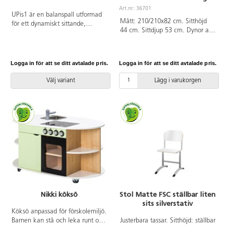
Art.nr: 36701
UPis1 är en balanspall utformad
Mått: 210/210x82 cm. Sitthöjd
för ett dynamiskt sittande,
44 cm. Sittdjup 53 cm. Dynor av
perfekt för den som vill vara
kallskum, med nozagbotten. Ben
flexibel och mobil. En lösning för
i svartmålad björk. Avtagbart tyg
tillfälligt arbete vid skrivbordet,
i polyester som tvättas i 30 °C.
för informella möten eller för
Logga in för att se ditt avtalade pris.
Logga in för att se ditt avtalade pris.
läraren som lätt kan sätta sig ned
bredvid en elev. Med en enkel
Välj variant
Lägg i varukorgen
och snygg design i fem färger
passar UPis1 in i vilken miljö du
än önskar. Steglös höjdinställning
45-63 cm. ø sits 33 cm.
Tillverkad i polypropenplast som
är återvunnen till 50 %. Mjuk sits
och halkfri bottenplatta.
Nikki köksö
Stol Matte FSC ställbar liten
sits silverstativ
Köksö anpassad för förskolemiljö.
Barnen kan stå och leka runt om:
Justerbara tassar. Sitthöjd: ställbar