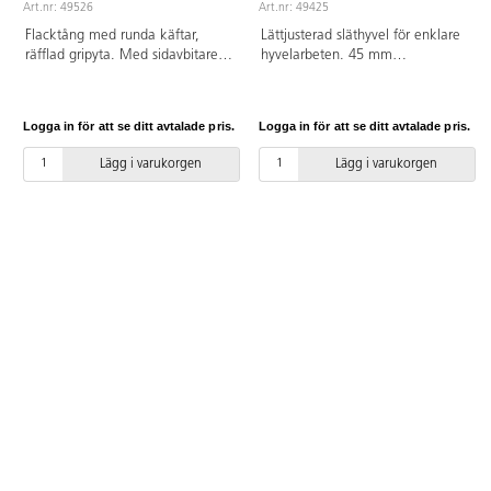
Art.nr: 49526
Art.nr: 49425
Flacktång med runda käftar,
Lättjusterad släthyvel för enklare
räfflad gripyta. Med sidavbitare
hyvelarbeten. 45 mm
och skänklar av
hyvelstålsbredd. Speciellt
tvåkomponentmaterial. Enkel
utformat hål i spännklaffen
led. Längd 140 mm. Kapacitet
förhindrar att hyvelstålet glider
Logga in för att se ditt avtalade pris.
Logga in för att se ditt avtalade pris.
2,5 mm.
oavsiktlig. Hyvelstål av härdat
kromstål som behåller skärpan.
Lägg i varukorgen
Lägg i varukorgen
Fullt justerbar grodhyvel för alla
arbeten och virkestyper. Praktiskt
taget obrytbart
polypropenhandtag och
ergonomisk knopp. Enkel
inställning av djup och stålets
inriktning. Tätt inpassad spånklaff
av fjäderstål för perfekt
spånflöde. Sula av
precisionsgjutet fint gråjärn för
stabilitet och slitstyrka.
Precisionsslipad sula och sidor för
perfekta resultat med högsta
toleranser.