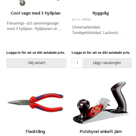
Cool vagn med 3 hyllplan
Ryggsåg
Art.nr: 49483
Förvarings- och serveringsvagn
Universaltandad.
med 3 hyllplan. Hyllplanen är
Tandspetshärdad. Lackerat
vändbara. 4 st länkhjul varav 2 st
sågblad. Tvåkomponents
låsbara, diameter 12,5 cm. Mått
handtag. Extra fin tandning för
hyllplan: L90xB44 cm. Mått hel
fina snitt.
vagn: L108xB48xH94 cm, vikt:
Logga in för att se ditt avtalade pris.
Logga in för att se ditt avtalade pris.
30 kg. Maxbelastning 250 kg.
Pulverlackad eller förzinkad plåt.
Välj variant
Lägg i varukorgen
Flacktång
Putshyvel enkelt järn