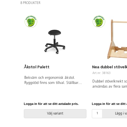
8 PRODUKTER
Åkstol Palett
Nea dubbel stövel
Art.nr: 38163
Bekväm och ergonomisk åkstol.
Dubbel stövelknekt 
Ryggstöd finns som tillval. Ställbar
användas av flera sam
sitthöjd 35–44 cm. Totaldiameter på
Urskålningar som hjäl
sits 32 cm. Totaldiameter på fotkryss
ta av skor och stövlar
55 cm. Sits i konstläder med
B39xD54xH62 cm.
stoppning.
Logga in för att se ditt avtalade pris.
Logga in för att se ditt 
Välj variant
Lägg i 