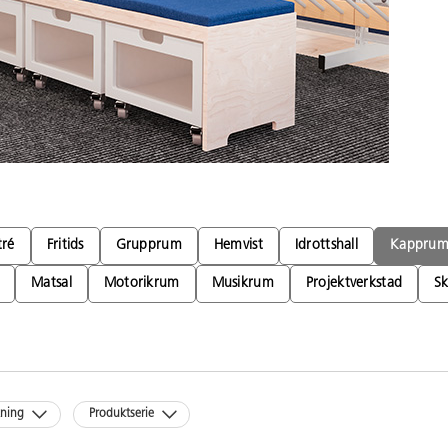
tré
Fritids
Grupprum
Hemvist
Idrottshall
Kappru
Matsal
Motorikrum
Musikrum
Projektverkstad
Sk
kning
Produktserie