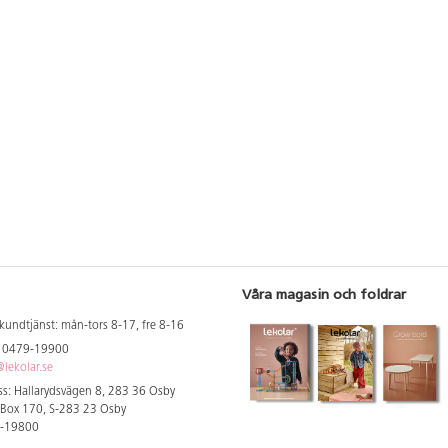
Våra magasin och foldrar
kundtjänst: mån-tors 8-17, fre 8-16
: 0479-19900
lekolar.se
s: Hallarydsvägen 8, 283 36 Osby
 Box 170, S-283 23 Osby
9-19800