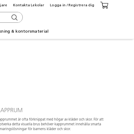
ljare
Kontakta Lekolar
Logga in / Registrera dig
kning & kontorsmaterial
KAPPRUM
pprummet är ofta förknippat med högar av kläder och skor. För att
tverka detta visuella brus behöver kapprummet innehålla smarta
rvaringslösningar för barnens kläder och skor.