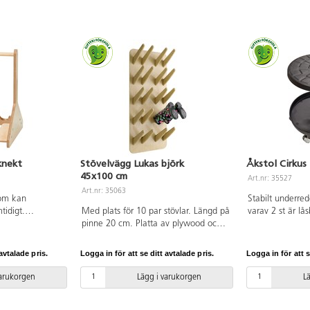
knekt
Stövelvägg Lukas björk
Åkstol Cirkus
45x100 cm
Art.nr: 35527
Art.nr: 35063
som kan
Stabilt underre
tidigt.
Med plats för 10 par stövlar. Längd på
varav 2 st är lå
pmedel för att
pinne 20 cm. Platta av plywood och
som tillval. Gasr
. Mått:
pinnar av trä.
38–47 cm. Sits 
avtalade pris.
Logga in för att se ditt avtalade pris.
Logga in för att s
varukorgen
Lägg i varukorgen
L