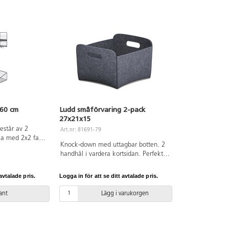
 60 cm
Ludd småförvaring 2-pack
27x21x15
estår av 2
Art.nr: 81691-79
lla med 2x2 fack
Knock-down med uttagbar botten. 2
 fack. Den kan
handhål i vardera kortsidan. Perfekt
 med andra
måttanpassade till vår Fixa
systemet.
förvaringsserie, Wille skensystem och
avtalade pris.
Logga in för att se ditt avtalade pris.
Flexi kapprumsserie. Kan med fördel
användas till alla hyllor och
iant
Lägg i varukorgen
förvaringssystem. 100 % polyesterfilt.
(Tips: Limegrön kan användas som
greenscreen.)