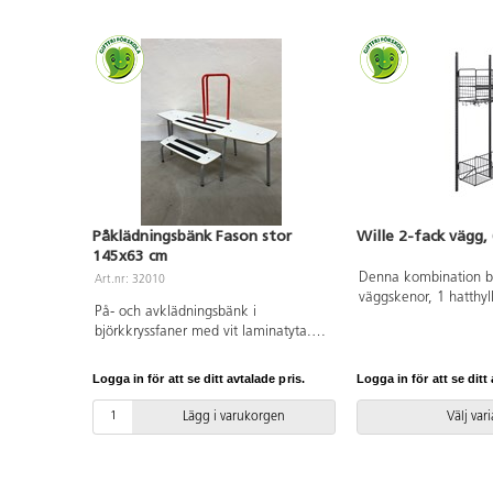
Påklädningsbänk Fason stor
Wille 2-fack vägg,
145x63 cm
Denna kombination b
Art.nr: 32010
väggskenor, 1 hatthy
På- och avklädningsbänk i
och 1 skohylla med 2
björkkryssfaner med vit laminatyta.
enkelt kompletteras
Toppyta försedd med halksäkert
komponenter ur Wille
material. Med handtag som standard.
Bredd: 60 cm.
Logga in för att se ditt avtalade pris.
Logga in för att se ditt 
Avstånd från golv till första avsats
23 cm. Avsatsen kan fällas upp.
Lägg i varukorgen
Välj var
Sitthöjd 44 cm. Fason stor
145x63 cm.