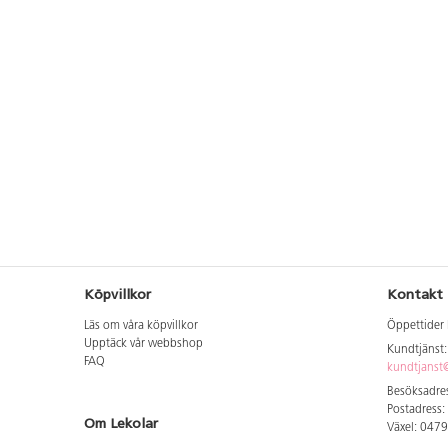
Köpvillkor
Kontakt
Läs om våra köpvillkor
Öppettider 
Upptäck vår webbshop
Kundtjänst
FAQ
kundtjanst@
Besöksadres
Postadress:
Om Lekolar
Växel: 047