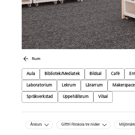
Rum
Aula
Bibliotek/Mediatek
Bildsal
Café
En
Laboratorium
Lekrum
Lärarrum
Makerspace
Språkverkstad
Uppehållsrum
Vilsal
Årskurs
Giftfri Förskola tre nivåer
Miljömär