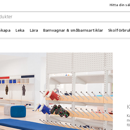
Hitta din sä
Skapa
Leka
Lära
Barnvagnar & småbarnsartiklar
Skolförbru
Ka
mo
fö