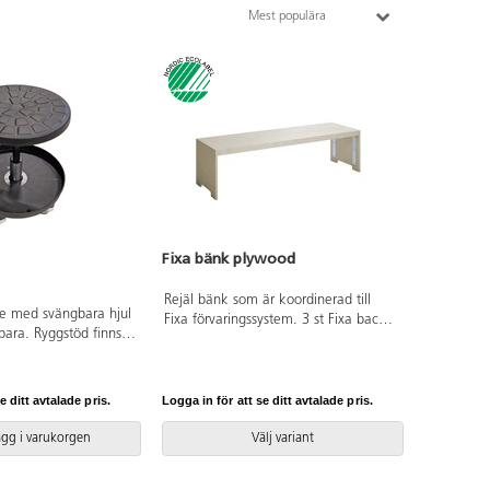
Mest populära
Fixa bänk plywood
Rejäl bänk som är koordinerad till
de med svängbara hjul
Fixa förvaringssystem. 3 st Fixa back
sbara. Ryggstöd finns
på hjul passar perfekt under bänken.
eglering av sitthöjd
Fixa dyna, 80055, beställs separat.
i integralskum.
B146xH39xD46 cm. Monterad.
Svanenmärkt, licensnummer 5031
e ditt avtalade pris.
Logga in för att se ditt avtalade pris.
0099.
ägg i varukorgen
Välj variant