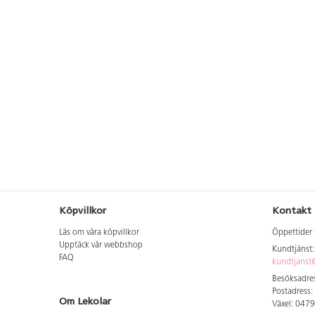
Köpvillkor
Kontakt
Läs om våra köpvillkor
Öppettider 
Upptäck vår webbshop
Kundtjänst
FAQ
kundtjanst@
Besöksadres
Postadress:
Om Lekolar
Växel: 047