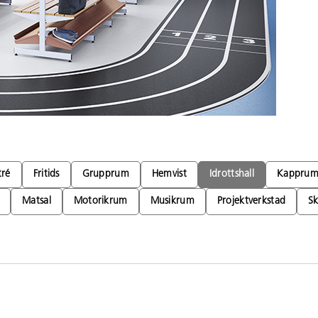
tré
Fritids
Grupprum
Hemvist
Idrottshall
Kappru
Matsal
Motorikrum
Musikrum
Projektverkstad
Sk