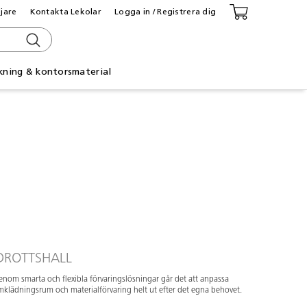
ljare
Kontakta Lekolar
Logga in / Registrera dig
kning & kontorsmaterial
DROTTSHALL
nom smarta och flexibla förvaringslösningar går det att anpassa
klädningsrum och materialförvaring helt ut efter det egna behovet.