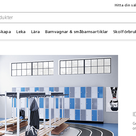
Hitta din sä
Skapa
Leka
Lära
Barnvagnar & småbarnsartiklar
Skolförbru
I
Ge
om