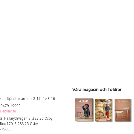
Våra magasin och foldrar
kundtjänst: mån-tors 8-17, fre 8-16
: 0479-19900
lekolar.se
s: Hallarydsvägen 8, 283 36 Osby
 Box 170, S-283 23 Osby
9-19800