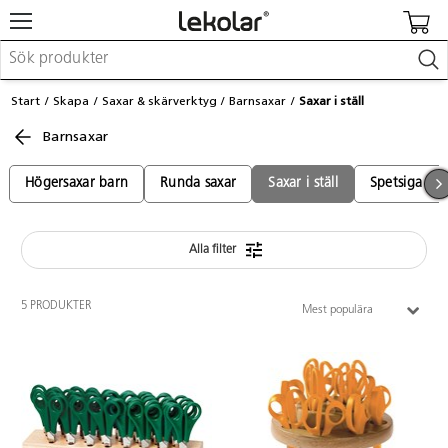
Möbler & inredning
Start
Skapa
Saxar & skärverktyg
Barnsaxar
Saxar i ställ
Lekplatsutrustning & utemiljö
Barnsaxar
Skapa
Leka
Lära
Högersaxar barn
Runda saxar
Saxar i ställ
Spetsiga sax
Barnvagnar & småbarnsartiklar
Skolförbrukning & kontorsmaterial
Alla filter
Logga in / Registrera dig
5 PRODUKTER
Mest populära
Hitta din säljare
Kontakta Lekolar