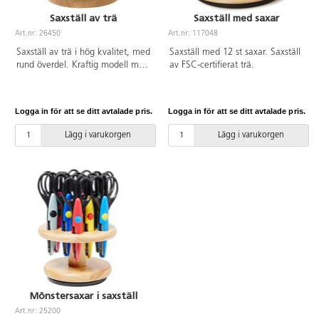
Saxställ av trä
Saxställ med saxar
Art.nr: 26450
Art.nr: 117048
Saxställ av trä i hög kvalitet, med
Saxställ med 12 st saxar. Saxställ
rund överdel. Kraftig modell med
av FSC-certifierat trä.
12 saxhål med ø 22 mm. Storlek:
ø 160 mm, höjd 130 mm. Exkl
saxar.
Logga in för att se ditt avtalade pris.
Logga in för att se ditt avtalade pris.
Lägg i varukorgen
Lägg i varukorgen
Mönstersaxar i saxställ
Art.nr: 25200