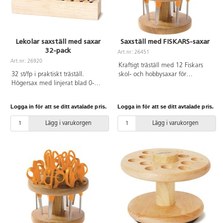
Lekolar saxställ med saxar
Saxställ med FISKARS-saxar
32-pack
Art.nr: 26451
Art.nr: 26920
Kraftigt träställ med 12 Fiskars
32 st/fp i praktiskt träställ.
skol- och hobbysaxar för
Högersax med linjerat blad 0-
högerhänta, 135 mm, av hög
5 cm. Rund spets. Längd
kvalitet.
130 mm. Bladlängd 70 mm.
Logga in för att se ditt avtalade pris.
Logga in för att se ditt avtalade pris.
Grönt handtag av ABS.
Lägg i varukorgen
Lägg i varukorgen