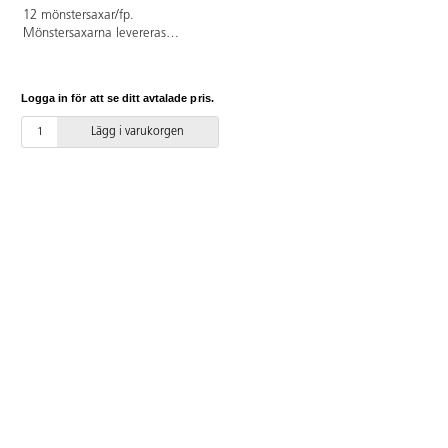
12 mönstersaxar/fp.
Mönstersaxarna levereras
tillsammans med ett praktiskt
träställ som går att snurra.
Saxarna är 160 mm långa.
Logga in för att se ditt avtalade pris.
Lägg i varukorgen