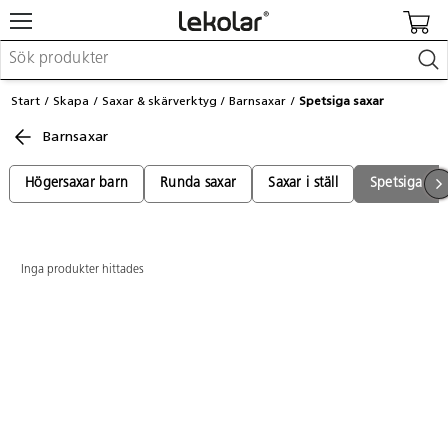
Möbler & inredning
Start
Skapa
Saxar & skärverktyg
Barnsaxar
Spetsiga saxar
Lekplatsutrustning & utemiljö
Barnsaxar
Skapa
Leka
Lära
Högersaxar barn
Runda saxar
Saxar i ställ
Spetsiga sax
Barnvagnar & småbarnsartiklar
Skolförbrukning & kontorsmaterial
Inga produkter hittades
Logga in / Registrera dig
Hitta din säljare
Kontakta Lekolar