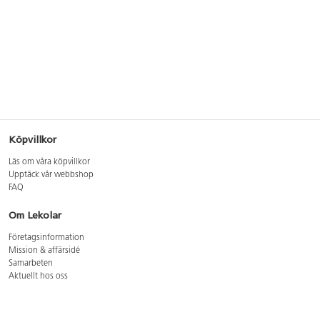
Köpvillkor
Läs om våra köpvillkor
Upptäck vår webbshop
FAQ
Om Lekolar
Företagsinformation
Mission & affärsidé
Samarbeten
Aktuellt hos oss
GDPR
Cookie Policy
Whistleblowing