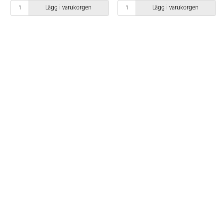
barnens fingrar. Längd
Hel längd 13 cm. Bladlängd
Lägg i varukorgen
Lägg i varukorgen
13 cm. Handtag av PP, bladen av
6 cm. Blad av rostfritt
rostfritt stål. Passar barn från 6 år.
specialhärdat stål.