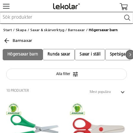
Möbler & inredning
Start
Skapa
Saxar & skärverktyg
Barnsaxar
Högersaxar barn
Lekplatsutrustning & utemiljö
Barnsaxar
Skapa
Leka
Lära
Högersaxar barn
Runda saxar
Saxar i ställ
Spetsiga sax
Barnvagnar & småbarnsartiklar
Skolförbrukning & kontorsmaterial
Alla filter
Logga in / Registrera dig
10 PRODUKTER
Mest populära
Hitta din säljare
Kontakta Lekolar