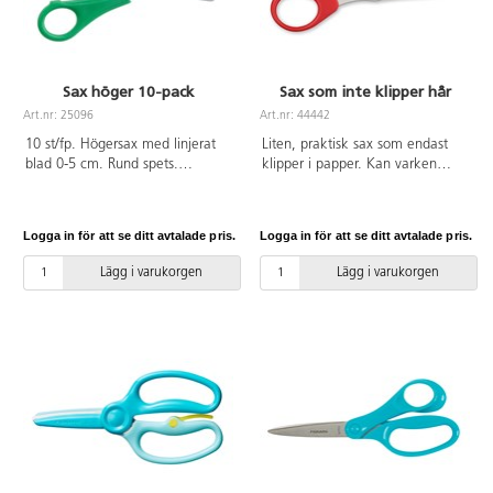
Sax höger 10-pack
Sax som inte klipper hår
Art.nr: 25096
Art.nr: 44442
10 st/fp. Högersax med linjerat
Liten, praktisk sax som endast
blad 0-5 cm. Rund spets.
klipper i papper. Kan varken
Bladlängd 70 mm. Hel längd
klippa i hår, fingrar eller kläder.
130 mm. Grönt handtag av PP.
Längd 12,5 cm. Bladlängd
PVC-fri.
5,5 cm. CE-märkt. PVC-fri. Ålder
Logga in för att se ditt avtalade pris.
Logga in för att se ditt avtalade pris.
2–6 år.
Lägg i varukorgen
Lägg i varukorgen