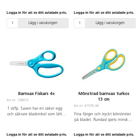
skärpa. Rostar ej. Kan slipas med
76948/saxslip. Handtag av tålig
Logga in för att se ditt avtalade pris.
Logga in för att se ditt avtalade pris.
PP med mjuk gummerad insida
för skönt grepp. Hel längd
Lägg i varukorgen
Lägg i varukorgen
13 cm. Bladlängd 5,2 cm.
Barnsax Fiskars 4+
Mönstrad barnsax turkos
13 cm
Art.nr: 139073
Art.nr: 41570-36
1 st/fp. Saxen har en säker egg
och säkrare bladvinkel som lätt
Fina färger och tryckt bilmönster
skär genom papper och andra
på bladet. Rundad spets minskar
material. En lite större fingerögla
risken för stick- och skärsår.
och ergonomisk tumögla ger ett
Grepp med mjuk insida, utformat
Logga in för att se ditt avtalade pris.
Logga in för att se ditt avtalade pris.
naturligt och bekvämt grepp för
för enkel och skön användning.