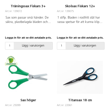
Träningssax Fiskars 3+
Skolsax Fiskars 12+
Art.nr: 139072
Art.nr: 139075
Sax som passar små händer. De
1 st/fp. Bladen i rostfritt stål har
säkra, plastbelagda bladen och
vassa spetsar för att kunna klippa
en särskild träningsspak hjälper
detaljer med precision. Det
barnen att lära sig grunderna i
ergonomiskt utformade
klippning. När spaken är
handtaget av PP passar äldre
Logga in för att se ditt avtalade pris.
Logga in för att se ditt avtalade pris.
nedtryckt öppnas saxen
barns händer och rörelsemönster.
automatiskt efter varje klipp.
Längd 18 cm. Passar från 12 år.
Lägg i varukorgen
Lägg i varukorgen
Spaken kan fällas upp så att
saxen öppnas och stängs som en
vanlig sax. De plastbelagda
metallbladen skär enkelt genom
papper och har trubbiga spetsar
för extra säkerhet. Handtagets
breda öglor har utformats för att
passa yngre barn. Både höger-
och vänsterhänta. Längd 17 cm.
Passar från 3 år.
Sax höger
Titansax 18 cm
Art.nr: 25099
Art.nr: 22061