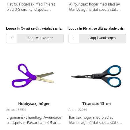
1 st/fp. Högersax med linjerat
Allroundsax höger med blad av
blad 0-5 cm. Rund spets.
titanbelagt härdat specialstål,
Bladlängd 70 mm. Hel längd
som ger lång livslängd och god
130 mm. Grönt handtag av PP.
skärpa. Rostar ej. Kan slipas med
PVC-fri.
76948/saxslip. Handtag av tålig
Logga in för att se ditt avtalade pris.
Logga in för att se ditt avtalade pris.
PP med mjuk gummerad insida
för skönt grepp. Hel längd
Lägg i varukorgen
Lägg i varukorgen
18 cm. Bladlängd 8,2 cm.
Hobbysax, höger
Titansax 13 cm
Art.nr: 132991
Art.nr: 22060
Ergonomiskt handtag. Avrundade
Barnsax höger med blad av
bladspetsar. Passar barn 3-9 år.
titanbelagt härdat specialstål som
130 mm. Bladlängd 54 mm.
ger lång livslängd och god