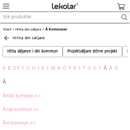
Möbler & inredning
Start
Hitta din säljare
Å Kommuner
Lekplatsutrustning & utemiljö
Hitta din säljare
Skapa
Leka
Lära
Hitta säljaren i din kommun
Projektsäljare större projekt
P
Barnvagnar & småbarnsartiklar
Skolförbrukning & kontorsmaterial
A
B
D
E
F
G
H
J
K
L
M
N
O
P
R
S
T
U
V
Y
Å
Ä
Ö
Logga in / Registrera dig
Å
Hitta din säljare
Åmåls kommun >>
Kontakta Lekolar
Ånge kommun >>
Åre kommun >>