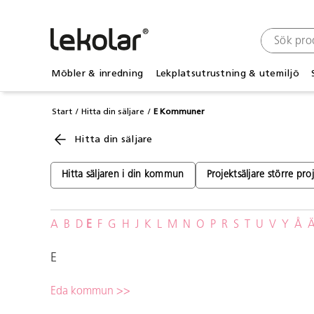
Möbler & inredning
Lekplatsutrustning & utemiljö
Start
Hitta din säljare
E Kommuner
Hitta din säljare
Hitta säljaren i din kommun
Projektsäljare större pro
A
B
D
E
F
G
H
J
K
L
M
N
O
P
R
S
T
U
V
Y
Å
E
Eda kommun >>