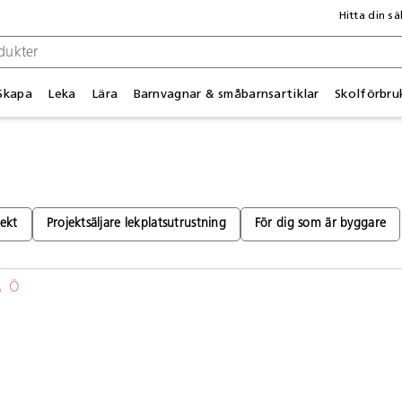
Hitta din sä
Skapa
Leka
Lära
Barnvagnar & småbarnsartiklar
Skolförbru
jekt
Projektsäljare lekplatsutrustning
För dig som är byggare
Ä
Ö