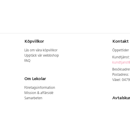
Köpvillkor
Kontakt
Läs om våra köpvillkor
Öppettider 
Upptäck vår webbshop
Kundtjänst
FAQ
kundtjanst@
Besöksadres
Postadress:
Om Lekolar
Växel: 047
Företagsinformation
Mission & affärsidé
Avtalsku
Samarbeten
Aktuellt hos oss
Logga in för
GDPR
Cookie Policy
Whistleblowing
Hitta vår
Lediga jobb
Bruttoprislista lära, skapa, leka 2026-5