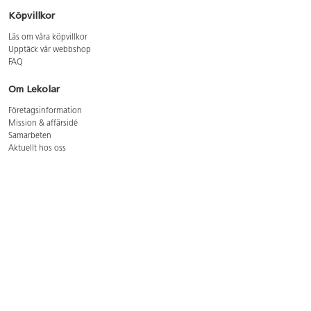
Köpvillkor
Läs om våra köpvillkor
Upptäck vår webbshop
FAQ
Om Lekolar
Företagsinformation
Mission & affärsidé
Samarbeten
Aktuellt hos oss
GDPR
Cookie Policy
Whistleblowing
Lediga jobb
Bruttoprislista lära, skapa, leka 2026-5
Bruttoprislista möbler 2026-3
Bruttoprislista lekplatsutrustning och utemiljö 2026-3
Kontakt
Öppettider kundtjänst: mån-tors 8-17, fre 8-16
Kundtjänst: 0479-19900