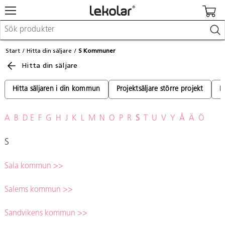
Möbler & inredning
Start
Hitta din säljare
S Kommuner
Lekplatsutrustning & utemiljö
Hitta din säljare
Skapa
Leka
Lära
Hitta säljaren i din kommun
Projektsäljare större projekt
P
Barnvagnar & småbarnsartiklar
Skolförbrukning & kontorsmaterial
A
B
D
E
F
G
H
J
K
L
M
N
O
P
R
S
T
U
V
Y
Å
Ä
Ö
Logga in / Registrera dig
S
Hitta din säljare
Sala kommun >>
Kontakta Lekolar
Salems kommun >>
Sandvikens kommun >>