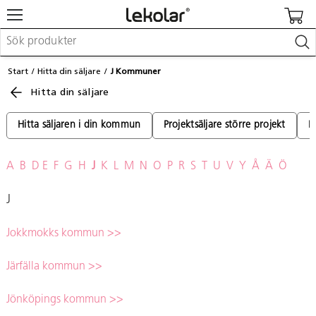
Möbler & inredning
Start
Hitta din säljare
J Kommuner
Lekplatsutrustning & utemiljö
Hitta din säljare
Skapa
Leka
Lära
Hitta säljaren i din kommun
Projektsäljare större projekt
P
Barnvagnar & småbarnsartiklar
Skolförbrukning & kontorsmaterial
A
B
D
E
F
G
H
J
K
L
M
N
O
P
R
S
T
U
V
Y
Å
Ä
Ö
Logga in / Registrera dig
J
Hitta din säljare
Jokkmokks kommun >>
Kontakta Lekolar
Järfälla kommun >>
Jönköpings kommun >>