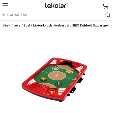
Möbler & inredning
Start
Leka
Spel
Motorik- och rörelsespel
BRIO Dubbelt flipperspel
Lekplatsutrustning & utemiljö
Skapa
Leka
Lära
Barnvagnar & småbarnsartiklar
Skolförbrukning & kontorsmaterial
Logga in / Registrera dig
Hitta din säljare
Kontakta Lekolar