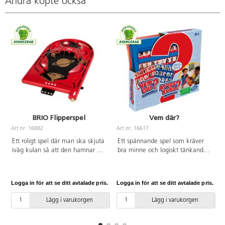
Andra köpte också
BRIO Flipperspel
Vem där?
Art.nr: 16882
Art.nr: 16617
A
Ett roligt spel där man ska skjuta
Ett spännande spel som kräver
iväg kulan så att den hamnar på
bra minne och logiskt tänkande.
någon av planeterna som ger
Kan du gissa vem den mystiska
olika poäng. Det gäller att inte
personen är? För 2 spelare. Från
tappa kulan i mitten, för då har
6 år.
Logga in för att se ditt avtalade pris.
Logga in för att se ditt avtalade pris.
L
man förlorat. 4 stålkulor ingår. ör
en spelare. Av trä och ABS. PVC-
Lägg i varukorgen
Lägg i varukorgen
fri. Rekomenderas från 6 år.