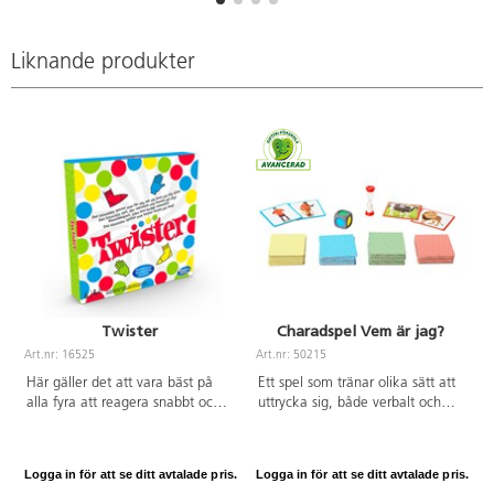
Liknande produkter
Twister
Charadspel Vem är jag?
Art.nr: 16525
Art.nr: 50215
A
Här gäller det att vara bäst på
Ett spel som tränar olika sätt att
alla fyra att reagera snabbt och
uttrycka sig, både verbalt och
hålla balansen! Ett kul spel som
kroppsligt. Kasta färgtärningen
sätter alla i rörelse. Mått på
och plocka upp matchande
mattan: ca 173X234 cm. Av
färgade kort, vänd timglaset och
Logga in för att se ditt avtalade pris.
Logga in för att se ditt avtalade pris.
L
PVC. Från 6 år.
starta charaden. Den som gissar