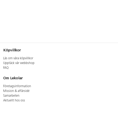
Köpvillkor
Läs om våra köpvillkor
Upptäck vår webbshop
FAQ
Om Lekolar
Företagsinformation
Mission & affärsidé
Samarbeten
Aktuellt hos oss
GDPR
Cookie Policy
Whistleblowing