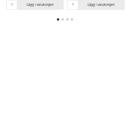
rätt får kortet och vinnaren är
Lägg i varukorgen
Lägg i varukorgen
den med flest kort. Innehåller 40
olika bildkort med motiv på djur,
objekt, karaktärer och aktiviteter.
PVC-fri. Från 3 år.