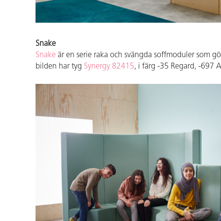
Snake
Snake
är en serie raka och svängda soffmoduler som gör 
bilden har tyg
Synergy 82415
, i färg -35 Regard, -697 