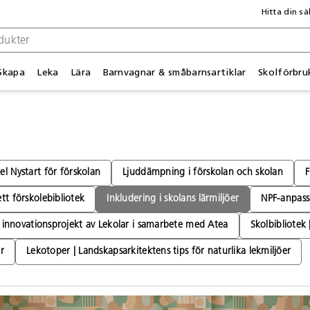
Hitta din sä
Skapa
Leka
Lära
Barnvagnar & småbarnsartiklar
Skolförbru
el Nystart för förskolan
Ljuddämpning i förskolan och skolan
F
t förskolebibliotek
Inkludering i skolans lärmiljöer
NPF-anpass
t innovationsprojekt av Lekolar i samarbete med Atea
Skolbibliotek
r
Lekotoper | Landskapsarkitektens tips för naturlika lekmiljöer