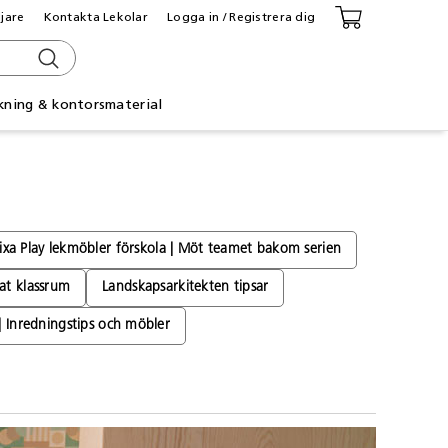
ljare
Kontakta Lekolar
Logga in / Registrera dig
kning & kontorsmaterial
ixa Play lekmöbler förskola | Möt teamet bakom serien
at klassrum
Landskapsarkitekten tipsar
 | Inredningstips och möbler