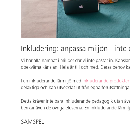
Inkludering: anpassa miljön - inte
Vi har alla hamnat i miljöer där vi inte passar in. Känsl
obekväma känslan. Hela år till och med. Deras behov kan 
I en inkluderande lärmiljö med
inkluderande produkter 
delaktiga och kan utvecklas utifrån egna förutsättningar.
Detta kräver inte bara inkluderande pedagogik utan äve
berikar även de övriga eleverna. En inkluderande lärmil
SAMSPEL