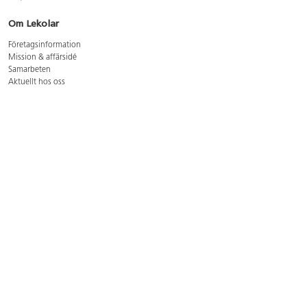
Om Lekolar
Företagsinformation
Mission & affärsidé
Samarbeten
Aktuellt hos oss
GDPR
Cookie Policy
Whistleblowing
Lediga jobb
Bruttoprislista lära, skapa, leka 2026-5
Bruttoprislista möbler 2026-3
Bruttoprislista lekplatsutrustning och utemiljö 2026-3
Kontakt
Öppettider kundtjänst: mån-tors 8-17, fre 8-16
Kundtjänst: 0479-19900
kundtjanst@lekolar.se
Besöksadress: Hallarydsvägen 8, 283 36 Osby
Postadress: Box 170, S-283 23 Osby
Växel: 0479-19800