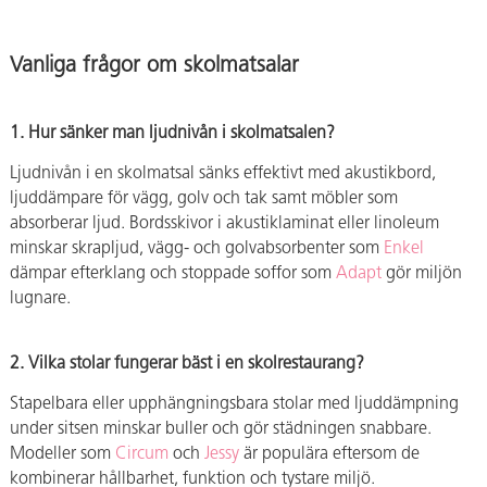
och stora
inredningsprojekt i
Vanliga frågor om skolmatsalar
skolor och förskolor.
Kontakta oss
1. Hur sänker man ljudnivån i skolmatsalen?
Ljudnivån i en skolmatsal sänks effektivt med akustikbord,
ljuddämpare för vägg, golv och tak samt möbler som
absorberar ljud. Bordsskivor i akustiklaminat eller linoleum
minskar skrapljud, vägg- och golvabsorbenter som
Enkel
dämpar efterklang och stoppade soffor som
Adapt
gör miljön
lugnare.
2. Vilka stolar fungerar bäst i en skolrestaurang?
Stapelbara eller upphängningsbara stolar med ljuddämpning
under sitsen minskar buller och gör städningen snabbare.
Modeller som
Circum
och
Jessy
är populära eftersom de
kombinerar hållbarhet, funktion och tystare miljö.