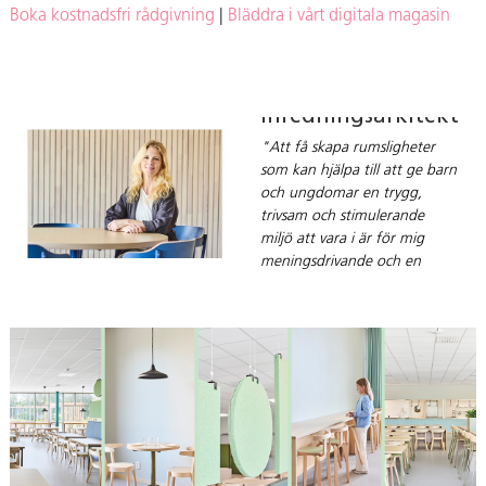
Boka kostnadsfri rådgivning
|
Bläddra i vårt digitala magasin
Ida Ahlren,
inredningsarkitekt
"Att få skapa rumsligheter
som kan hjälpa till att ge barn
och ungdomar en trygg,
trivsam och stimulerande
miljö att vara i är för mig
meningsdrivande och en
central del i varför jag valt
mitt yrke."