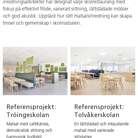
inredningsarkitekter har designat varje skolrestaurang med
fokus på effektivt flöde, varierad sittning, lättstädade möbler
och god akustik. Upptäck hur rätt matsalsinredning kan skapa
trivsel och gemenskap i skolmatsalen.
Referensprojekt:
Referensprojekt:
Tröingeskolan
Tolvåkerskolan
Matsal med cafékänsla,
En lättstädad och inbjudande
demokratisk sittning och
matsal med varierade
harmonisk ljudbild!
sittplatser.