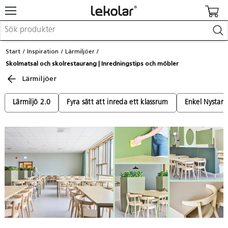
Möbler & inredning
Start
Inspiration
Lärmiljöer
Lekplatsutrustning & utemiljö
Skolmatsal och skolrestaurang | Inredningstips och möbler
Skapa
Lärmiljöer
Leka
Lära
Barnvagnar & småbarnsartiklar
Lärmiljö 2.0
Fyra sätt att inreda ett klassrum
Enkel Nystart
Skolförbrukning & kontorsmaterial
Logga in / Registrera dig
Hitta din säljare
Kontakta Lekolar