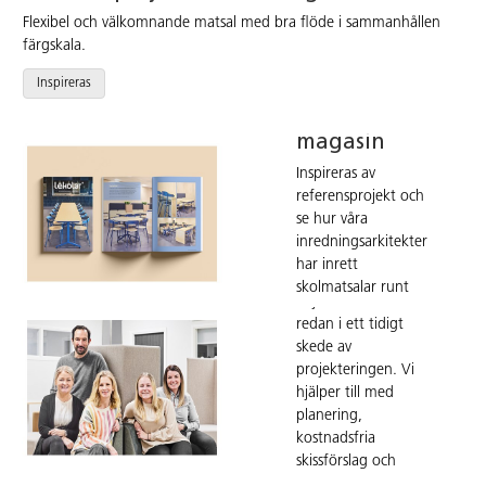
Flexibel och välkomnande matsal med bra flöde i sammanhållen
färgskala.
Bläddra i
Inspireras
vårt digitala
magasin
Inspireras av
Boka
referensprojekt och
kostnadsfri
se hur våra
rådgivning
inredningsarkitekter
har inrett
Kontakta vårt
skolmatsalar runt
säljteam och få stöd
om i hela Norden.
redan i ett tidigt
skede av
Bläddra digitalt
projekteringen. Vi
hjälper till med
planering,
kostnadsfria
skissförslag och
inköp för både små