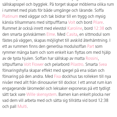
sällskapsspel och bygglek. På torget skapar möblerna olika rum
i rummet med plats för både umgänge och lärande. Soffa
Platinum
med väggar och tak bidrar till en trygg och mysig
känsla tillsammans med sittpufffarna
Volt
och bord
Pilare
.
Rummet är också inrett med elevstol
Karoline
, bord
12:38
och
den smarta golvskärmen
Elme
. Med
Casita
, en sittmodul som
fästes på väggen, skapas möjlighet till avskild återhämtning. I
ett av rummen finns den generösa modulsoffan
Part
som
rymmer många barn och som enkelt kan flyttas om med hjälp
av de tysta hjulen. Soffan har sällskap av matta
Rossini
,
sittpuffarna
Volt Flower
och pelarbord
Pilastro
. Smarta
Svea
förvaringshylla skapar effekt med spegel på ena sidan och
förvaring på den andra. Med
Fixa
dockhus tas rolleken till nya
nivåer med allt från dinosaurier till dockor. I ett annat rum kan
engagerande läromedel och leksaker exponeras på ett tydligt
sätt tack vare
Wille skensystem
. Barnen kan enkelt plocka ner
vad dem vill arbeta med och sätta sig tillrätta vid bord 12:38
och pall
Multi
.