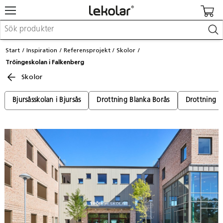
Möbler & inredning
Start
Inspiration
Referensprojekt
Skolor
Lekplatsutrustning & utemiljö
Tröingeskolan i Falkenberg
Skapa
Skolor
Leka
Lära
Barnvagnar & småbarnsartiklar
Bjursåsskolan i Bjursås
Drottning Blanka Borås
Drottning B
Skolförbrukning & kontorsmaterial
Logga in / Registrera dig
Hitta din säljare
Kontakta Lekolar