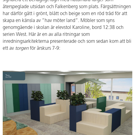
signalera ett behagligt lugn med naturnära färger som
återspeglade utsidan och Falkenberg som plats. Färgsättningen
har därför gått i grönt, blått och beige som en röd tråd för att
skapa en känsla av ”hav möter land”. Möbler som syns
genomgående i skolan är elevstol Karoline, bord 12:38 och
serien West. Här är en av alla ritningar som
inredningsarkitekterna presenterade och som sedan kom att bli
ett av
torgen
för årskurs 7-9:
Rektor Jenny Billing-Torstensson om slutresultatet på nya skolan:
Är det något särskilt du är nöjd med?
Ja, helhetslösningen – hur väl allt hänger ihop och ”pratar” med
varandra från fritids till torg och in i hemvisterna. Att vi ser den
röda tråden genom hela skolan, men också att det är tydligt att
miljöerna är inredda efter vilken åldersgrupp som vistas i respektive
miljö.