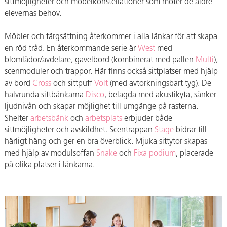
sittmöjligheter och möbelkonstellationer som möter de äldre
elevernas behov.
Möbler och färgsättning återkommer i alla länkar för att skapa
en röd tråd. En återkommande serie är
West
med
blomlådor/avdelare, gavelbord (kombinerat med pallen
Multi
),
scenmoduler och trappor. Här finns också sittplatser med hjälp
av bord
Cross
och sittpuff
Volt
(med avtorkningsbart tyg). De
halvrunda sittbänkarna
Disco
, belagda med akustikyta, sänker
ljudnivån och skapar möjlighet till umgänge på rasterna.
Shelter
arbetsbänk
och
arbetsplats
erbjuder både
sittmöjligheter och avskildhet. Scentrappan
Stage
bidrar till
härligt häng och ger en bra överblick. Mjuka sittytor skapas
med hjälp av modulsoffan
Snake
och
Fixa podium
, placerade
på olika platser i länkarna.