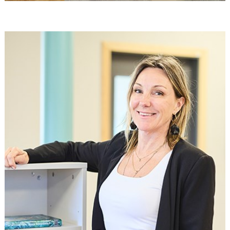
Är det någon möbel eller något rum du har som favorit?
Länkarna framförallt, de är fantastiska! Sedan är jag såklart väldigt
glad för biblioteket, torget utanför bildsalen och
fritidsavdelningarna för mellanstadiet.
Vad ser ni mest fram emot med att börja använda skolans nya
lokaler?
Att få se hur eleverna ligger, sitter, står och använder det
aktivitetsbaserade lärandet i praktiken.
Finns det något särskilt kring vårt samarbete som ni uppskattade?
Jag uppskattade särskilt den raka kommunikationen och de
snabba lösningarna – att säljaren lyssnade på oss i ett tidigt skede
och var väldigt lyhörd för våra önskemål, för att sedan omsätta
dessa tankar i verklighet. Det känns som om ni tänkt på precis allt!