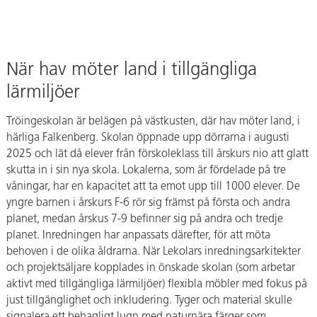
När hav möter land i tillgängliga
lärmiljöer
Tröingeskolan är belägen på västkusten, där hav möter land, i
härliga Falkenberg. Skolan öppnade upp dörrarna i augusti
2025 och lät då elever från förskoleklass till årskurs nio att glatt
skutta in i sin nya skola. Lokalerna, som är fördelade på tre
våningar, har en kapacitet att ta emot upp till 1000 elever. De
yngre barnen i årskurs F-6 rör sig främst på första och andra
planet, medan årskus 7-9 befinner sig på andra och tredje
planet. Inredningen har anpassats därefter, för att möta
behoven i de olika åldrarna. När Lekolars inredningsarkitekter
och projektsäljare kopplades in önskade skolan (som arbetar
aktivt med tillgängliga lärmiljöer) flexibla möbler med fokus på
just tillgänglighet och inkludering. Tyger och material skulle