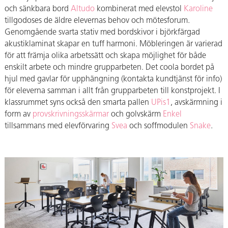
och sänkbara bord
Altudo
kombinerat med elevstol
Karoline
tillgodoses de äldre elevernas behov och mötesforum.
Genomgående svarta stativ med bordskivor i björkfärgad
akustiklaminat skapar en tuff harmoni. Möbleringen är varierad
för att främja olika arbetssätt och skapa möjlighet för både
enskilt arbete och mindre grupparbeten. Det coola bordet på
hjul med gavlar för upphängning (kontakta kundtjänst för info)
för eleverna samman i allt från grupparbeten till konstprojekt. I
klassrummet syns också den smarta pallen
UPis1
, avskärmning i
form av
provskrivningsskärmar
och golvskärm
Enkel
tillsammans med elevförvaring
Svea
och soffmodulen
Snake
.