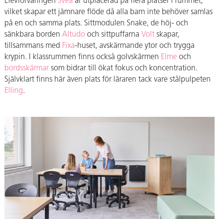
Elevförvaringen
Svea
är utplacerad på flera platser i rummet,
vilket skapar ett jämnare flöde då alla barn inte behöver samlas
på en och samma plats. Sittmodulen Snake, de höj- och
sänkbara borden
Altudo
och sittpuffarna
Volt
skapar,
tillsammans med
Fixa
-huset, avskärmande ytor och trygga
krypin. I klassrummen finns också golvskärmen
Elme
och
bordsskärmar
som bidrar till ökat fokus och koncentration.
Självklart finns här även plats för läraren tack vare stålpulpeten
Elling
.