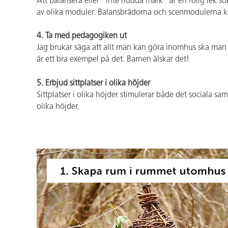
Att balansera eller "inte nudda mark" är en rolig lek 
av olika moduler. Balansbrädorna och scenmodulerna kan 
4. Ta med pedagogiken ut
Jag brukar säga att allt man kan göra inomhus ska man
är ett bra exempel på det. Barnen älskar det!
5. Erbjud sittplatser i olika höjder
Sittplatser i olika höjder stimulerar både det sociala sa
olika höjder.