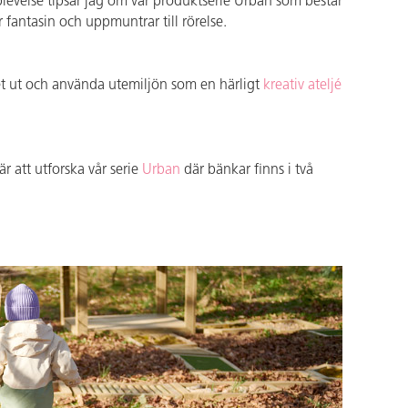
levelse tipsar jag om vår produktserie Urban som består
fantasin och uppmuntrar till rörelse.
t ut och använda utemiljön som en härligt
kreativ ateljé
r att utforska vår serie
Urban
där bänkar finns i två