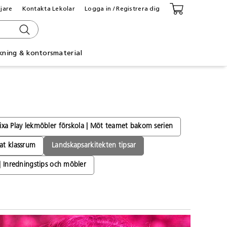
ljare
Kontakta Lekolar
Logga in / Registrera dig
kning & kontorsmaterial
ixa Play lekmöbler förskola | Möt teamet bakom serien
at klassrum
Landskapsarkitekten tipsar
 | Inredningstips och möbler