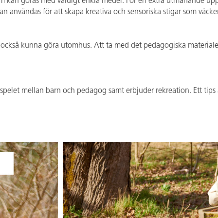
som kan göras med väldigt enkla medel. För en extra utmanande upp
användas för att skapa kreativa och sensoriska stigar som väcker 
 också kunna göra utomhus. Att ta med det pedagogiska materiale
mspelet mellan barn och pedagog samt erbjuder rekreation. Ett tips ä