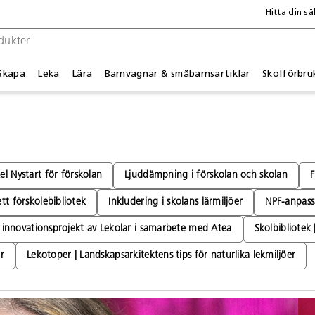
Hitta din sä
Skapa
Leka
Lära
Barnvagnar & småbarnsartiklar
Skolförbru
el Nystart för förskolan
Ljuddämpning i förskolan och skolan
F
t förskolebibliotek
Inkludering i skolans lärmiljöer
NPF-anpass
t innovationsprojekt av Lekolar i samarbete med Atea
Skolbibliotek
r
Lekotoper | Landskapsarkitektens tips för naturlika lekmiljöer