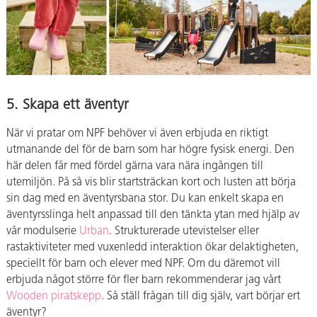
5. Skapa ett äventyr
När vi pratar om NPF behöver vi även erbjuda en riktigt
utmanande del för de barn som har högre fysisk energi. Den
här delen får med fördel gärna vara nära ingången till
utemiljön. På så vis blir startsträckan kort och lusten att börja
sin dag med en äventyrsbana stor. Du kan enkelt skapa en
äventyrsslinga helt anpassad till den tänkta ytan med hjälp av
vår modulserie
Urban
. Strukturerade utevistelser eller
rastaktiviteter med vuxenledd interaktion ökar delaktigheten,
speciellt för barn och elever med NPF. Om du däremot vill
erbjuda något större för fler barn rekommenderar jag vårt
Wooden
piratskepp
. Så ställ frågan till dig själv, vart börjar ert
äventyr?