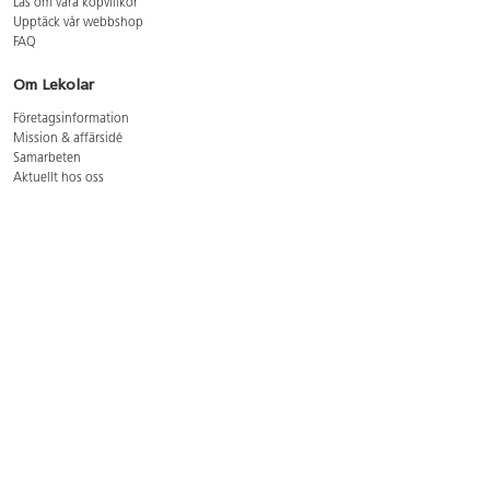
Läs om våra köpvillkor
Upptäck vår webbshop
FAQ
Om Lekolar
Företagsinformation
Mission & affärsidé
Samarbeten
Aktuellt hos oss
GDPR
Cookie Policy
Whistleblowing
Lediga jobb
Bruttoprislista lära, skapa, leka 2026-5
Bruttoprislista möbler 2026-3
Bruttoprislista lekplatsutrustning och utemiljö 2026-3
Kontakt
Öppettider kundtjänst: mån-tors 8-17, fre 8-16
Kundtjänst: 0479-19900
kundtjanst@lekolar.se
Besöksadress: Hallarydsvägen 8, 283 36 Osby
Postadress: Box 170, S-283 23 Osby