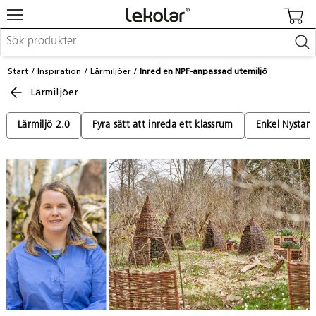
Möbler & inredning
Start
Inspiration
Lärmiljöer
Inred en NPF-anpassad utemiljö
Lekplatsutrustning & utemiljö
Lärmiljöer
Skapa
Leka
Lära
Lärmiljö 2.0
Fyra sätt att inreda ett klassrum
Enkel Nystart
Barnvagnar & småbarnsartiklar
Skolförbrukning & kontorsmaterial
Logga in / Registrera dig
Hitta din säljare
Kontakta Lekolar