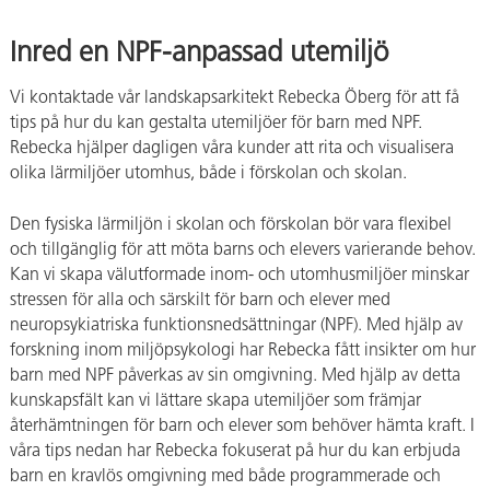
Inred en NPF-anpassad utemiljö
Vi kontaktade vår landskapsarkitekt Rebecka Öberg för att få
tips på hur du kan gestalta utemiljöer för barn med NPF.
Rebecka hjälper dagligen våra kunder att rita och visualisera
olika lärmiljöer utomhus, både i förskolan och skolan.
Den fysiska lärmiljön i skolan och förskolan bör vara flexibel
och tillgänglig för att möta barns och elevers varierande behov.
Kan vi skapa välutformade inom- och utomhusmiljöer minskar
stressen för alla och särskilt för barn och elever med
neuropsykiatriska funktionsnedsättningar (NPF). Med hjälp av
forskning inom miljöpsykologi har Rebecka fått insikter om hur
barn med NPF påverkas av sin omgivning. Med hjälp av detta
kunskapsfält kan vi lättare skapa utemiljöer som främjar
återhämtningen för barn och elever som behöver hämta kraft. I
våra tips nedan har Rebecka fokuserat på hur du kan erbjuda
barn en kravlös omgivning med både programmerade och