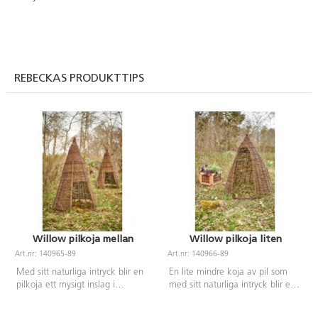
REBECKAS PRODUKTTIPS
Willow pilkoja mellan
Willow pilkoja liten
Art.nr: 140965-89
Art.nr: 140966-89
Med sitt naturliga intryck blir en
En lite mindre koja av pil som
pilkoja ett mysigt inslag i
med sitt naturliga intryck blir en
utemiljön. Kojan är öppen för
pilkoja ett mysigt inslag i
olika typer av lek och kan
utemiljön. Kojan är öppen för