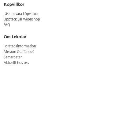
Köpvillkor
Läs om våra köpvillkor
Upptäck vår webbshop
FAQ
Om Lekolar
Företagsinformation
Mission & affärsidé
Samarbeten
Aktuellt hos oss
GDPR
Cookie Policy
Whistleblowing
Lediga jobb
Bruttoprislista lära, skapa, leka 2026-5
Bruttoprislista möbler 2026-3
Bruttoprislista lekplatsutrustning och utemiljö 2026-3
Kontakt
Öppettider kundtjänst: mån-tors 8-17, fre 8-16
Kundtjänst: 0479-19900
kundtjanst@lekolar.se