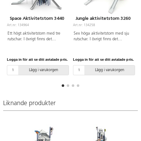
Space Aktivitetstorn 3440
Jungle aktivitetstorn 3260
Art.nr: 134964
Art.nr: 134258
A
Ett högt aktivitetstorn med tre
Sex höga aktivitetstorn med sju
rutschar. I övrigt finns det
rutschar. I övrigt finns det
klätternät, klättervägg,
klätternät, klättervägg,
klätterrep, koordinationspaneler,
klätterrep, koordinationspaneler,
stegar och brandmannastång. Se
stegar, broar, brandmannastång
Logga in för att se ditt avtalade pris.
Logga in för att se ditt avtalade pris.
L
produktblad för
och en liten gungrem. Se
materialspecifikation och övrig
produktblad för
Lägg i varukorgen
Lägg i varukorgen
info. Vid installation ska alltid
materialspecifikation och övrig
den medföljande manualen
info. Vid installation ska alltid
användas. Den senaste versionen
den medföljande manualen
finns att tillgå på begäran.
användas. Den senaste versionen
Inkluderar markförankring K23.
finns att tillgå på begäran.
Inkluderar markförankring K23.
Liknande produkter