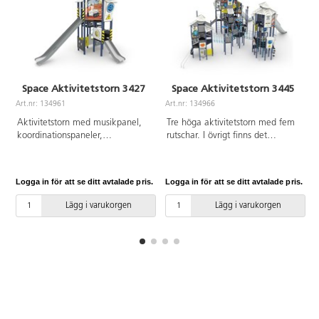
Space Aktivitetstorn 3427
Space Aktivitetstorn 3445
Art.nr: 134961
Art.nr: 134966
A
Aktivitetstorn med musikpanel,
Tre höga aktivitetstorn med fem
koordinationspaneler,
rutschar. I övrigt finns det
klättervägg, klätternät och två
klätternät, klättervägg,
rutschar. Se produktblad för
klätterrep, koordinationspaneler,
materialspecifikation och övrig
stegar broar, brandmannastång
Logga in för att se ditt avtalade pris.
Logga in för att se ditt avtalade pris.
L
info. Vid installation ska alltid
och en liten gungrem. Se
den medföljande manualen
produktblad för
Lägg i varukorgen
Lägg i varukorgen
användas. Den senaste versionen
materialspecifikation och övrig
finns att tillgå på begäran.
info. Vid installation ska alltid
Inkluderar markförankring K23.
den medföljande manualen
användas. Den senaste versionen
finns att tillgå på begäran.
Inkluderar markförankring K23.