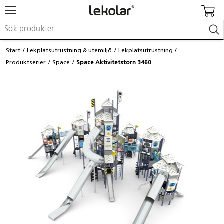
Möbler & inredning
Start
Lekplatsutrustning & utemiljö
Lekplatsutrustning
Lekplatsutrustning & utemiljö
Produktserier
Space
Space Aktivitetstorn 3460
Skapa
Leka
Lära
Barnvagnar & småbarnsartiklar
Skolförbrukning & kontorsmaterial
Logga in / Registrera dig
Hitta din säljare
Kontakta Lekolar