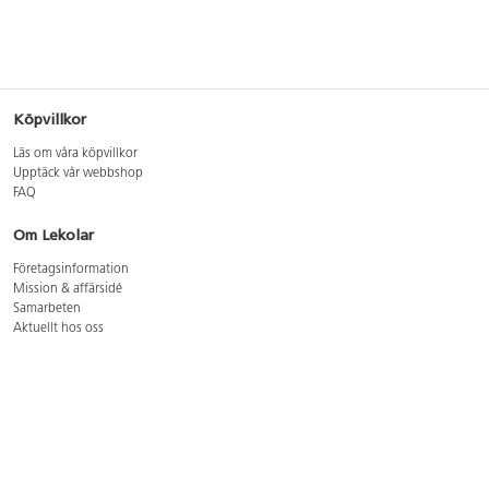
Köpvillkor
Läs om våra köpvillkor
Upptäck vår webbshop
FAQ
Om Lekolar
Företagsinformation
Mission & affärsidé
Samarbeten
Aktuellt hos oss
GDPR
Cookie Policy
Whistleblowing
Lediga jobb
Bruttoprislista lära, skapa, leka 2026-5
Bruttoprislista möbler 2026-3
Bruttoprislista lekplatsutrustning och utemiljö 2026-3