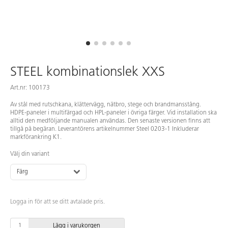
STEEL kombinationslek XXS
Art.nr: 100173
Av stål med rutschkana, klättervägg, nätbro, stege och brandmansstång.
HDPE-paneler i multifärgad och HPL-paneler i övriga färger. Vid installation ska
alltid den medföljande manualen användas. Den senaste versionen finns att
tillgå på begäran. Leverantörens artikelnummer Steel 0203-1 Inkluderar
markförankring K1.
Välj din variant
Färg
Logga in för att se ditt avtalade pris.
Lägg i varukorgen