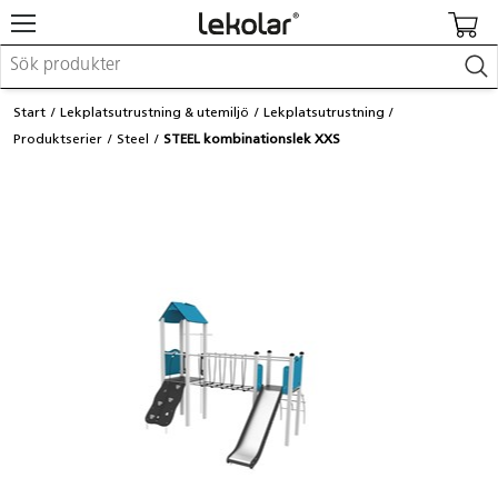
Möbler & inredning
Start
Lekplatsutrustning & utemiljö
Lekplatsutrustning
Lekplatsutrustning & utemiljö
Produktserier
Steel
STEEL kombinationslek XXS
Skapa
Leka
Lära
Barnvagnar & småbarnsartiklar
Skolförbrukning & kontorsmaterial
Logga in / Registrera dig
Hitta din säljare
Kontakta Lekolar