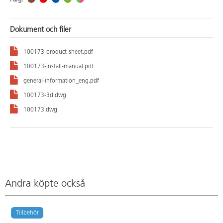
Dokument och filer
100173-product-sheet.pdf
100173-install-manual.pdf
general-information_eng.pdf
100173-3d.dwg
100173.dwg
Andra köpte också
Tillbehör