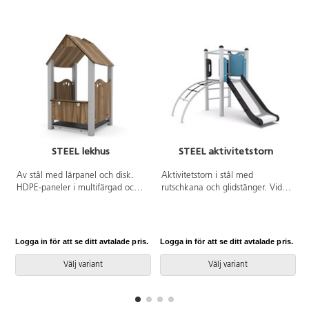
STEEL lekhus
STEEL aktivitetstorn
Av stål med lärpanel och disk.
Aktivitetstorn i stål med
HDPE-paneler i multifärgad och
rutschkana och glidstänger. Vid
HPL-paneler i övriga färger. Vid
installation ska alltid den
installation ska alltid den
medföljande manualen
medföljande manualen
användas. Den senaste versionen
användas. Den senaste versionen
finns att tillgå på begäran.
Logga in för att se ditt avtalade pris.
Logga in för att se ditt avtalade pris.
L
finns att tillgå på begäran.
Leverantörens artikelnummer
Leverantörens artikelnummer
Steel 0200 Inkluderar
Välj variant
Välj variant
Steel 0814 Inkluderar
markförankring K1.
markförankring K1.