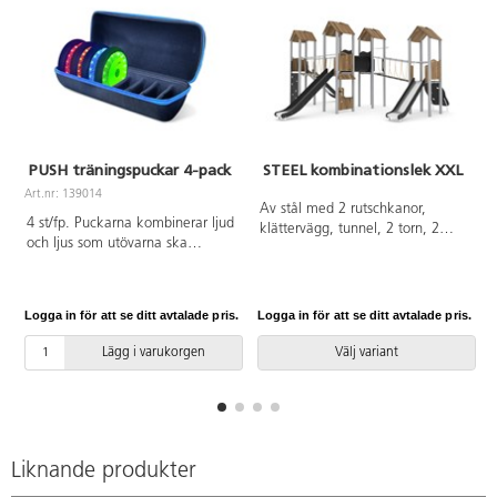
PUSH träningspuckar 4-pack
STEEL kombinationslek XXL
Art.nr: 139014
Av stål med 2 rutschkanor,
4 st/fp. Puckarna kombinerar ljud
klättervägg, tunnel, 2 torn, 2
och ljus som utövarna ska
broar och brandmansstång.
springa och släcka. De styrs med
HDPE-paneler i multifärgad och
en kostnadsfri app och passar
HPL-paneler i övriga färger. Vid
både nybörjare och avancerade
installation ska alltid den
Logga in för att se ditt avtalade pris.
Logga in för att se ditt avtalade pris.
L
utövare. Puckarna är
medföljande manualen
återuppladdningsbara och
användas. Den senaste versionen
Lägg i varukorgen
Välj variant
batterierna håller för ca 8
finns att tillgå på begäran.
timmars kontinuerligt
Leverantörens artikelnummer
användande. Kablar,
Steel 0209 Inkluderar
laddningshub och förvaringsväska
markförankring K1.
medföljer. Förvaras inomhus.
Liknande produkter