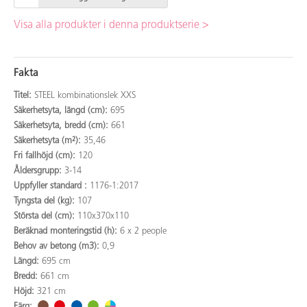
Visa alla produkter i denna produktserie >
Fakta
Titel:
STEEL kombinationslek XXS
Säkerhetsyta, längd (cm):
695
Säkerhetsyta, bredd (cm):
661
Säkerhetsyta (m²):
35,46
Fri fallhöjd (cm):
120
Åldersgrupp:
3-14
Uppfyller standard :
1176-1:2017
Tyngsta del (kg):
107
Största del (cm):
110x370x110
Beräknad monteringstid (h):
6 x 2 people
Behov av betong (m3):
0,9
Längd:
695 cm
Bredd:
661 cm
Höjd:
321 cm
Färg: