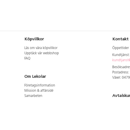
Köpvillkor
Kontakt
Läs om våra köpvillkor
Öppettider 
Upptäck vår webbshop
Kundtjänst
FAQ
kundtjanst@
Besöksadres
Postadress:
Om Lekolar
Växel: 047
Företagsinformation
Mission & affärsidé
Avtalsku
Samarbeten
Aktuellt hos oss
Logga in för
GDPR
Cookie Policy
Whistleblowing
Hitta vår
Lediga jobb
Bruttoprislista lära, skapa, leka 2026-5