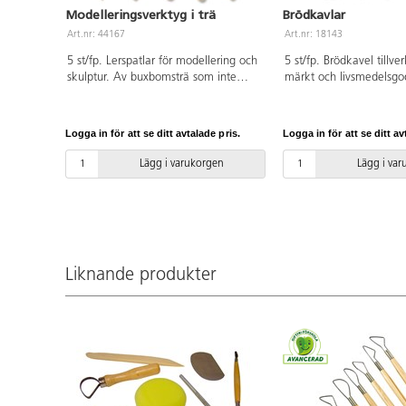
Modelleringsverktyg i trä
Brödkavlar
Art.nr: 44167
Art.nr: 18143
5 st/fp. Lerspatlar för modellering och
5 st/fp. Brödkavel tillv
skulptur. Av buxbomsträ som inte
märkt och livsmedelsgo
fäster mot leran. Innehåller 5 olika
mått på kavel 22 cm, ø
modeller: spatlar med rundad spets,
fri. Från 3 år.
diagonal, diagonal taggad, rak
Logga in för att se ditt avtalade pris.
Logga in för att se ditt av
taggad, mjuka radier. Längd 15 cm.
Lägg i varukorgen
Lägg i va
Liknande produkter