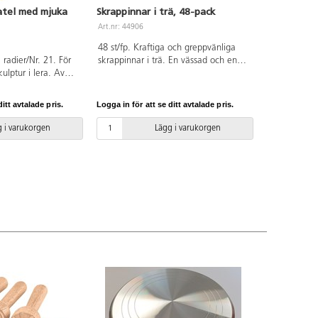
atel med mjuka
Skrappinnar i trä, 48-pack
Art.nr: 44906
48 st/fp. Kraftiga och greppvänliga
radier/Nr. 21. För
skrappinnar i trä. En vässad och en
ulptur i lera. Av
platt ände. Fungerar till alla skrapark,
te fäster mot leran.
men också som ler- och
skulpturverktyg. Mått: L9 cm, ø 9,6
itt avtalade pris.
Logga in för att se ditt avtalade pris.
mm. PVC-fri. Från 3 år.
 i varukorgen
Lägg i varukorgen