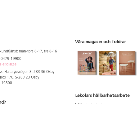
Våra magasin och foldrar
kundtjänst: mån-tors 8-17, fre 8-16
: 0479-19900
lekolar.se
s: Hallarydsvägen 8, 283 36 Osby
 Box 170, S-283 23 Osby
9-19800
Lekolars hållbarhetsarbete
nd?
Hållbarhetsarbete
Hållbarhetsredovisning 2023
 att se dina rabatterade priser
Produktsäkerhet & kvalitet
Giftfri Förskola
a säljare och utbildare