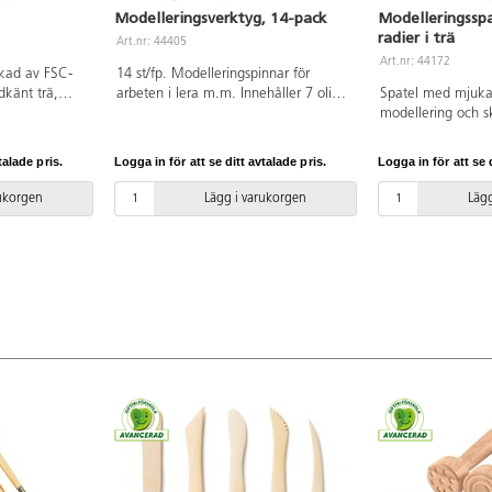
Modelleringsverktyg, 14-pack
Modelleringssp
radier i trä
Art.nr: 44405
Art.nr: 44172
erkad av FSC-
14 st/fp. Modelleringspinnar för
dkänt trä,
arbeten i lera m.m. Innehåller 7 olika
Spatel med mjuka 
 4 cm. PVC-
modeller. Längd ca 15 cm.
modellering och sk
Tillverkade av polystyrenplast.
buxbomsträ som in
talade pris.
Logga in för att se ditt avtalade pris.
Logga in för att se d
rukorgen
Lägg i varukorgen
Lägg