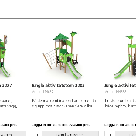
n 3227
Jungle aktivitetstorn 3203
Jungle aktivite
Art.nr: 144637
Art.nr: 144638
ikpanel,
På denna kombination kan barnen ta
En stor kombinati
lättervägg,
sig upp mot rutschkanan flera olika
både repbro, klätt
har. Se
sätt och i olika svårighetsgrader. Den
brandstång och fle
specifikation
aktiva leken får full fart på barnen
aktivitetspaneler.
llation ska
och i det lutande klätternätet
plattformen får ba
talade pris.
Logga in för att se ditt avtalade pris.
Logga in för att se d
 manualen
utmanas både muskler, balans och
över omgivningen 
versionen
koordination. Jungle har många
sedan åka ner i ful
rukorgen
Lägg i varukorgen
Lägg