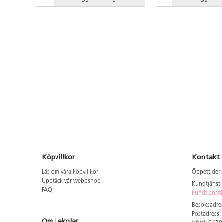
Vid installation ska alltid den
finns att tillgå på begär
medföljande manualen användas.
markförankring K23.
Den senaste versionen finns att tillgå
på begäran. Inkluderar
markförankring K23.
Köpvillkor
Kontakt
Läs om våra köpvillkor
Öppettider 
Upptäck vår webbshop
Kundtjänst
FAQ
kundtjanst@
Besöksadres
Postadress:
Om Lekolar