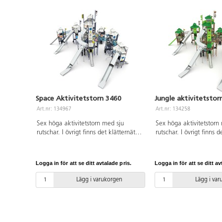
Space Aktivitetstorn 3460
Jungle aktivitetstor
Art.nr: 134967
Art.nr: 134258
Sex höga aktivitetstorn med sju
Sex höga aktivitetstorn
rutschar. I övrigt finns det klätternät,
rutschar. I övrigt finns d
klättervägg, klätterrep,
klättervägg, klätterrep,
koordinationspaneler, stegar broar,
koordinationspaneler, st
brandmannastång och en liten
brandmannastång och e
Logga in för att se ditt avtalade pris.
Logga in för att se ditt av
gungrem. Se produktblad för
gungrem. Se produktbla
materialspecifikation och övrig info.
materialspecifikation oc
Lägg i varukorgen
Lägg i va
Vid installation ska alltid den
Vid installation ska allt
medföljande manualen användas.
medföljande manualen 
Den senaste versionen finns att tillgå
Den senaste versionen fi
på begäran. Inkluderar
på begäran. Inkluderar
markförankring K23.
markförankring K23.