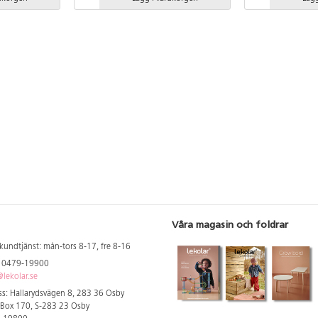
an. Inkluderar
färgstarka detaljer och grafik och
rutschkanan. I de
aktivitetspaneler med inspiration från
tränas både motor
djungeln. Monteras enligt
koordination. Jun
installationsmanual. Vid installation
färgstarka detalje
ska alltid den medföljande manualen
aktivitetspaneler 
användas. Den senaste versionen
djungeln. Montera
finns att tillgå på begäran. Inkluderar
installationsmanual
markförankring K1.
ska alltid den me
användas. Den se
finns att tillgå på
markförankring K
Våra magasin och foldrar
kundtjänst: mån-tors 8-17, fre 8-16
: 0479-19900
lekolar.se
s: Hallarydsvägen 8, 283 36 Osby
 Box 170, S-283 23 Osby