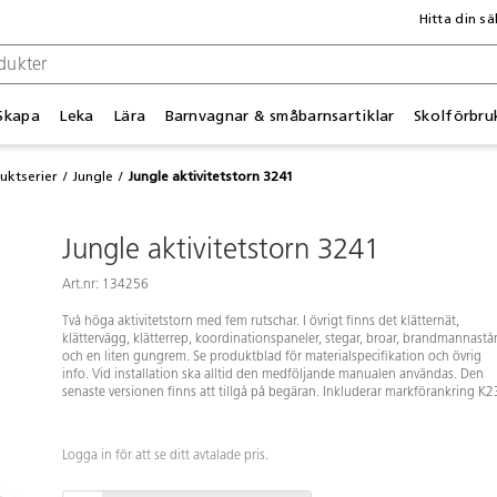
Hitta din sä
Skapa
Leka
Lära
Barnvagnar & småbarnsartiklar
Skolförbru
uktserier
Jungle
Jungle aktivitetstorn 3241
Jungle aktivitetstorn 3241
Art.nr: 134256
Två höga aktivitetstorn med fem rutschar. I övrigt finns det klätternät,
klättervägg, klätterrep, koordinationspaneler, stegar, broar, brandmannast
och en liten gungrem. Se produktblad för materialspecifikation och övrig
info. Vid installation ska alltid den medföljande manualen användas. Den
senaste versionen finns att tillgå på begäran. Inkluderar markförankring K2
Logga in för att se ditt avtalade pris.