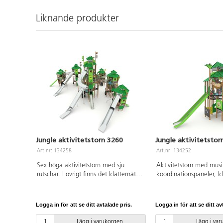
Liknande produkter
Jungle aktivitetstorn 3260
Jungle aktivitetstor
Art.nr: 134258
Art.nr: 134252
Sex höga aktivitetstorn med sju
Aktivitetstorn med mus
rutschar. I övrigt finns det klätternät,
koordinationspaneler, k
klättervägg, klätterrep,
klätternät och två rutsc
koordinationspaneler, stegar, broar,
produktblad för material
brandmannastång och en liten
och övrig info. Vid insta
Logga in för att se ditt avtalade pris.
Logga in för att se ditt av
gungrem. Se produktblad för
alltid den medföljande
materialspecifikation och övrig info.
användas. Den senaste 
Lägg i varukorgen
Lägg i va