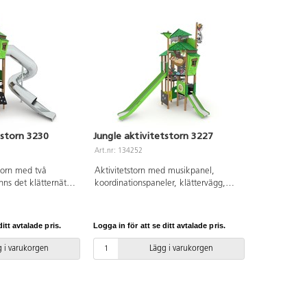
tstorn 3230
Jungle aktivitetstorn 3227
Art.nr: 134252
storn med två
Aktivitetstorn med musikpanel,
inns det klätternät,
koordinationspaneler, klättervägg,
errep,
klätternät och två rutschar. Se
ler och
produktblad för materialspecifikation
 Se produktblad för
och övrig info. Vid installation ska
itt avtalade pris.
Logga in för att se ditt avtalade pris.
ion och övrig info.
alltid den medföljande manualen
a alltid den
användas. Den senaste versionen
 i varukorgen
Lägg i varukorgen
alen användas.
finns att tillgå på begäran. Inkluderar
nen finns att tillgå
markförankring K23.
derar
23.