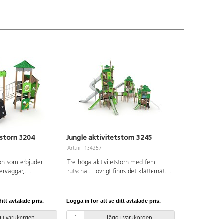
tstorn 3204
Jungle aktivitetstorn 3245
Art.nr: 134257
on som erbjuder
Tre höga aktivitetstorn med fem
erväggar,
rutschar. I övrigt finns det klätternät,
ra olika
klättervägg, klätterrep,
 Uppe på
koordinationspaneler, stegar, broar,
rnen en fin utsikt
brandmannastång och en liten
itt avtalade pris.
Logga in för att se ditt avtalade pris.
i utemiljön och kan
gungrem. Se produktblad för
l fart från
materialspecifikation och övrig info.
 i varukorgen
Lägg i varukorgen