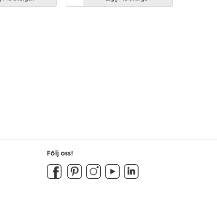
n aktiva leken
Vid installation ska alltid den
ik, balans och
medföljande manualen användas.
gle har många
Den senaste versionen finns att tillgå
r och grafik och
på begäran. Inkluderar
med inspiration från
markförankring K23.
s enligt
. Vid installation
dföljande manualen
naste versionen
 begäran. Inkluderar
1.
Följ oss!