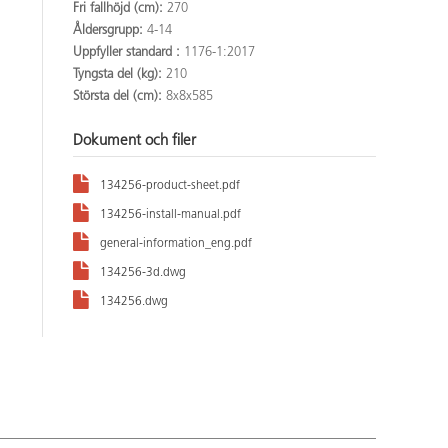
Fri fallhöjd (cm):
270
Åldersgrupp:
4-14
Uppfyller standard :
1176-1:2017
Tyngsta del (kg):
210
Största del (cm):
8x8x585
Dokument och filer
134256-product-sheet.pdf
134256-install-manual.pdf
general-information_eng.pdf
134256-3d.dwg
134256.dwg