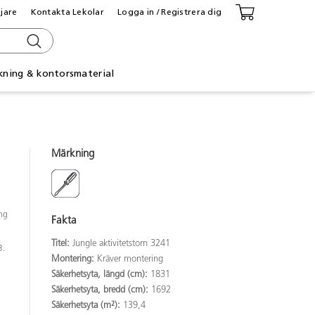
ljare
Kontakta Lekolar
Logga in / Registrera dig
kning & kontorsmaterial
Märkning
ång
Fakta
Titel:
Jungle aktivitetstorn 3241
3.
Montering:
Kräver montering
Säkerhetsyta, längd (cm):
1831
Säkerhetsyta, bredd (cm):
1692
Säkerhetsyta (m²):
139,4