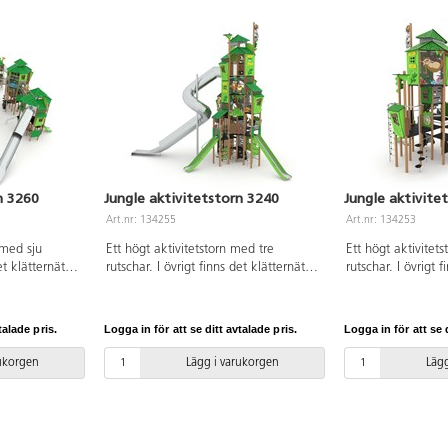
n 3260
Jungle aktivitetstorn 3240
Jungle aktivite
Art.nr: 134255
Art.nr: 134253
 med sju
Ett högt aktivitetstorn med tre
Ett högt aktivitet
et klätternät,
rutschar. I övrigt finns det klätternät,
rutschar. I övrigt f
klättervägg, klätterrep,
klättervägg, klätt
egar, broar,
koordinationspaneler, stegar och
koordinationspane
n liten
brandmannastång. Se produktblad för
brandmannastång.
talade pris.
Logga in för att se ditt avtalade pris.
Logga in för att se d
d för
materialspecifikation och övrig info.
materialspecifikat
h övrig info.
Vid installation ska alltid den
Vid installation sk
rukorgen
Lägg i varukorgen
Lägg
id den
medföljande manualen användas.
medföljande manu
användas.
Den senaste versionen finns att tillgå
Den senaste versio
nns att tillgå
på begäran. Inkluderar
på begäran. Inklu
markförankring K23.
markförankring K