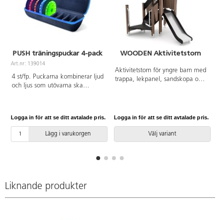
PUSH träningspuckar 4-pack
WOODEN Aktivitetstorn
Art.nr: 139014
Aktivitetstorn för yngre barn med
4 st/fp. Puckarna kombinerar ljud
trappa, lekpanel, sandskopa och
och ljus som utövarna ska
rutschkana. Material:
springa och släcka. De styrs med
impregnerad furu, halkskyddad
en kostnadsfri app och passar
och vattentålig plywood,
både nybörjare och avancerade
HPL/HDPE och stål. 55 cm
Logga in för att se ditt avtalade pris.
Logga in för att se ditt avtalade pris.
L
utövare. Puckarna är
nedgrävning. Vid installation ska
återuppladdningsbara och
alltid den medföljande manualen
Lägg i varukorgen
Välj variant
batterierna håller för ca 8
användas. Den senaste versionen
timmars kontinuerligt
finns att tillgå på begäran.
användande. Kablar,
Leverantörens artikelnummer
laddningshub och förvaringsväska
WOODEN WD1501 Inkluderar
medföljer. Förvaras inomhus.
markförankring K1.
Liknande produkter