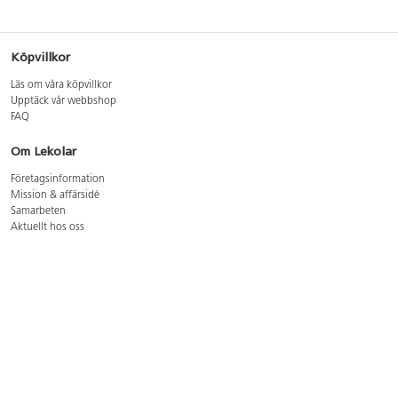
Köpvillkor
Läs om våra köpvillkor
Upptäck vår webbshop
FAQ
Om Lekolar
Företagsinformation
Mission & affärsidé
Samarbeten
Aktuellt hos oss
GDPR
Cookie Policy
Whistleblowing
Lediga jobb
Bruttoprislista lära, skapa, leka 2026-5
Bruttoprislista möbler 2026-3
Bruttoprislista lekplatsutrustning och utemiljö 2026-3
Kontakt