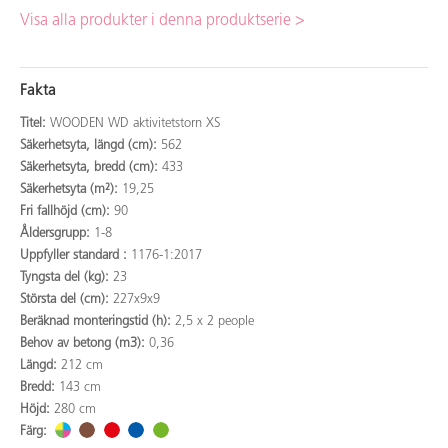
Visa alla produkter i denna produktserie >
Fakta
Titel:
WOODEN WD aktivitetstorn XS
Säkerhetsyta, längd (cm):
562
Säkerhetsyta, bredd (cm):
433
Säkerhetsyta (m²):
19,25
Fri fallhöjd (cm):
90
Åldersgrupp:
1-8
Uppfyller standard :
1176-1:2017
Tyngsta del (kg):
23
Största del (cm):
227x9x9
Beräknad monteringstid (h):
2,5 x 2 people
Behov av betong (m3):
0,36
Längd:
212 cm
Bredd:
143 cm
Höjd:
280 cm
Färg: