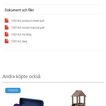
Dokument och filer
100142-product-sheet.pdf
100142-install-manual.pdf
100142-3d.dwg
100142.dwg
Andra köpte också
Tillbehör