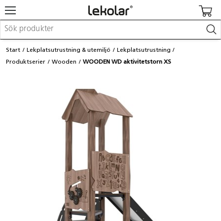
Möbler & inredning
Start
Lekplatsutrustning & utemiljö
Lekplatsutrustning
Lekplatsutrustning & utemiljö
Produktserier
Wooden
WOODEN WD aktivitetstorn XS
Skapa
Leka
Lära
Barnvagnar & småbarnsartiklar
Skolförbrukning & kontorsmaterial
Logga in / Registrera dig
Hitta din säljare
Kontakta Lekolar