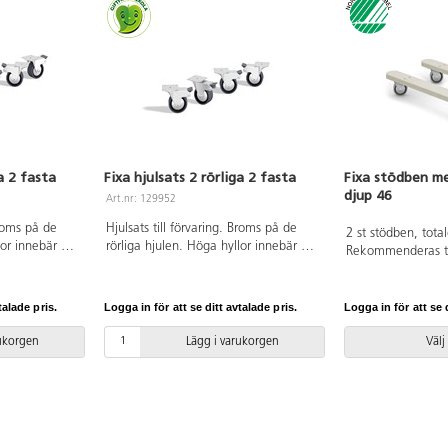
ga 2 fasta
Fixa hjulsats 2 rörliga 2 fasta
Fixa stödben med
djup 46
Art.nr: 129952
Broms på de
Hjulsats till förvaring. Broms på de
2 st stödben, tota
lor innebär en
rörliga hjulen. Höga hyllor innebär en
Rekommenderas til
vid användning
ökad tipprisk, särskilt vid användning
över 80 cm för att
n placeras fritt
fritt i rummet. Ska hyllan placeras fritt
tipprisken. Med 2 
användas.
i rummet ska stödben användas.
varje stödben. Sv
talade pris.
Logga in för att se ditt avtalade pris.
Logga in för att se d
a föremål
Undvik att placera tunga föremål
licensnummer 503
nte barnen
högt upp i hyllan. Låt inte barnen
rukorgen
Lägg i varukorgen
Välj
själva förflytta hyllan.