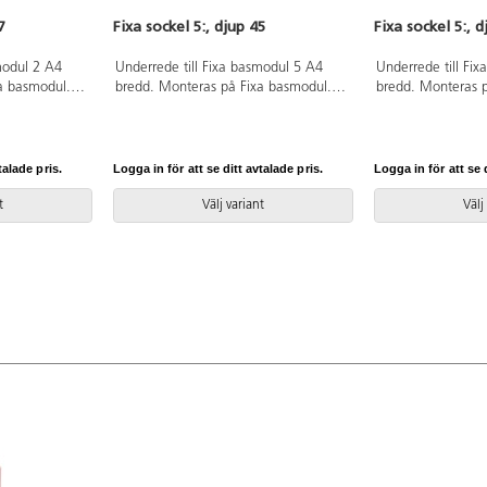
7
Fixa sockel 5:, djup 45
Fixa sockel 5:, 
modul 2 A4
Underrede till Fixa basmodul 5 A4
Underrede till Fi
a basmodul.
bredd. Monteras på Fixa basmodul.
bredd. Monteras 
ummer 5031
Svanenmärkt, licensnummer 5031
Svanenmärkt, li
0099.
0099.
talade pris.
Logga in för att se ditt avtalade pris.
Logga in för att se d
t
Välj variant
Välj