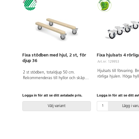
Fixa stödben med hjul, 2 st, för
Fixa hjulsats 4 rörli
djup 36
Art.nr: 129953
Hjulsats till förvaring. 
2 st stödben, totaldjup 50 cm.
rörliga hjulen. Höga hyl
Rekommenderas till hyllor och skåp
ökad tipprisk, särskilt 
över 80 cm för att eliminera
fritt i rummet. Ska hylla
tipprisken. Med 2 låsbara hjul på
i rummet ska stödben 
varje stödben. Svanenmärkt,
Logga in för att se ditt avtalade pris.
Logga in för att se ditt av
Undvik att placera tung
licensnummer 5031 0099.
högt upp i hyllan. Låt i
Välj variant
Lägg i va
själva förflytta hyllan.