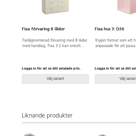
Fixa förvaring 8 lådor
Fixa hus 3: D36
Färdigmonterad förvaring med 8 lådor
Krypin format som ett h
med handtag. Fixa 3:2 kan enkelt
anpassade för att passa
kombineras med alla andra
Björk och vitpigmenterad
Fixamoduler. Köp gärna till
plywood; färgade med 
underrede. Mått: B88xH79xD36 cm.
fästas i vägg med medf
Innermått lådor: B37 D30,5 H13 cm.
vinkelbeslag. Kombine
Logga in för att se ditt avtalade pris.
Logga in för att se ditt av
Svanenmärkt, licensnummer 5031
Fixamadrasser som är sp
0099.
framtagna för husen. Fö
Välj variant
Välj varian
tipprisk ska fristående
stödben med 2 låsbara 
utan eller med ben elle
fästas mot vägg, gäller
än 80 cm. Monterad. S
licensnummer 5031 009
Liknande produkter