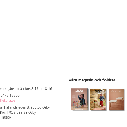
Våra magasin och foldrar
kundtjänst: mån-tors 8-17, fre 8-16
: 0479-19900
lekolar.se
s: Hallarydsvägen 8, 283 36 Osby
 Box 170, S-283 23 Osby
9-19800