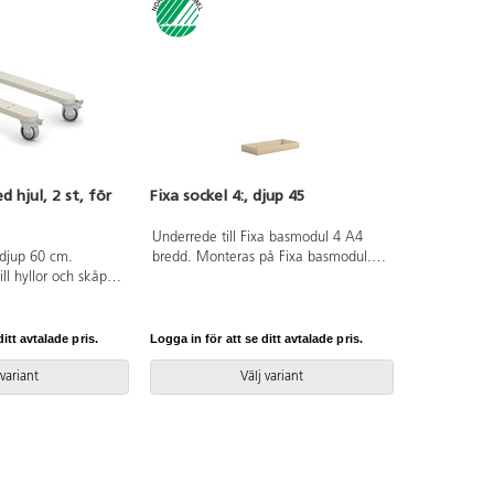
 hjul, 2 st, för
Fixa sockel 4:, djup 45
Underrede till Fixa basmodul 4 A4
ldjup 60 cm.
bredd. Monteras på Fixa basmodul.
l hyllor och skåp
Svanenmärkt, licensnummer 5031
 eliminera
0099.
låsbara hjul på
anenmärkt,
itt avtalade pris.
Logga in för att se ditt avtalade pris.
1 0099.
 variant
Välj variant