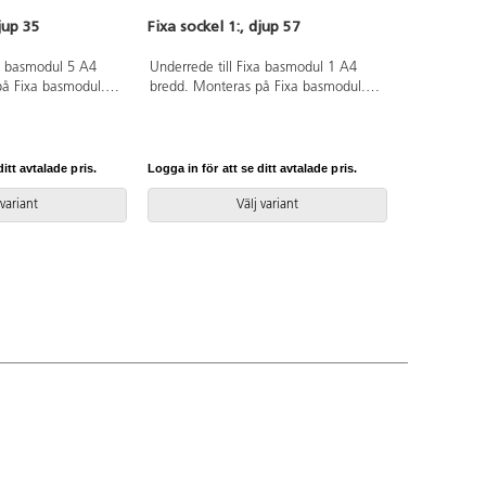
djup 35
Fixa sockel 1:, djup 57
xa basmodul 5 A4
Underrede till Fixa basmodul 1 A4
på Fixa basmodul.
bredd. Monteras på Fixa basmodul.
censnummer 5031
Svanenmärkt, licensnummer 5031
0099.
itt avtalade pris.
Logga in för att se ditt avtalade pris.
 variant
Välj variant