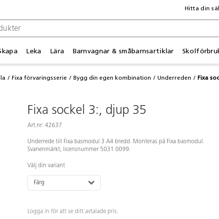
Hitta din sä
Skapa
Leka
Lära
Barnvagnar & småbarnsartiklar
Skolförbru
la
Fixa förvaringsserie
Bygg din egen kombination
Underreden
Fixa soc
Fixa sockel 3:, djup 35
Art.nr: 42637
Underrede till Fixa basmodul 3 A4 bredd. Monteras på Fixa basmodul.
Svanenmärkt, licensnummer 5031 0099.
Välj din variant
Färg
Logga in för att se ditt avtalade pris.