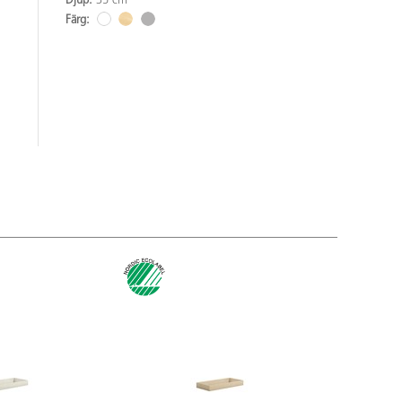
Djup:
35 cm
Färg: