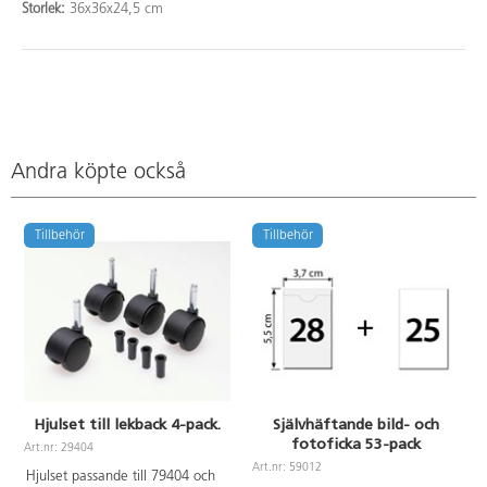
Storlek:
36x36x24,5 cm
Andra köpte också
Tillbehör
Tillbehör
Hjulset till lekback 4-pack.
Självhäftande bild- och
fotoficka 53-pack
Art.nr: 29404
A
Art.nr: 59012
Hjulset passande till 79404 och