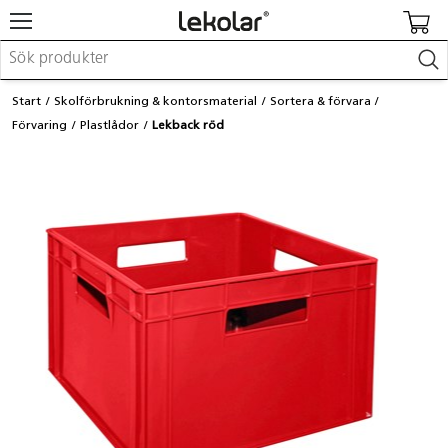
Möbler & inredning
Start
Skolförbrukning & kontorsmaterial
Sortera & förvara
Lekplatsutrustning & utemiljö
Förvaring
Plastlådor
Lekback röd
Skapa
Leka
Lära
Barnvagnar & småbarnsartiklar
Skolförbrukning & kontorsmaterial
Logga in / Registrera dig
Hitta din säljare
Kontakta Lekolar