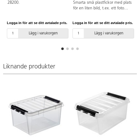
28200.
Smarta små plastfickor med plats
för en liten bild, t.ex. ett foto
eller bild på innehåll i en låda.
Självhäftande klister på baksidan
Logga in för att se ditt avtalade pris.
Logga in för att se ditt avtalade pris.
L
så att man enkelt kan fästa dem
på olika typer av ytor. Kan även
Lägg i varukorgen
Lägg i varukorgen
användas för dagsschema eller
för att tydliggöra struktur. PVC-
fri.
Liknande produkter