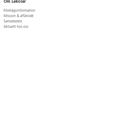
Om Lekolar
Företagsinformation
Mission & affärsidé
Samarbeten
Aktuellt hos oss
GDPR
Cookie Policy
Whistleblowing
Lediga jobb
Bruttoprislista lära, skapa, leka 2026-5
Bruttoprislista möbler 2026-3
Bruttoprislista lekplatsutrustning och utemiljö 2026-3
Kontakt
Öppettider kundtjänst: mån-tors 8-17, fre 8-16
Kundtjänst: 0479-19900
kundtjanst@lekolar.se
Besöksadress: Hallarydsvägen 8, 283 36 Osby
Postadress: Box 170, S-283 23 Osby
Växel: 0479-19800
Avtalskund?