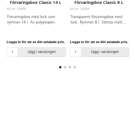
Förvaringsbox Classic 14 L
Förvaringsbox Classic 8 L
Art.nr: 23408
Art.nr: 28284
A
Förvaringsbox med lock som
Transparent förvaringsbox med
rymmer 14 l. Av polypropen.
lock. Rymmer 8 l. Största mått:
34x25x16 cm. Av polypropen.
Logga in för att se ditt avtalade pris.
Logga in för att se ditt avtalade pris.
L
Lägg i varukorgen
Lägg i varukorgen