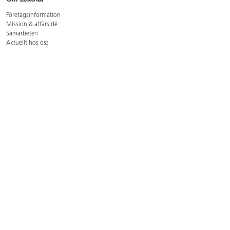
Företagsinformation
Mission & affärsidé
Samarbeten
Aktuellt hos oss
GDPR
Cookie Policy
Whistleblowing
Lediga jobb
Bruttoprislista lära, skapa, leka 2026-5
Bruttoprislista möbler 2026-3
Bruttoprislista lekplatsutrustning och utemiljö 2026-3
Kontakt
Öppettider kundtjänst: mån-tors 8-17, fre 8-16
Kundtjänst: 0479-19900
kundtjanst@lekolar.se
Besöksadress: Hallarydsvägen 8, 283 36 Osby
Postadress: Box 170, S-283 23 Osby
Växel: 0479-19800
Avtalskund?