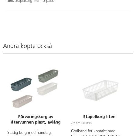
Titel:
Stapelkorg liten, 5-pack
Andra köpte också
Förvaringskorg av
Stapelkorg liten
återvunnen plast, avlång
Art.nr: 140898
A
Godkänd för kontakt med
Stadig korg med handtag.