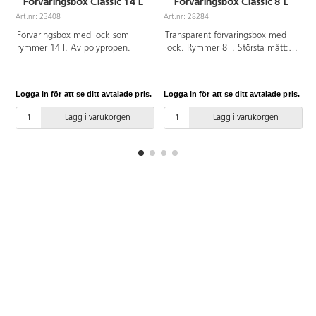
Förvaringsbox Classic 14 L
Förvaringsbox Classic 8 L
Art.nr: 23408
Art.nr: 28284
A
Förvaringsbox med lock som
Transparent förvaringsbox med
rymmer 14 l. Av polypropen.
lock. Rymmer 8 l. Största mått:
34x25x16 cm. Av polypropen.
Logga in för att se ditt avtalade pris.
Logga in för att se ditt avtalade pris.
L
Lägg i varukorgen
Lägg i varukorgen