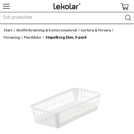
Möbler & inredning
Start
Skolförbrukning & kontorsmaterial
Sortera & förvara
Lekplatsutrustning & utemiljö
Förvaring
Plastlådor
Stapelkorg liten, 5-pack
Skapa
Leka
Lära
Barnvagnar & småbarnsartiklar
Skolförbrukning & kontorsmaterial
Logga in / Registrera dig
Hitta din säljare
Kontakta Lekolar