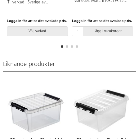
livsmedel. Mått: B10xL19xH5
Tillverkad i Sverige av
cm. Av polypropen. Tål
återvunnen polypropen. Mått:
diskmaskin och mikrovågsugn.
29,5x10x6,5 cm.
Logga in för att se ditt avtalade pris.
Logga in för att se ditt avtalade pris.
L
Välj variant
Lägg i varukorgen
Liknande produkter