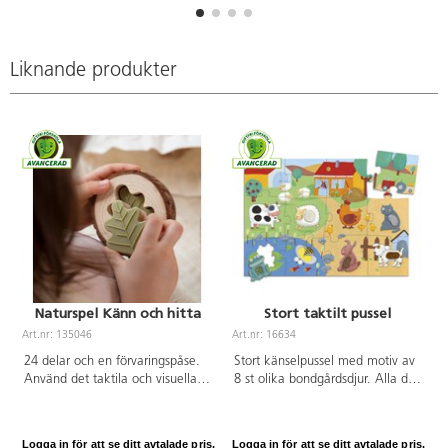
ormskinn och matta. Non-slip på
baksidan så att de ligger på
plats. 100 % polyester. Mått
20x25 cm. PVC-fri.
Liknande produkter
Rekommenderas från 3-8 år.
Naturspel Känn och hitta
Stort taktilt pussel
Art.nr: 135046
Art.nr: 16634
A
24 delar och en förvaringspåse.
Stort känselpussel med motiv av
Använd det taktila och visuella
8 st olika bondgårdsdjur. Alla djur
sinnet samt träna minnet med
har olika ytstruktur som barnen
det här naturligt vackra
kan lägga på rätt plats inuti
memoryspelet. PVC-fri. Från 3 år.
pusslet och sedan upptäcka med
Logga in för att se ditt avtalade pris.
Logga in för att se ditt avtalade pris.
L