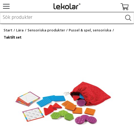
Möbler & inredning
Start
Lära
Sensoriska produkter
Pussel & spel, sensoriska
Lekplatsutrustning & utemiljö
Taktilt set
Skapa
Leka
Lära
Barnvagnar & småbarnsartiklar
Skolförbrukning & kontorsmaterial
Logga in / Registrera dig
Hitta din säljare
Kontakta Lekolar