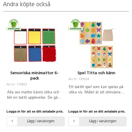
Andra köpte också
Sensoriska minimattor 6-
Spel Titta och känn
pack
Art.nr: 130524
A
Art.nr: 110922
Ett taktilt spel som kan spelas på
Alla sex mattor känns olika och
olika vis. Målet är att stimulera
blir en taktil upplevelse. De går
det taktila och visuella sinnet.
att använda på golvet till
Stick in handen i påsen, känn på
fötterna, hängas på väggar eller
formen och lägg den på rätt
Logga in för att se ditt avtalade pris.
Logga in för att se ditt avtalade pris.
L
läggas på bord. Använd de olika
plats. PVC-fri. Från 4 år.
begreppen för att beskriva
Lägg i varukorgen
Lägg i varukorgen
känslan av de olika texturerna
gräs, glitter, sandpapper, plysch,