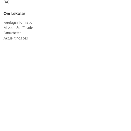
FAQ
Om Lekolar
Företagsinformation
Mission & affärsidé
Samarbeten
Aktuellt hos oss
GDPR
Cookie Policy
Whistleblowing
Lediga jobb
Bruttoprislista lära, skapa, leka 2026-5
Bruttoprislista möbler 2026-3
Bruttoprislista lekplatsutrustning och utemiljö 2026-3
Kontakt
Öppettider kundtjänst: mån-tors 8-17, fre 8-16
Kundtjänst: 0479-19900
kundtjanst@lekolar.se
Besöksadress: Hallarydsvägen 8, 283 36 Osby
Postadress: Box 170, S-283 23 Osby
Växel: 0479-19800