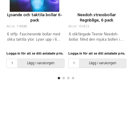
Lysande och taktila bollar 6-
Needoh stressbollar
pack
Regnbåge, 6 pack
A
Art.nr: 118580
Art.nr: 151613
6 st/fp. Fascinerande bollar med
6 olikfärgade Teenie Needoh-
olika taktila ytor. Lyser upp i 60
bollar. Med den mjuka bollen i
sekunder när de skakas. De är
handen så blir det lättare att
rogivande och tränar
fokusera samtidigt som man
Logga in för att se ditt avtalade pris.
Logga in för att se ditt avtalade pris.
L
finmotoriken och öga-
försiktigt klämmer på den. Om
handkoordinationen. Rulla dem i
man trycker för hårt finns risk att
Lägg i varukorgen
Lägg i varukorgen
lera för att skapa spännande
de spricker. De är fyllda med en
mönster. För de minsta barnen
giftfri, degliknande massa som
tränas orsak och verkan och
alltid går tillbaka till sin
stimulusrespons. Mått: 84 mm.
ursprungsform. Från 3 år.
Av ABS och TPE. PVC-fri. Från 10
Rekommenderas för åldrarna 5-
månader.
10 år.