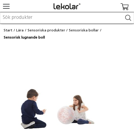
Möbler & inredning
Start
Lära
Sensoriska produkter
Sensoriska bollar
Lekplatsutrustning & utemiljö
Sensorisk lugnande boll
Skapa
Leka
Lära
Barnvagnar & småbarnsartiklar
Skolförbrukning & kontorsmaterial
Logga in / Registrera dig
Hitta din säljare
Kontakta Lekolar