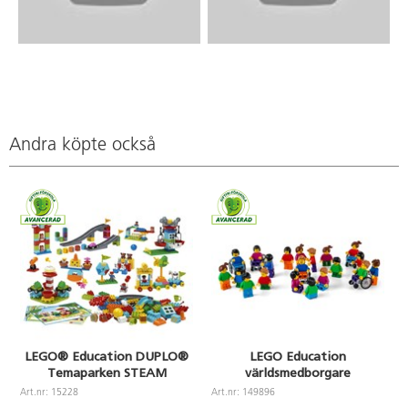
Andra köpte också
LEGO® Education DUPLO®
LEGO Education
Temaparken STEAM
världsmedborgare
A
Art.nr: 15228
Art.nr: 149896