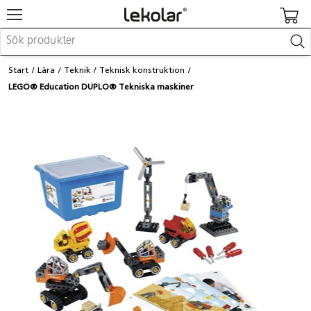
Möbler & inredning
Start
Lära
Teknik
Teknisk konstruktion
Lekplatsutrustning & utemiljö
LEGO® Education DUPLO® Tekniska maskiner
Skapa
Leka
Lära
Barnvagnar & småbarnsartiklar
Skolförbrukning & kontorsmaterial
Logga in / Registrera dig
Hitta din säljare
Kontakta Lekolar