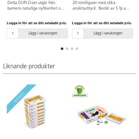
Detta DUPLO-set utgår från
20 minifigurer med olika
barnens naturliga nyfikenhet och
ansiktsuttryck. Består av 5 fp av
önskan att utforska och skapa.
SPIKE Essentials ersättningspaket
STEAM (Science, Technology,
2. Från 3 år.
Logga in för att se ditt avtalade pris.
Logga in för att se ditt avtalade pris.
L
Engineering, Arts, Maths) bidrar
till att förbättra barnens
Lägg i varukorgen
Lägg i varukorgen
kompetens i ämnesövergripande
problemlösning och ger möjlighet
att bygga och undersöka utifrån
orsak och verkan. Aktivitetskort,
tips och idéer för hur setet kan
användas i undervisningen finns
Liknande produkter
att hämta på legoeducation.com.
(art nr LEGO 45025) Material:
ABS. PVC-fri. Från 3 år.