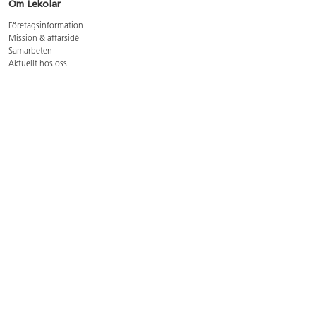
Om Lekolar
Företagsinformation
Mission & affärsidé
Samarbeten
Aktuellt hos oss
GDPR
Cookie Policy
Whistleblowing
Lediga jobb
Bruttoprislista lära, skapa, leka 2026-5
Bruttoprislista möbler 2026-3
Bruttoprislista lekplatsutrustning och utemiljö 2026-3
Kontakt
Öppettider kundtjänst: mån-tors 8-17, fre 8-16
Kundtjänst: 0479-19900
kundtjanst@lekolar.se
Besöksadress: Hallarydsvägen 8, 283 36 Osby
Postadress: Box 170, S-283 23 Osby
Växel: 0479-19800
Avtalskund?