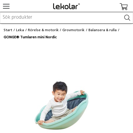
Möbler & inredning
Start
Leka
Rörelse & motorik
Grovmotorik
Balansera & rulla
Lekplatsutrustning & utemiljö
GONGE® Tumlaren mini Nordic
Skapa
Leka
Lära
Barnvagnar & småbarnsartiklar
Skolförbrukning & kontorsmaterial
Logga in / Registrera dig
Hitta din säljare
Kontakta Lekolar