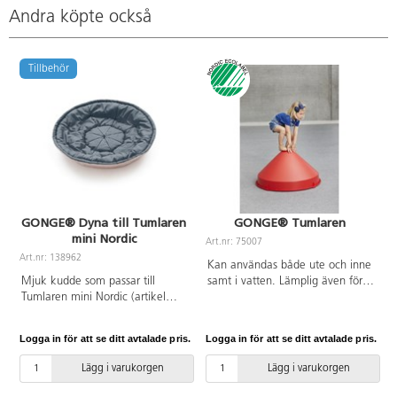
Andra köpte också
Tillbehör
GONGE® Dyna till Tumlaren
GONGE® Tumlaren
mini Nordic
Art.nr: 75007
A
Art.nr: 138962
Kan användas både ute och inne
Mjuk kudde som passar till
samt i vatten. Lämplig även för
Tumlaren mini Nordic (artikel
grundläggande fysisk
122770). Dynan har glidsäkra
koordinationsträning för
noppor på undersidan så att den
funktionshindrade. OBS! Ingen
Logga in för att se ditt avtalade pris.
Logga in för att se ditt avtalade pris.
L
ligger stabilt i baljan. Tvättråd:
klämrisk! Mått: ø 80 cm, djup 44
fintvätt 30 grader eller handtvätt.
cm. Av HDPE-plast. Från 2-10 år.
Lägg i varukorgen
Lägg i varukorgen
Av bomull med stoppning av
Svanenmärkt, licensnummer
polyester. PVC-fri. Från 0 år.
5095 0001. PVC-fri. Från 3 år.