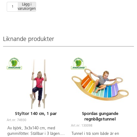
122770).
Lägg i
varukorgen
Dynan har
glidsäkra
noppor på
undersidan så
att den ligger
stabilt i
Liknande produkter
baljan.
Tvättråd:
fintvätt 30
grader eller
handtvätt. Av
bomull med
stoppning av
polyester.
PVC-fri. Från
0 år.
Styltor 140 cm, 1 par
Spordas gungande
regnbågstunnel
Art.nr: 74930
A
Art.nr: 130098
Av björk, 3x3x140 cm, med
gummifötter. Ställbar i 3 lägen.
Tunnel i trä som både är en