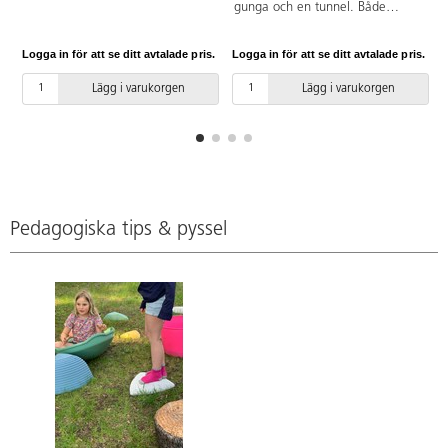
PVC-fri.
gunga och en tunnel. Både
balans och koordination tränas
när man kryper under eller
Logga in för att se ditt avtalade pris.
Logga in för att se ditt avtalade pris.
L
klättrar över den. De fyra
handtagen underlättar rörelsen
Lägg i varukorgen
Lägg i varukorgen
och säkerställer säkerhet vid
gungning. Tillverkad av plywood,
lackerad och målad med
vattenbaserad färg. Levereras
omonterad. Mått: L106xB51xH38
cm. Vikt: 50 kg. PVC-fri. Från 2
år.
Pedagogiska tips & pyssel