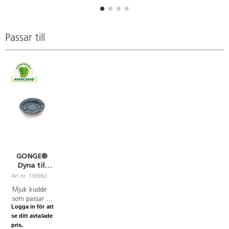
Passar till
GONGE®
Dyna till
Tumlaren
Art.nr: 138962
mini Nordic
Mjuk kudde
som passar till
Logga in för att
Tumlaren
se ditt avtalade
mini Nordic
pris.
(artikel