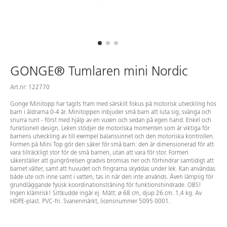
GONGE® Tumlaren mini Nordic
Art.nr: 122770
Gonge Minitopp har tagits fram med särskilt fokus på motorisk utveckling hos
barn i åldrarna 0-4 år. Minitoppen inbjuder små barn att luta sig, svänga och
snurra runt - först med hjälp av en vuxen och sedan på egen hand. Enkel och
funktionell design. Leken stödjer de motoriska momenten som är viktiga för
barnens utveckling av till exempel balanssinnet och den motoriska kontrollen.
Formen på Mini Top gör den säker för små barn: den är dimensionerad för att
vara tillräckligt stor för de små barnen, utan att vara för stor. Formen
säkerställer att gungrörelsen gradvis bromsas ner och förhindrar samtidigt att
barnet välter, samt att huvudet och fingrarna skyddas under lek. Kan användas
både ute och inne samt i vatten, tas in när den inte används. Även lämplig för
grundläggande fysisk koordinationsträning för funktionshindrade. OBS!
Ingen klämrisk! Sittkudde ingår ej. Mått: ø 68 cm, djup 26 cm. 1,4 kg. Av
HDPE-plast. PVC-fri. Svanenmärkt, licensnummer 5095 0001.