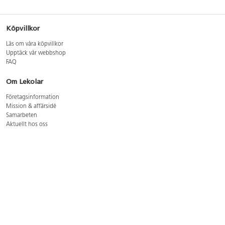
Köpvillkor
Läs om våra köpvillkor
Upptäck vår webbshop
FAQ
Om Lekolar
Företagsinformation
Mission & affärsidé
Samarbeten
Aktuellt hos oss
GDPR
Cookie Policy
Whistleblowing
Lediga jobb
Bruttoprislista lära, skapa, leka 2026-5
Bruttoprislista möbler 2026-3
Bruttoprislista lekplatsutrustning och utemiljö 2026-3
Kontakt
Öppettider kundtjänst: mån-tors 8-17, fre 8-16