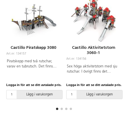
Castillo Piratskepp 3080
Castillo Aktivitetstorn
3060-1
Art.nr: 134157
Art.nr: 134156
A
Piratskepp med två rutschar,
varav en tubrutsch. Det finns
Sex höga aktivitetstorn med sju
även klätternät, klättervägg,
rutschar. I övrigt finns det
stege koordinationspaneler,
klätternät, klättervägg,
kikare och ratt. Se produktblad
klätterrep, koordinationspaneler,
Logga in för att se ditt avtalade pris.
Logga in för att se ditt avtalade pris.
L
för materialspecifikation och
stegar broar, brandmannastång
övrig info. Vid installation ska
och en liten gungrem. Se
Lägg i varukorgen
Lägg i varukorgen
alltid den medföljande manualen
produktblad för
användas. Den senaste versionen
materialspecifikation och övrig
finns att tillgå på begäran.
info. Vid installation ska alltid
Inkluderar markförankring K1.
den medföljande manualen
användas. Den senaste versionen
finns att tillgå på begäran.