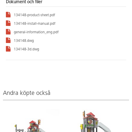
Dokument och filer
134148-product-sheet.pdf
134148-install-manual.pdf
general-information_eng.pdf
134148.dwg
134148-3d.dwg
Andra köpte också