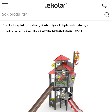
Möbler & inredning
Start
Lekplatsutrustning & utemiljö
Lekplatsutrustning
Lekplatsutrustning & utemiljö
Produktserier
Castillo
Castillo Aktivitetstorn 3027-1
Skapa
Leka
Lära
Barnvagnar & småbarnsartiklar
Skolförbrukning & kontorsmaterial
Logga in / Registrera dig
Hitta din säljare
Kontakta Lekolar