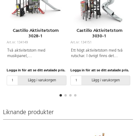
Castillo Aktivitetstorn
Castillo Aktivitetstorn
3028-1
3030-1
A
Art.nr: 134149
Art.nr: 134151
Två aktivitetstorn med
Ett högt aktivitetstorn med två
musikpanel,
rutschar. I övrigt finns det
koordinationspaneler,
klätternät, klättervägg,
klätterväggar, klätternät, tre
klätterrep, koordinationspaneler
Logga in för att se ditt avtalade pris.
Logga in för att se ditt avtalade pris.
L
rutschar och en bro. Se
och brandmannastång. Se
produktblad för
produktblad för
Lägg i varukorgen
Lägg i varukorgen
materialspecifikation och övrig
materialspecifikation och övrig
info. Vid installation ska alltid
info. Vid installation ska alltid
den medföljande manualen
den medföljande manualen
användas. Den senaste versionen
användas. Den senaste versionen
finns att tillgå på begäran.
finns att tillgå på begäran.
Inkluderar markförankring K23.
Inkluderar markförankring K23.
Liknande produkter