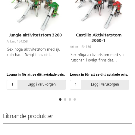
Jungle aktivitetstorn 3260
Castillo Aktivitetstorn
3060-1
Art.nr: 134258
Art.nr: 134156
A
Sex höga aktivitetstorn med sju
rutschar. I övrigt finns det
Sex höga aktivitetstorn med sju
klätternät, klättervägg,
rutschar. I övrigt finns det
klätterrep, koordinationspaneler,
klätternät, klättervägg,
stegar, broar, brandmannastång
klätterrep, koordinationspaneler,
Logga in för att se ditt avtalade pris.
Logga in för att se ditt avtalade pris.
L
och en liten gungrem. Se
stegar broar, brandmannastång
produktblad för
och en liten gungrem. Se
Lägg i varukorgen
Lägg i varukorgen
materialspecifikation och övrig
produktblad för
info. Vid installation ska alltid
materialspecifikation och övrig
den medföljande manualen
info. Vid installation ska alltid
användas. Den senaste versionen
den medföljande manualen
finns att tillgå på begäran.
användas. Den senaste versionen
Inkluderar markförankring K23.
finns att tillgå på begäran.
Liknande produkter
Inkluderar markförankring K2.