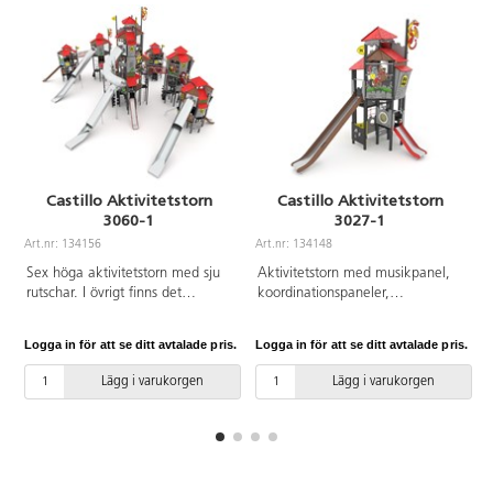
Castillo Aktivitetstorn
Castillo Aktivitetstorn
3060-1
3027-1
Art.nr: 134156
Art.nr: 134148
A
Sex höga aktivitetstorn med sju
Aktivitetstorn med musikpanel,
rutschar. I övrigt finns det
koordinationspaneler,
klätternät, klättervägg,
klättervägg, klätternät och två
klätterrep, koordinationspaneler,
rutschar. Se produktblad för
Logga in för att se ditt avtalade pris.
Logga in för att se ditt avtalade pris.
L
stegar broar, brandmannastång
materialspecifikation och övrig
och en liten gungrem. Se
info. Vid installation ska alltid
Lägg i varukorgen
Lägg i varukorgen
produktblad för
den medföljande manualen
materialspecifikation och övrig
användas. Den senaste versionen
info. Vid installation ska alltid
finns att tillgå på begäran.
den medföljande manualen
Inkluderar markförankring K23.
användas. Den senaste versionen
finns att tillgå på begäran.