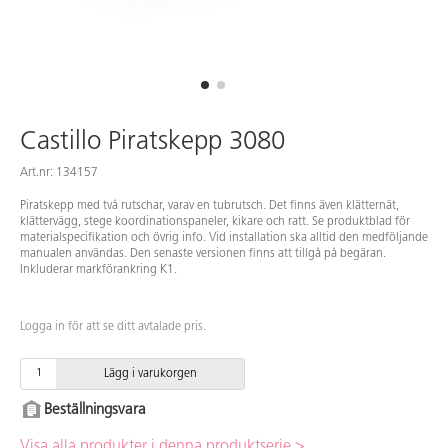
Castillo Piratskepp 3080
Art.nr: 134157
Piratskepp med två rutschar, varav en tubrutsch. Det finns även klätternät,
klättervägg, stege koordinationspaneler, kikare och ratt. Se produktblad för
materialspecifikation och övrig info. Vid installation ska alltid den medföljande
manualen användas. Den senaste versionen finns att tillgå på begäran.
Inkluderar markförankring K1.
Logga in för att se ditt avtalade pris.
Lägg i varukorgen
Beställningsvara
Visa alla produkter i denna produktserie >