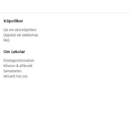
Köpvillkor
Läs om våra köpvillkor
Upptäck vår webbshop
FAQ
Om Lekolar
Företagsinformation
Mission & affärsidé
Samarbeten
Aktuellt hos oss
GDPR
Cookie Policy
Whistleblowing
Lediga jobb
Bruttoprislista lära, skapa, leka 2026-5
Bruttoprislista möbler 2026-3
Bruttoprislista lekplatsutrustning och utemiljö 2026-3
Kontakt