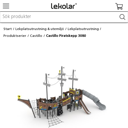
Möbler & inredning
Start
Lekplatsutrustning & utemiljö
Lekplatsutrustning
Lekplatsutrustning & utemiljö
Produktserier
Castillo
Castillo Piratskepp 3080
Skapa
Leka
Lära
Barnvagnar & småbarnsartiklar
Skolförbrukning & kontorsmaterial
Logga in / Registrera dig
Hitta din säljare
Kontakta Lekolar