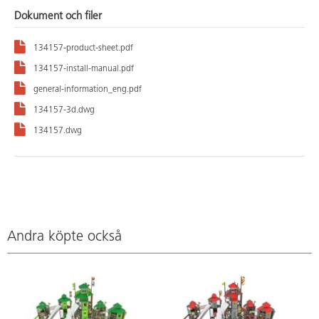
Dokument och filer
134157-product-sheet.pdf
134157-install-manual.pdf
general-information_eng.pdf
134157-3d.dwg
134157.dwg
Andra köpte också